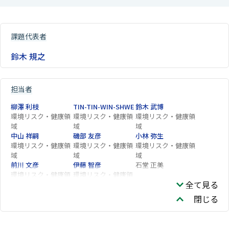
課題代表者
鈴木 規之
担当者
柳澤 利枝
TIN-TIN-WIN-SHWE
鈴木 武博
環境リスク・健康領
環境リスク・健康領
環境リスク・健康領
域
域
域
中山 祥嗣
磯部 友彦
小林 弥生
環境リスク・健康領
環境リスク・健康領
環境リスク・健康領
域
域
域
前川 文彦
伊藤 智彦
石堂 正美
環境リスク・健康領
環境リスク・健康領
全て見る
域
域
黒河 佳香
古山 昭子
宇田川 理
閉じる
環境リスク・健康領
域
岡村 和幸
岩井 美幸
梅津 豊司