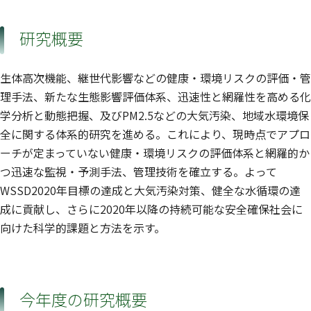
環境リスク・健康領
環境リスク・健康領
環境リスク・健康領
域
域
域
青木 康展
野原 恵子
佐野 一広
研究概要
YE FENG
佐野 友春
川嶋 貴治
環境リスク・健康領
域
生体高次機能、継世代影響などの健康・環境リスクの評価・管
小池 英子
中島 大介
曽根 秀子
理手法、新たな生態影響評価体系、迅速性と網羅性を高める化
環境リスク・健康領
環境リスク・健康領
域
域
学分析と動態把握、及びPM2.5などの大気汚染、地域水環境保
河原 純子
柳下 真由子
橋本 俊次
全に関する体系的研究を進める。これにより、現時点でアプロ
環境リスク・健康領
域
ーチが定まっていない健康・環境リスクの評価体系と網羅的か
高澤 嘉一
家田 曜世
伏見 暁洋
つ迅速な監視・予測手法、管理技術を確立する。よって
環境リスク・健康領
環境リスク・健康領
地球システム領域
WSSD2020年目標の達成と大気汚染対策、健全な水循環の達
域
域
山川 茜
武内 章記
鈴木 剛
成に貢献し、さらに2020年以降の持続可能な安全確保社会に
環境リスク・健康領
環境リスク・健康領
資源循環領域
向けた科学的課題と方法を示す。
域
域
横溝 裕行
林 岳彦
三崎 貴弘
環境リスク・健康領
社会システム領域
域
吉田 勝彦
竹内 やよい
鑪迫 典久
今年度の研究概要
生物多様性領域
堀口 敏宏
児玉 圭太
古濱 彩子