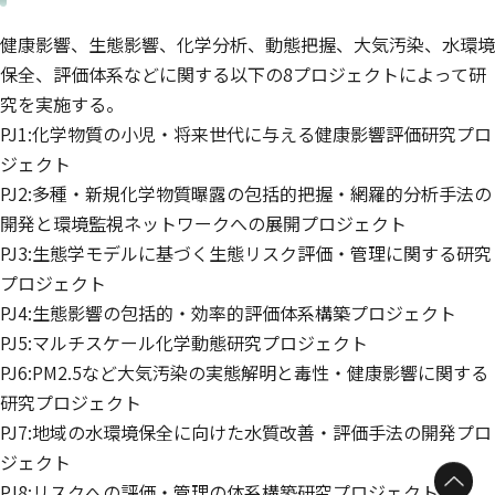
環境リスク・健康領
環境リスク・健康領
域
域
健康影響、生態影響、化学分析、動態把握、大気汚染、水環境
渡部 春奈
山本 裕史
今泉 圭隆
保全、評価体系などに関する以下の8プロジェクトによって研
環境リスク・健康領
環境リスク・健康領
環境リスク・健康領
域
域
域
究を実施する。
櫻井 健郎
河合 徹
SEVILLA-NASTOR
PJ1:化学物質の小児・将来世代に与える健康影響評価研究プロ
環境リスク・健康領
環境リスク・健康領
Janice Beltran
ジェクト
域
域
倉持 秀敏
梶原 夏子
黒田 啓介
PJ2:多種・新規化学物質曝露の包括的把握・網羅的分析手法の
資源循環領域
資源循環領域
開発と環境監視ネットワークへの展開プロジェクト
高見 昭憲
平野 靖史郎
藤谷 雄二
企画部
環境リスク・健康領
PJ3:生態学モデルに基づく生態リスク評価・管理に関する研究
域
プロジェクト
山崎 新
道川 武紘
菅田 誠治
PJ4:生態影響の包括的・効率的評価体系構築プロジェクト
環境リスク・健康領
企画部
域
PJ5:マルチスケール化学動態研究プロジェクト
永島 達也
森野 悠
五藤 大輔
PJ6:PM2.5など大気汚染の実態解明と毒性・健康影響に関する
地球システム領域
地域環境保全領域
地域環境保全領域
茶谷 聡
佐藤 圭
清水 厚
研究プロジェクト
地域環境保全領域
地域環境保全領域
地域環境保全領域
PJ7:地域の水環境保全に向けた水質改善・評価手法の開発プロ
近藤 美則
珠坪 一晃
高津 文人
地域環境保全領域
地域環境保全領域
地域環境保全領域
ジェクト
小松 一弘
冨岡 典子
岡寺 智大
PJ8:リスクへの評価・管理の体系構築研究プロジェクト