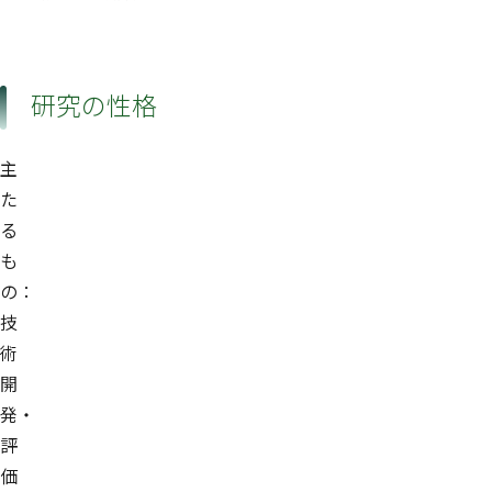
研究の性格
主
た
る
も
の：
技
術
開
発・
評
価