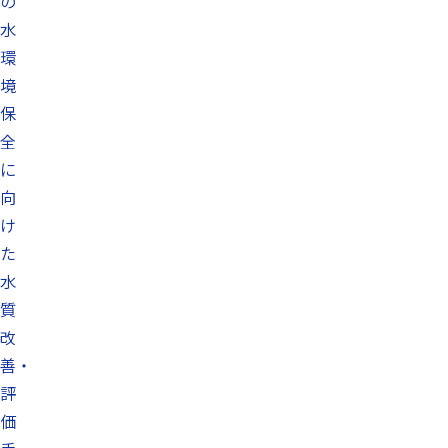
の
水
環
境
保
全
に
向
け
た
水
質
改
善・
評
価