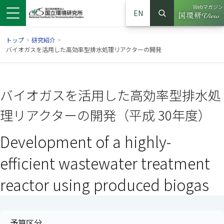
Webマガジン
EN
検索
（別ウイン
サイト内検索
トップ
>
研究紹介
>
バイオガスを活用した高効率型排水処理リアクターの開発
バイオガスを活用した高効率型排水処
理リアクターの開発（平成 30年度）
Development of a highly-
efficient wastewater treatment
ンドウで開きます）
ウインドウで開きます）
別ウインドウで開きます）
reactor using produced biogas
予算区分