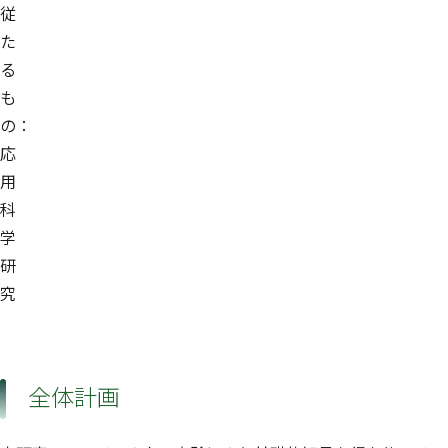
従
た
る
も
の：
応
用
科
学
研
究
全体計画