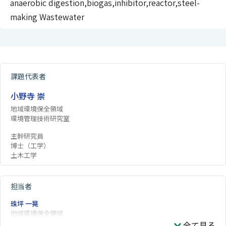
anaerobic digestion,biogas,inhibitor,reactor,steel-
making Wastewater
課題代表者
小野寺 崇
地域環境保全領域
環境管理技術研究室
主幹研究員
博士（工学）
土木工学
担当者
珠坪 一晃
地域環境保全領域
全て見る