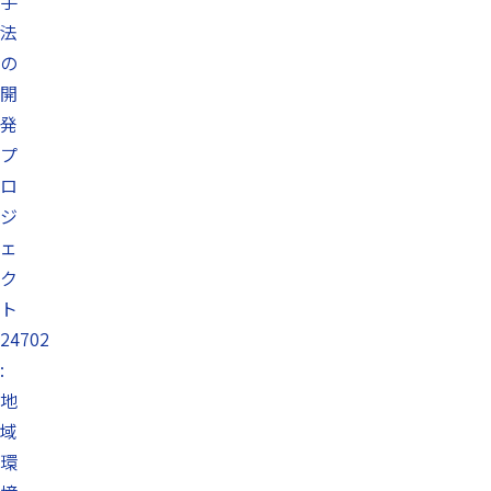
手
法
の
開
発
プ
ロ
ジ
ェ
ク
ト
24702
:
地
域
環