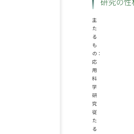
研究の性
主
た
る
も
の：
応
用
科
学
研
究
従
た
る