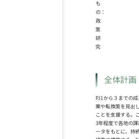
も
の：
政
策
研
究
全体計画
PJ1から３までの
案や転換策を見出
ことを支援する。
3年程度で各地の課
ータをもとに、持