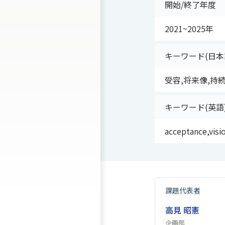
開始/終了年度
2021~2025年
キーワード(日本
受容,将来像,持
キーワード(英語
acceptance,visi
課題代表者
高見 昭憲
企画部