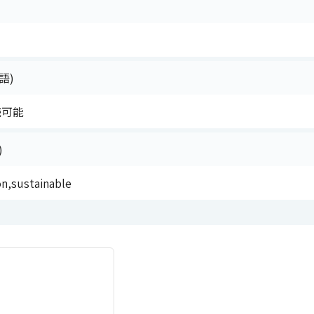
語)
続可能
)
on,sustainable