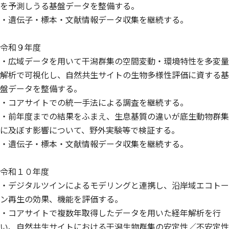
を予測しうる基盤データを整備する。
・遺伝子・標本・文献情報データ収集を継続する。
令和９年度
・広域データを用いて干潟群集の空間変動・環境特性を多変量
解析で可視化し、自然共生サイトの生物多様性評価に資する基
盤データを整備する。
・コアサイトでの統一手法による調査を継続する。
・前年度までの結果をふまえ、生息基質の違いが底生動物群集
に及ぼす影響について、野外実験等で検証する。
・遺伝子・標本・文献情報データ収集を継続する。
令和１０年度
・デジタルツインによるモデリングと連携し、沿岸域エコトー
ン再生の効果、機能を評価する。
・コアサイトで複数年取得したデータを用いた経年解析を行
い、自然共生サイトにおける干潟生物群集の安定性／不安定性