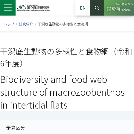
Webマガジン
EN
検索
（別ウイン
サイト内検索
トップ
>
研究紹介
>
干潟底生動物の多様性と食物網
干潟底生動物の多様性と食物網（令和
6年度）
Biodiversity and food web
structure of macrozoobenthos
in intertidal flats
ンドウで開きます）
ウインドウで開きます）
別ウインドウで開きます）
予算区分