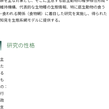
群を主な対象とし、そこに生息する底生動物の種多様性形成・
維持機構、代表的な生物種の生態情報、特に底生動物の食う
−食われる関係（食物網）に着目した研究を実施し、得られた
知見を生態系網モデルに提供する。
研究の性格
主
た
る
も
の：
行
政
支