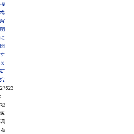
機
構
解
明
に
関
す
る
研
究
27623
:
地
域
環
境