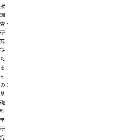
援
調
査・
研
究
従
た
る
も
の：
基
礎
科
学
研
究