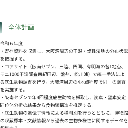
全体計画
令和６年度
・既存資料を収集し、大阪湾周辺の干潟・塩性湿地の分布状況
を把握する。
・コアサイト（阪南セブン、三陸、四国、有明海の各1地点、
モニ1000干潟調査南紀田辺、盤州、松川浦）で統一手法によ
る底生動物調査を行う。大阪湾周辺の4地点程度で同一の調査
を実施する。
・阪南セブンで年4回程度底生動物を採取し、炭素・窒素安定
同位体分析の結果から食物網構造を推定する。
・底生動物の遺伝子情報による種判別を行うとともに、博物館
の収蔵標本・文献情報から過去の生物多様性に関するデータを