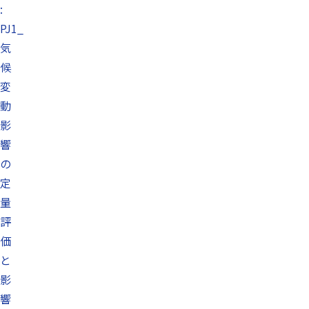
:
PJ1_
気
候
変
動
影
響
の
定
量
評
価
と
影
響