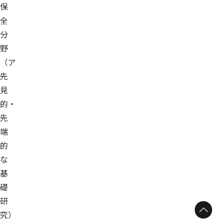
保
全
分
野
（ア
先
見
的・
先
端
的
な
基
礎
研
究）