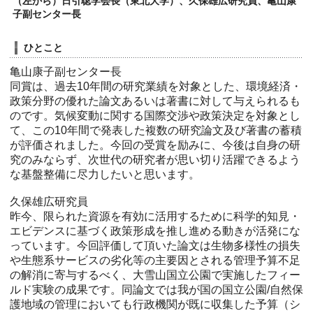
（左から）日引聡学会長（東北大学）、久保雄広研究員、亀山康
子副センター長
ひとこと
亀山康子副センター長
同賞は、過去10年間の研究業績を対象とした、環境経済・
政策分野の優れた論文あるいは著書に対して与えられるも
のです。気候変動に関する国際交渉や政策決定を対象とし
て、この10年間で発表した複数の研究論文及び著書の蓄積
が評価されました。今回の受賞を励みに、今後は自身の研
究のみならず、次世代の研究者が思い切り活躍できるよう
な基盤整備に尽力したいと思います。
久保雄広研究員
昨今、限られた資源を有効に活用するために科学的知見・
エビデンスに基づく政策形成を推し進める動きが活発にな
っています。今回評価して頂いた論文は生物多様性の損失
や生態系サービスの劣化等の主要因とされる管理予算不足
の解消に寄与するべく、大雪山国立公園で実施したフィー
ルド実験の成果です。同論文では我が国の国立公園/自然保
護地域の管理においても行政機関が既に収集した予算（シ