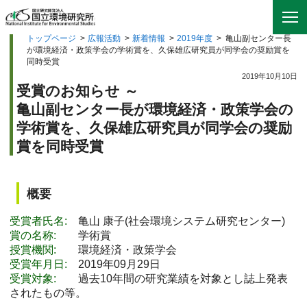
トップページ
>
広報活動
>
新着情報
>
2019年度
>
亀山副センター長
が環境経済・政策学会の学術賞を、久保雄広研究員が同学会の奨励賞を
同時受賞
2019年10月10日
受賞のお知らせ ～
亀山副センター長が環境経済・政策学会の
学術賞を、久保雄広研究員が同学会の奨励
賞を同時受賞
概要
受賞者氏名:
亀山 康子(社会環境システム研究センター)
賞の名称:
学術賞
授賞機関:
環境経済・政策学会
受賞年月日:
2019年09月29日
受賞対象:
過去10年間の研究業績を対象とし誌上発表
されたもの等。