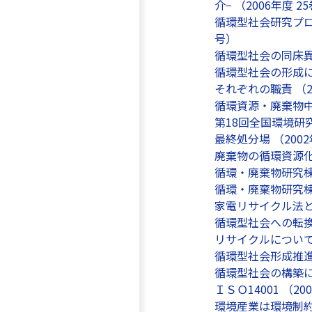
介− （2006年度 2
循環型社会研究プロ
号）
循環型社会の同床異
循環型社会の形成に向
それぞれの職責 （20
循環資源・廃棄物中
第18回全国環境研究
最終処分場 （2002
廃棄物の循環資源化
循環・廃棄物研究棟竣
循環・廃棄物研究棟 
家電リサイクル法と循
循環型社会への転換
リサイクルについての
循環型社会形成推進
循環型社会の構築に
ＩＳＯ14001 （20
環境産業は環境制約