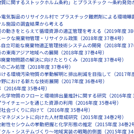
質に関するストックホルム条約」とプラスチック ～条約発効から
電気製品のリサイクル村で プラスチック難燃剤による環境曝露を調
クル施設の調査結果から考える
の動きをとらえて循環資源の適正管理を考える（2019年度 38
ークな廃棄物管理・リサイクル政策（2018年度 37巻4号）
自立可能な廃棄物適正管理技術システムの開発（2018年度 37
の東南アジア地域への展開（2018年度 37巻4号）
廃棄物問題の解決に向けたとりくみ（2018年度 37巻4号）
ごみ処理（2018年度 37巻4号）
ける環境汚染物質の挙動解明と排出削減を目指して（2017年度
野における新たな技術展開（2017年度 36巻4号）
2016年度 35巻4号）
化学物質のフローと環境排出量推計に関する研究（2016年度 3
ライチェーンを通じた資源の利用（2016年度 35巻4号）
社会づくりに向けて（2016年度 35巻4号）
マネジメントに向けた人材育成研究（2015年度 34巻2号）
射性セシウムの挙動把握と化学形態の推定（2015年度 34巻2
クル・システムづくり～地域実装の戦略的側面（2015年度 34