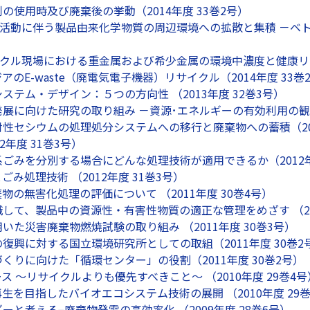
の使用時及び廃棄後の挙動（2014年度 33巻2号）
イクル活動に伴う製品由来化学物質の周辺環境への拡散と集積 －ベト
サイクル現場における重金属および希少金属の環境中濃度と健康リスク
のE-waste（廃電気電子機器）リサイクル（2014年度 33巻
ステム・デザイン：５つの方向性 （2013年度 32巻3号）
展に向けた研究の取り組み －資源･エネルギーの有効利用の観点か
性セシウムの処理処分システムへの移行と廃棄物への蓄積（201
2年度 31巻3号）
ごみを分別する場合にどんな処理技術が適用できるか（2012年
み処理技術 （2012年度 31巻3号）
物の無害化処理の評価について （2011年度 30巻4号）
して、製品中の資源性・有害性物質の適正な管理をめざす （201
いた災害廃棄物燃焼試験の取り組み （2011年度 30巻3号）
復興に対する国立環境研究所としての取組（2011年度 30巻2
くりに向けた「循環センター」の役割（2011年度 30巻2号）
 〜リサイクルよりも優先すべきこと〜 （2010年度 29巻4号
生を目指したバイオエコシステム技術の展開 （2010年度 29巻
と考える−廃棄物発電の高効率化 （2009年度 28巻6号）