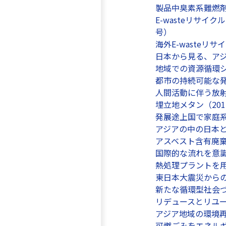
製品中臭素系難燃剤
E-wasteリサ
号）
海外E-wasteリ
日本から見る、アジア
地域での資源循環シ
都市の持続可能な発
人間活動に伴う放射
埋立地メタン（201
発展途上国で家庭系
アジアの中の日本とご
アスベスト含有廃棄
国際的な流れを意識
熱処理プラントを用
東日本大震災からの
新たな循環型社会づ
リデュースとリユース
アジア地域の環境再
可燃ごみをエネルギー