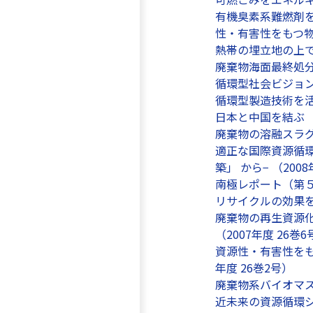
有機臭素系難燃剤
性・有害性をもつ物
熱帯の埋立地の上で 
廃棄物海面最終処分場
循環型社会ビジョン
循環型製造技術を活
日本と中国を結ぶ 「
廃棄物の溶融スラグ化
適正な国際資源循
築」 から− （2008
南極レポート（第５
リサイクルの効果を考
廃棄物の再生資源化
（2007年度 26巻6
資源性・有害性をも
年度 26巻2号）
廃棄物系バイオマスを
近未来の資源循環