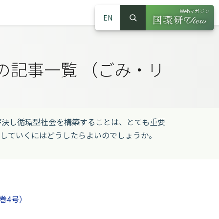
Webマガジン
EN
検索
（別ウインドウで
サイト内検索
の記事一覧 （ごみ・リ
決し循環型社会を構築することは、とても重要
らしていくにはどうしたらよいのでしょうか。
巻4号）