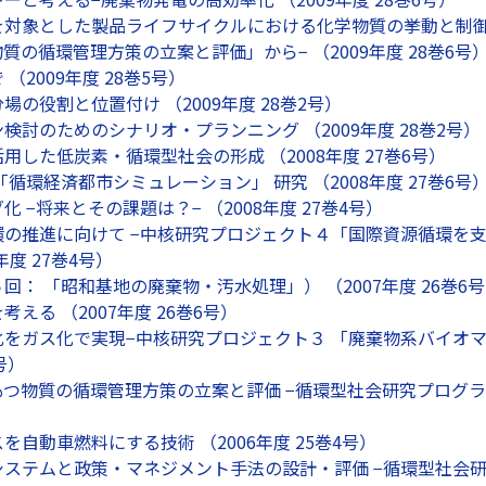
を対象とした製品ライフサイクルにおける化学物質の挙動と制御
質の循環管理方策の立案と評価」から− （2009年度 28巻6号
（2009年度 28巻5号）
の役割と位置付け （2009年度 28巻2号）
検討のためのシナリオ・プランニング （2009年度 28巻2号）
用した低炭素・循環型社会の形成 （2008年度 27巻6号）
循環経済都市シミュレーション」 研究 （2008年度 27巻6号
 −将来とその課題は？− （2008年度 27巻4号）
環の推進に向けて −中核研究プロジェクト４「国際資源循環を
年度 27巻4号）
回： 「昭和基地の廃棄物・汚水処理」） （2007年度 26巻6
える （2007年度 26巻6号）
をガス化で実現−中核研究プロジェクト３ 「廃棄物系バイオマス
号）
つ物質の循環管理方策の立案と評価 −循環型社会研究プログラム
自動車燃料にする技術 （2006年度 25巻4号）
システムと政策・マネジメント手法の設計・評価 −循環型社会