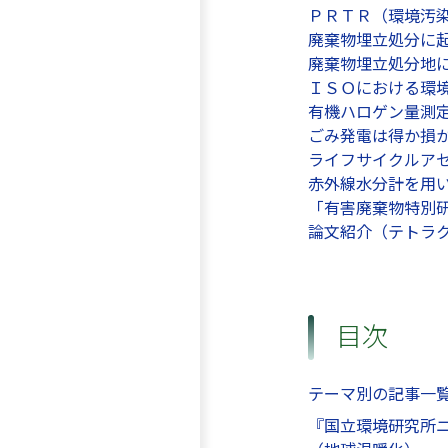
ＰＲＴＲ（環境汚染物
廃棄物埋立処分に起
廃棄物埋立処分地にお
ＩＳＯにおける環境管
有機ハロゲン量測定 
ごみ発電は得か損か 
ライフサイクルアセス
赤外線水分計を用い
「有害廃棄物特別研究
論文紹介（テトラク
目次
テーマ別の記事一
『国立環境研究所