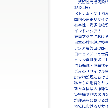
「残留性有機汚染物
38巻4号）
ベトナム・使用済み
国内の家電リサイ
有害性・資源性物質
インドネシアのユニ
東南アジアにおける
日本の排水処理技術
アジア新興国の都市
日本とアジアと世界の
メタン発酵施設にお
資源循環・廃棄物分
ごみのリサイクル率（
廃棄物処理における
私たちの消費とサプ
新たな段階の循環型
災害廃棄物の適切な
焼却過程における放
地域におけるリサイ