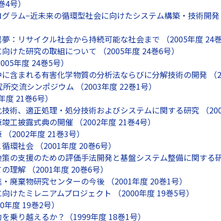
5巻4号）
グラム−近未来の循環型社会に向けたシステム構築・技術開発と安全
夢：リサイクル社会から持続可能な社会まで （2005年度 24巻
けた研究の取組について （2005年度 24巻6号）
05年度 24巻5号）
に含まれる有害化学物質の分析法ならびに分解技術の開発 （200
所交流シンポジウム （2003年度 22巻1号）
年度 21巻6号）
技術、適正処理・処分技術およびシステムに関する研究 （2002
工披露式典の開催 （2002年度 21巻4号）
（2002年度 21巻3号）
環社会 （2001年度 20巻6号）
策の支援のための評価手法開発と基盤システム整備に関する研究 （
理解 （2001年度 20巻6号）
・廃棄物研究センターの今後 （2001年度 20巻1号）
向けたミレニアムプロジェクト （2000年度 19巻5号）
00年度 19巻2号）
を乗り越えるか？（1999年度 18巻1号）