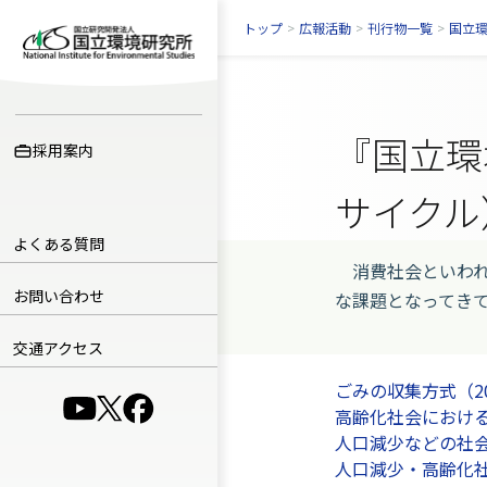
トップ
>
広報活動
>
刊行物一覧
>
国立
『国立環
採用案内
サイクル
よくある質問
消費社会といわれ
お問い合わせ
な課題となってき
交通アクセス
ごみの収集方式（20
（別ウインドウで開きます）
（別ウインドウで開きます）
（別ウインドウで開きます）
高齢化社会におけ
人口減少などの社会
人口減少・高齢化社