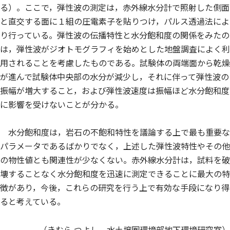
る）。ここで，弾性波の測定は，赤外線水分計で照射した側面
と直交する面に１組の圧電素子を貼りつけ，パルス透過法によ
り行っている。弾性波の伝播特性と水分飽和度の関係をみたの
は，弾性波がジオトモグラフィを始めとした地盤調査によく利
用されることを考慮したものである。試験体の両端面から乾燥
が進んで試験体中央部の水分が減少し，それに伴って弾性波の
振幅が増大すること，および弾性波速度は振幅ほど水分飽和度
に影響を受けないことが分かる。
水分飽和度は，岩石の不飽和特性を議論する上で最も重要な
パラメータであるばかりでなく，上述した弾性波特性やその他
の物性値とも関連性が少なくない。赤外線水分計は，試料を破
壊することなく水分飽和度を迅速に測定できることに最大の特
徴があり，今後，これらの研究を行う上で有効な手段になり得
ると考えている。
（きむら つよし，水土壌圏環境部地下環境研究室）