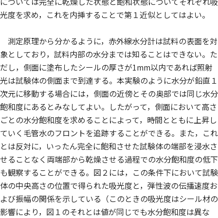
については完全に乾燥した状態と飽和状態についてそれぞれ吸
光度を求め，これを内挿することで第１近似としてはよい。
測定原理から分かるように，赤外線水分計は試料の表面を対
象としており，試料内部の水分までは知ることはできない。た
だし，側面に塗布したシールの厚さが1mm以内であれば照射
光は試験体の側面まで到達する。本実験のように水分が鉛直１
次元に移動する場合には，側面の近傍とその奥部では同じ水分
飽和度にあるとみなしてよい。したがって，側面において高さ
ごとの水分飽和度を求めることによって，時間とともに上昇し
ていく毛管水のフロントを追跡することができる。また，これ
とは反対に，いったん完全に飽和させた試験体の端部を浸水さ
せることなく両端部から乾燥させる過程での水分飽和度の低下
も観察することができる。図２には，この条件下において試験
体の中央高さの位置で得られた吸光度と，弾性波の伝播速度お
よび振幅の関係を示している（このときの吸光度はシール材の
影響により，図１のそれとは値が同じでも水分飽和度は異な