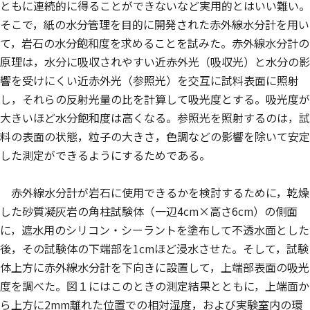
ともに連続的に得ることができないなど実用的とはいい難い。
そこで，紙の水分管理を目的に開発された赤外線水分計を用い
て，岩石の水分飽和度を求めることを試みた。赤外線水分計の
原理は，水分に吸収されやすい近赤外光（吸収光）と水分の影
響を受けにくい近赤外光（参照光）を交互に試料表面に照射
し，それらの反射光量の比を計算して吸光度とする。吸光度が
大きいほど水分飽和度は高くなる。参照光を照射するのは，試
料の表面の状態，粒子の大きさ，色調などの影響を除いて安定
した測定ができるようにするためである。
赤外線水分計が岩石に使用できるかを検討するために，乾燥
した砂質凝灰岩の角柱試験体（一辺4cm×高さ6cm）の側面
に，遮水用のシリコン・シーラントを塗布して不透水面とした
後，その試験体の下端部を1cmほど浸水させた。そして，試験
体上方に赤外線水分計を下向きに設置して，上端部表面の吸光
度を調べた。図１にはこのときの測定結果とともに，上端面か
ら上方に2mm離れた位置での相対湿度，および実験室内の環