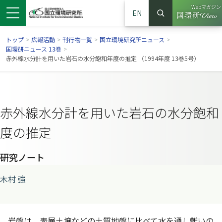
Webマガジン
EN
検索
（別ウイン
サイト内検索
トップ
>
広報活動
>
刊行物一覧
>
国立環境研究所ニュース
>
国環研ニュース 13巻
>
赤外線水分計を用いた岩石の水分飽和年度の推定 （1994年度 13巻5号）
赤外線水分計を用いた岩石の水分飽和
度の推定
研究ノート
ンドウで開きます）
ウインドウで開きます）
別ウインドウで開きます）
木村 強
岩盤は，表層土壌などの土質地盤に比べて水を通し難いの