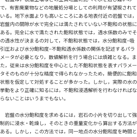
で，有害廃棄物などの地層処分場としての利用が有望視されて
いる。地下水面よりも高いところにある地表付近の岩盤では，
岩盤内の間隙が水で完全には満たされていない不飽和の状態に
ある。完全に水で満たされた飽和状態では，透水係数のみでそ
の透水性が決まるの対して，不飽和状態では，水分飽和度−吸
引圧および水分飽和度−不飽和透水係数の関係を記述するパラ
メータが必要となり，数値解析を行う場合には煩雑となる。ま
た，従来は水分飽和度を中心とした不飽和状態を表すパラメー
タそのものが十分な精度で得られなかったため，簡便的に飽和
状態を仮定して対処することが多かった。しかし，実際の水の
挙動をより正確に知るには，不飽和浸透解析を行わなければな
らないことはいうまでもない。
岩盤の水分飽和度を求めるには，岩石の小片を切り出して強
制的に浸水・乾燥し，そのときの重量変化から算出する方法が
ある。しかし，この方法では，同一地点の水分飽和度を時間と