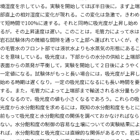
境湿度を示している。実験を開始してほぼ半日後に，まず上端
部直上の相対湿度に変化が現れる。この変化は急激で，きわめ
て短時間で100%に達する。それと同時に吸光度が上昇し始め
るが，その上昇速度は遅い。このことは，毛管力によって水は
岩石試験体内の微細な間隙を通って上部へ運ばれていくが，そ
の毛管水のフロント部では液状水よりも水蒸気の形態にあるこ
とを意味している。吸光度は，下部からの水分の供給と上端部
表面からの蒸発が平衡して，実験を開始して２日後にようやく
一定値になる。試験体がもっと長い場合には，吸光度が上昇し
始める時期は遅くなり，一定の吸光度になるにも長い時間を要
する。また，毛管力によって上端部まで輸送される水分量も少
なくなるので，吸光度の値も小さくなるであろう。これらの吸
光度から水分飽和度を求めるには，既知の水分飽和度をもとに
前もって吸光度と水分飽和度の関係を調べておかなければなら
ない。水分飽和度の制御の容易な土壌についての実験結果によ
れば，水分飽和度と吸光度には直線的な関係があるので，岩石