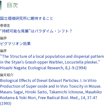
目次
国立環境研究所に期待すること
巻頭言
“持続可能な発展”はパラダイム・シフト？
論評
ピグマリオン効果
論評
"The Structure of a local population and dispersal pattern
in the Styan's Grassh opper Warbler, Locustella pleskei."
Hisashi Nagata: Ecological Research, 8,1-9.(1994)
論文紹介
Biological Effects of Diesel Exhaust Particles. I. In Vitro
Production of Super oxide and In Vivo Toxicity in Mouse.
Masaru Sagai, Hiroki Saito, Takamichi Ichinose, Masahiko
Kodama & Yoki Mori, Free Radical Biol. Med., 14, 37-47
(1993)