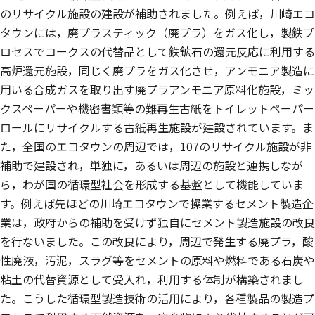
のリサイクル施設の建設が補助されました。例えば，川崎エコ
タウンには，廃プラスティック（廃プラ）をガス化し，製鉄プ
ロセスでコークスの代替品として鉄鉱石の還元反応に利用する
高炉還元施設，同じく廃プラをガス化させ，アンモニア製造に
用いる合成ガスを取り出す廃プラアンモニア原料化施設，ミッ
クスペーパーや機密書類等の難再生古紙をトイレットペーパー
ロールにリサイクルする古紙再生施設が建設されています。ま
た，全国のエコタウンの周辺では，107のリサイクル施設が非
補助で建設され，単独に，あるいは周辺の施設と連携しなが
ら，わが国の循環型社会を形成する基盤として機能していま
す。例えば先ほどの川崎エコタウンで操業するセメント製造企
業は，政府からの補助を受けず独自にセメント製造施設の改良
を行ないました。この改良により，周辺で発生する廃プラ，酸
性廃液，汚泥，スラグ等をセメントの原料や燃料である石炭や
粘土の代替資源として受入れ，利用する体制が構築されまし
た。こうした循環型製造技術の活用により，各種製品の製造プ