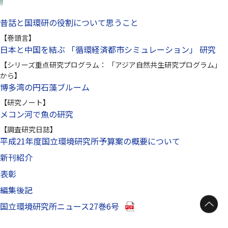
昔話と国環研の役割について思うこと
【巻頭言】
日本と中国を結ぶ 「循環経済都市シミュレーション」 研究
【シリーズ重点研究プログラム： 「アジア自然共生研究プログラム」
から】
博多湾の円石藻ブルーム
【研究ノート】
メコン河で魚の研究
【調査研究日誌】
平成21年度国立環境研究所予算案の概要について
新刊紹介
表彰
編集後記
ページトップへ
（別ウインドウで開きます）
国立環境研究所ニュース27巻6号