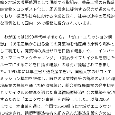
熱を地域の暖房熱源として供給する取組み，薬品工場の有機系
廃棄物をコンポスト化し，周辺農家に提供する努力が進められ
ており，循環型社会における企業と政府，社会の連携の理想的
な事例として国内・外で頻繁に紹介されています。
わが国では1990年代半ば頃から，「ゼロ・エミッション構
想」（ある産業から出る全ての廃棄物を他産業の原料や燃料と
して利用し，廃棄物の排出ゼロを目指す概念）や，「インバー
ス・マニュファクチャリング」（製品ライフサイクルを閉じた
ループにすることを目指す概念）の考えが提唱されてきまし
た。1997年には厚生省と通商産業省が，国連大学のゼロ・エ
ミッション構想を推進し，既存の産業技術等の蓄積の活用と環
境産業の振興を通じた経済振興と，総合的な廃棄物の発生抑制
とリサイクルの推進を通じた資源循環型経済社会の構築を実現
するために「エコタウン事業」を創設しました。以降2006年
までに，本事業を通じ，全国で26の都市と地域がエコタウン
に指定され，循環型製造技術を組み込んだ製造施設を含め61