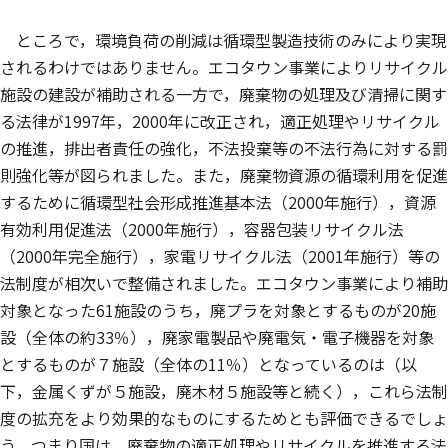
ところで，環境負荷の削減は循環型製造技術のみにより実現
されるわけではありません。エコタウン事業によりリサイクル
施設の建設が補助される一方で，廃棄物の処理及び清掃に関す
る法律が1997年，2000年に改正され，適正処理やリサイクル
の推進，排出者責任の強化，不法投棄等の不法行為に対する罰
則強化等が図られました。また，廃棄物資源の循環利用を促進
するために循環型社会形成推進基本法（2000年施行），資源
有効利用促進法（2000年施行），容器包装リサイクル法
（2000年完全施行），家電リサイクル法（2001年施行）等の
法制度が相次いで整備されました。エコタウン事業により補助
対象となった61施設のうち，廃プラを対象とするものが20施
設（全体の約33％），廃家電製品や廃電気・電子機器を対象
とするものが７施設（全体の11％）となっているのは（以
下，金属くずが５施設，廃木材５施設等と続く），これら法制
度の拡充をより効果的なものにするためとも評価できるでしょ
う。つまり国は，廃棄物の適正処理やリサイクルを推進する法