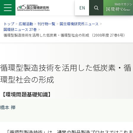
Webマガジン
EN
検索
（別ウイン
サイト内検索
トップ
>
広報活動
>
刊行物一覧
>
国立環境研究所ニュース
>
国環研ニュース 27巻
>
循環型製造技術を活用した低炭素・循環型社会の形成 （2008年度 27巻6号）
循環型製造技術を活用した低炭素・循
環型社会の形成
【環境問題基礎知識】
ンドウで開きます）
ウインドウで開きます）
別ウインドウで開きます）
橋本 禅
「循環型製造技術」は，通常の製品製造プロセスではこれま