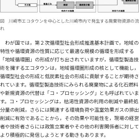
図 川崎市エコタウンを中心とした川崎市内で発生する廃棄物資源の流
れ
わが国では，第２次循環型社会形成推進基本計画で，地域の
特性や循環資源の性質に応じて最適な規模の循環を形成する
「地域循環圏」の形成が打ち出されていますが，循環型製造技
術を擁するエコタウンは，地域循環圏形成の核として機能し，
循環型社会の形成と低炭素社会の形成に貢献することが期待さ
れています。循環型製造技術にみられる廃棄物による化石燃料
や新規資源の代替は「コ・プロセッシング」とも呼ばれていま
す。コ・プロセッシングは，枯渇性資源の利用の削減や最終処
分量の削減，さらには関連する環境負荷や温室効果ガスの排出
削減に有効であることから，その効果や可能性を，現場の経営
者や技術者さらには政策立案者やその他の利害関係者に対して
より積極的に発信しようとする動きもあります。