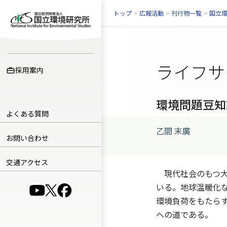
トップ
>
広報活動
>
刊行物一覧
>
国立
ライフサ
採用案内
環境問題豆知
よくある質問
乙間 末廣
お問い合わせ
交通アクセス
現代社会のもつ大
いる。地球温暖化
（別ウインドウで開きます）
（別ウインドウで開きます）
（別ウインドウで開きます）
環境負荷をもたら
への道である。