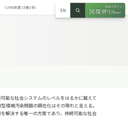
Webマガジン
1996年度 15巻1号）
EN
検索
（別ウインドウで
サイト内検索
）
可能な社会システムのレベルをはるかに越えて
市型環境汚染問題の顕在化はその現れと言える。
題を解決する唯一の方策であり，持続可能な社会