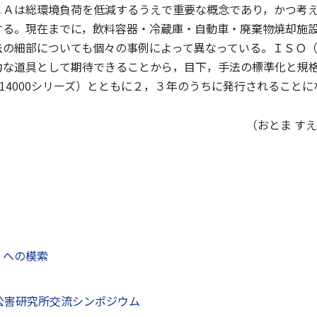
Ａは総環境負荷を低減するうえで重要な概念であり，かつ考え
する。現在までに，飲料容器・冷蔵庫・自動車・廃棄物焼却施
法の細部についても個々の事例によって異なっている。ＩＳＯ
力な道具として期待できることから，目下，手法の標準化と規
O14000シリーズ）とともに２，３年のうちに発行されることに
（おとま す
」への模索
公害研究所交流シンポジウム