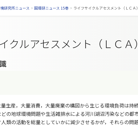
環境研究所ニュース
>
国環研ニュース 15巻
>
ライフサイクルアセスメント（ＬＣＡ） （
イクルアセスメント（ＬＣＡ
識
量生産，大量消費，大量廃棄の構図から生じる環境負荷は持続
などの地球環境問題や生活雑排水による河川湖沼汚染などの都
す人類の活動を総量としていかに減少させるかが，それらの問