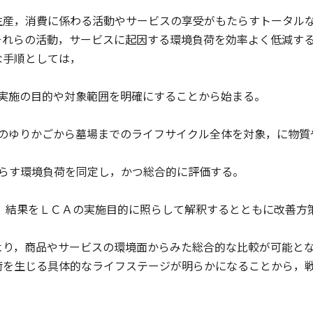
産，消費に係わる活動やサービスの享受がもたらすトータルな
それらの活動，サービスに起因する環境負荷を効率よく低減す
な手順としては，
Ａ実施の目的や対象範囲を明確にすることから始まる。
品等のゆりかごから墓場までのライフサイクル全体を対象，に物
たらす環境負荷を同定し，かつ総合的に評価する。
に，結果をＬＣＡの実施目的に照らして解釈するとともに改善方
り，商品やサービスの環境面からみた総合的な比較が可能とな
荷を生じる具体的なライフステージが明らかになることから，