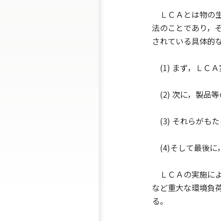
ＬＣＡとは物の生
法のことであり，
されている具体的
(1) まず，ＬＣ
(2) 次に，製
(3) それらがも
(4)そして最後
ＬＣＡの実施によ
など重大な環境負
る。