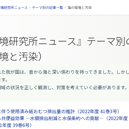
環境研究所ニュース
>
テーマ別の記事一覧
>
海の環境と汚染
境研究所ニュース』テーマ別
境と汚染）
た我が国は、昔から海と深い係わりを持ってきました。しかし
ます。
域の状況を正しく観測し、対策を考えていく必要があります
伴う使用済み紙おむつ排出量の推計（2022年度 41巻3号）
共便益効果 —水銀排出削減と水俣条約への貢献—（2022年度 
1年度 39巻6号）