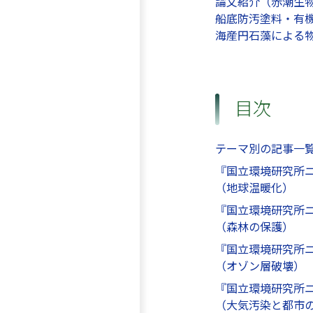
論文紹介（赤潮生物
船底防汚塗料・有機
海産円石藻による物質
目次
テーマ別の記事一
『国立環境研究所
（地球温暖化）
『国立環境研究所
（森林の保護）
『国立環境研究所
（オゾン層破壊）
『国立環境研究所
（大気汚染と都市