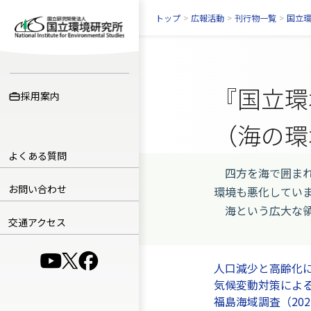
トップ
>
広報活動
>
刊行物一覧
>
国立
『国立環
採用案内
（海の環
よくある質問
四方を海で囲まれ
お問い合わせ
環境も悪化してい
海という広大な領
交通アクセス
（別ウインドウで開きます）
（別ウインドウで開きます）
（別ウインドウで開きます）
人口減少と高齢化に
気候変動対策による
福島海域調査（202