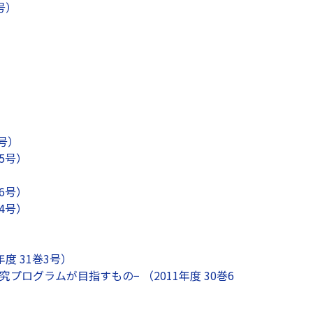
号）
号）
5号）
6号）
4号）
度 31巻3号）
ログラムが目指すもの− （2011年度 30巻6