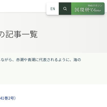
Webマガジン
EN
検索
（別ウインドウで
サイト内検索
の記事一覧
ながら、赤潮や青潮に代表されるように、海の
。
41巻2号）