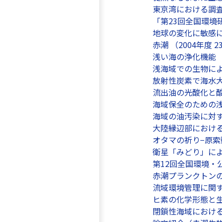
東京湾における調査
「第23回全国環境研
地球の変化に敏感に反
赤潮 （2004年度 
浅い海の浄化機能 （
浅海域での生物によ
放射性炭素で海水大循
流出油の光酸化と酸化
海域保全のための浅
海域の油汚染に対す
大陸縁辺部における
オタマの祈り−原索動
衛星「みどり」による
第12回全国環境・公
赤潮プランクトンの生
流域環境管理に関する
ヒ素の化学形態と生物
閉鎖性海域における