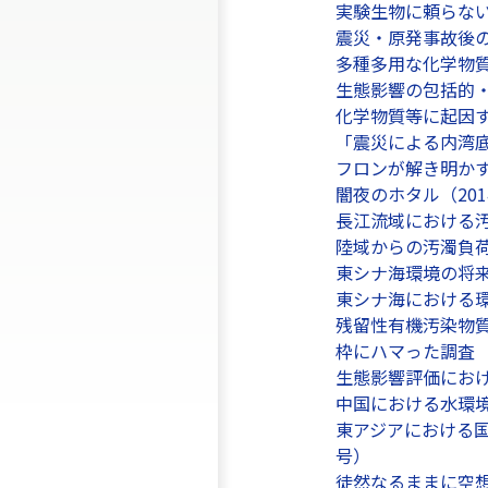
実験生物に頼らない2
震災・原発事故後
多種多用な化学物
生態影響の包括的・
化学物質等に起因す
「震災による内湾底
フロンが解き明かす
闇夜のホタル（201
長江流域における汚
陸域からの汚濁負荷
東シナ海環境の将来予
東シナ海における環
残留性有機汚染物質
枠にハマった調査 （
生態影響評価における
中国における水環境
東アジアにおける国
号）
徒然なるままに空想