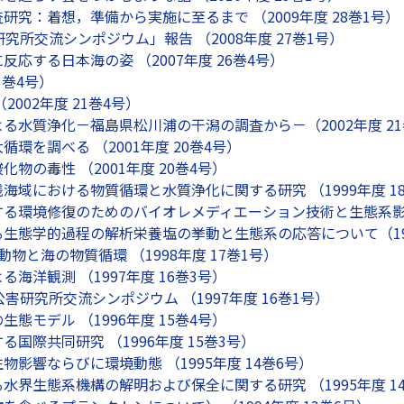
研究：着想，準備から実施に至るまで （2009年度 28巻1号）
究所交流シンポジウム」報告 （2008年度 27巻1号）
応する日本海の姿 （2007年度 26巻4号）
23巻4号）
2002年度 21巻4号）
る水質浄化－福島県松川浦の干潟の調査から－（2002年度 21
環を調べる （2001年度 20巻4号）
物の毒性 （2001年度 20巻4号）
海域における物質循環と水質浄化に関する研究 （1999年度 1
る環境修復のためのバイオレメディエーション技術と生態系影響評
生態学的過程の解析栄養塩の挙動と生態系の応答について（199
物と海の物質循環 （1998年度 17巻1号）
海洋観測 （1997年度 16巻3号）
害研究所交流シンポジウム （1997年度 16巻1号）
態モデル （1996年度 15巻4号）
国際共同研究 （1996年度 15巻3号）
影響ならびに環境動態 （1995年度 14巻6号）
水界生態系機構の解明および保全に関する研究 （1995年度 1