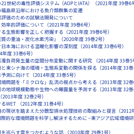
1世紀の毒性評価システム（AOPとIATA）（2021年度 39巻6
の福島県沿岸における魚介類群集の変遷
質評価のための試験法開発について
効率的評価について（2021年度 39巻6号）
る生態影響を正しく把握する（2021年度 39巻6号）
質の重油・炭化水素汚染」（2020年度 39巻2号）
日本海における温暖化影響の深刻度（2014年度 33巻6号）
4年度 33巻6号）
濁負荷発生量の空間分布変動に関する研究 （2014年度 33巻5
と東シナ海の環境・生態系変動の関係を探る（2014年度 33巻
測に向けて（2014年度 33巻5号）
境問題を「ミクロな」乱流の視点から考える（2013年度 32巻
の地球規模動態や生物への曝露量を予測する（2013年度 32巻
2013年度 32巻2号）
WET （2012年度 31巻4号）
の現状を踏まえた分散型排水処理技術の取組みと提言（2012年
際的な環境問題を科学し解決するために −東アジア広域環境研究プ
を巡らす雲をつかむような話 （2010年度 29巻1号）