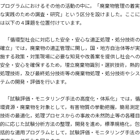
プログラムにおけるその他の活動の中に，「廃棄物管理の着実
な実践のための調査・研究」という区分を設けました。ここに
は以下の４課題を位置付けています。
「循環型社会に対応した安全・安心な適正処理・処分技術の
確立」では，廃棄物の適正管理に関し，国・地方自治体等が実
施する政策・対策現場に必要な知見や改善案を提供し社会への
安全・安心を確保するため，埋立廃棄物識別・選択技術，熱的
処理技術，及び最終処分技術等の廃棄物処理・処分技術やシス
テムの開発・評価を行います。
「試験評価・モニタリング手法の高度化・体系化」では，循
環資源・廃棄物を対象として，有害物質の挙動把握，簡易測定
技術の最適化，処理プロセスからの事故の未然防止等の各種目
的に応じた試験分析方法の整理，開発を進め，標準規格化，包
括的な適用プログラムとして，試験評価・モニタリング手法の