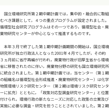
国立環境研究所第２期中期計画では，集中的・融合的に取組
むべき課題として，４つの重点プログラムが設定されました。
循環型社会研究プログラムはその一つであり，循環型社会・廃
棄物研究センターが中心となって推進するものです。
本年３月で終了した第１期中期計画期間の開始は，国立環境
研究所が独立行政法人となった2001年４月でしたが，その約
３ヵ月前に省庁再編が行われ，廃棄物行政が旧厚生省から環境
省に移管されたのに伴い，廃棄物分野の研究も国立環境研究所
に統合されました。第１期中期計画では，当センター（第１期
の組織名は循環型社会形成推進・廃棄物研究センター）は化学
物質環境リスク研究センター（第２期は環境リスク研究センタ
ーに拡充）とともに，「政策対応型調査研究センター」と位置
付けられ，環境行政の新たなニーズに対応した政策の立案及び
実施に必要な調査・研究を担うこととされていました。第２期