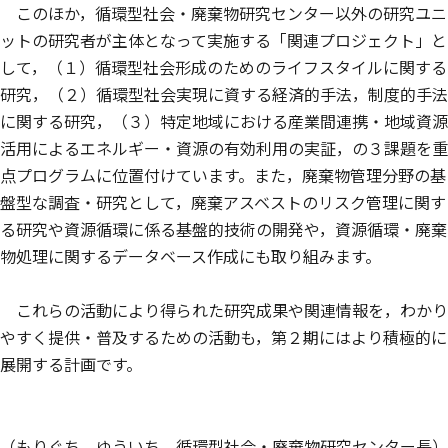
このほか，循環型社会・廃棄物研究センター以外の研究ユニ
ットの研究者が主体となって実施する「関連プロジェクト」と
して，（１）循環型社会形成のためのライフスタイルに関する
研究，（２）循環型社会実現に資する経済的手法，制度的手法
に関する研究，（３）特定地域における産業間連携・地域資源
活用によるエネルギー・資源の有効利用の実証，の３課題を重
点プログラムに位置付けています。また，廃棄物管理分野の基
盤型な調査・研究として，廃棄アスベストのリスク管理に関す
る研究や資源循環に係る基盤的技術の開発や，資源循環・廃棄
物処理に関するデータベース作成にも取り組みます。
これらの活動により得られた研究成果や関連情報を，わかり
やすく提供・普及するための活動も，第２期にはより積極的に
展開する計画です。
（もりぐち ゆういち，循環型社会・廃棄物研究センター長）