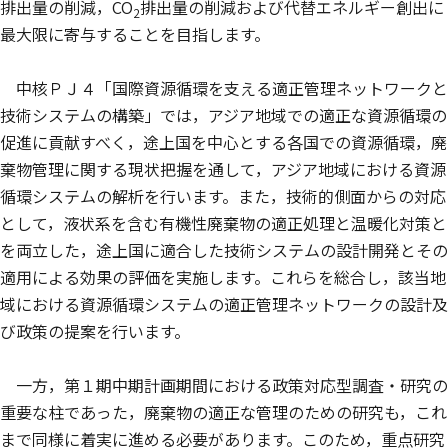
排出量の削減，CO
排出量の削減および代替エネルギー創出に
2
最大限に寄与することを目指します。
中核ＰＪ４「国際資源循環を支える適正管理ネットワークと
技術システムの構築」では，アジア地域での適正な資源循環の
促進に貢献すべく，途上国を中心とする各国での資源循環，廃
棄物管理に関する現状把握を通して，アジア地域における資源
循環システムの解析を行います。また，技術的側面からの対応
として，液状系を含む有機性廃棄物の適正処理と温暖化対策と
を両立した，途上国に適合した技術システムの設計開発とその
適用による効果の評価を実施します。これらを総合し，該当地
域における資源循環システムの適正管理ネットワークの設計及
び政策の提案を行います。
一方，第１期中期計画期間における政策対応型調査・研究の
重要な柱であった，廃棄物の適正な管理のための研究も，これ
まで同様に着実に進める必要があります。このため，重点研究