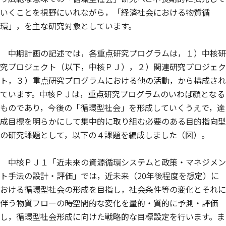
いくことを視野にいれながら，「経済社会における物質循
環」，を主な研究対象としています。
中期計画の記述では，各重点研究プログラムは，１）中核研
究プロジェクト（以下，中核ＰＪ），２）関連研究プロジェク
ト，３）重点研究プログラムにおける他の活動，から構成され
ています。中核ＰＪは，重点研究プログラムのいわば顔となる
ものであり，今後の「循環型社会」を形成していくうえで，達
成目標を明らかにして集中的に取り組む必要のある目的指向型
の研究課題として，以下の４課題を編成しました（図）。
中核ＰＪ１「近未来の資源循環システムと政策・マネジメン
ト手法の設計・評価」では，近未来（20年後程度を想定）に
おける循環型社会の形成を目指し，社会条件等の変化とそれに
伴う物質フローの時空間的な変化を量的・質的に予測・評価
し，循環型社会形成に向けた戦略的な目標設定を行います。ま