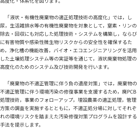
高度化・体系化を図ります。
「液状・有機性廃棄物の適正処理技術の高度化」では，し
尿，生活雑排水等の有機性廃棄物を対象として，窒素・リンの
除去・回収にも対応した処理技術・システムを構築し，ならび
に有害物質や感染性微生物リスクからの安全性を確保するた
め，浄化槽の機能改善，バイオ・エコエンジニアリングを活用
した土壌処理システム等の実証等を通じて，液状廃棄物処理の
高度化のためのシステム及び技術開発を行います。
「廃棄物の不適正管理に伴う負の遺産対策」では，廃棄物の
不適正管理に伴う環境汚染の修復事業を支援するため，廃PCB
処理技術，事業のフォローアップ，埋設農薬の適正処理，管理
方策の調査を実施するとともに，不適正処分場に対してそれぞ
れの環境リスクを踏まえた汚染修復対策プログラムを設計する
手法を提示します。