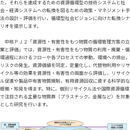
た，それらを達成するための資源循環型の技術システムと社
会・経済システムへの転換を図るための政策・マネジメント手
法の設計・評価を行い，循環型社会ビジョンに向けた転換シナ
リオを提示します。
中核ＰＪ２「資源性・有害性をもつ物質の循環管理方策の立
案と評価」では，資源性・有害性をもつ物質の利用・廃棄・循
環過程におけるフローや各プロセスでの挙動，環境への排出，
リスクの発生，資源価値を同定，定量化し，代替物利用やリサ
イクル等の効果を資源性・有害性の両面から評価し，リサイク
ル促進や製品中有害物質規制，有用資源回収に資する科学的な
根拠・知見を得ます。特に，個別リサイクル法や国際資源循環
で注目される主要な物質群（プラスチック，金属など）を対象
とした研究を行います。