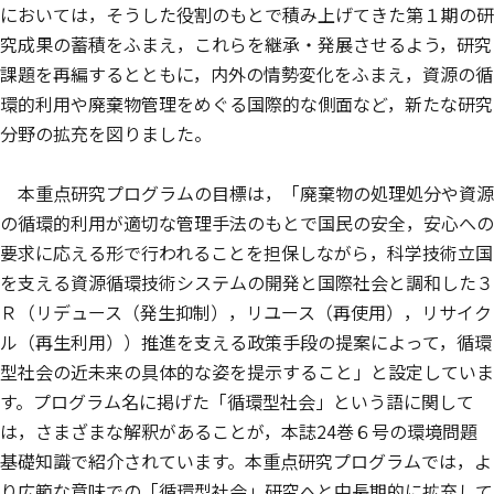
においては，そうした役割のもとで積み上げてきた第１期の研
究成果の蓄積をふまえ，これらを継承・発展させるよう，研究
課題を再編するとともに，内外の情勢変化をふまえ，資源の循
環的利用や廃棄物管理をめぐる国際的な側面など，新たな研究
分野の拡充を図りました。
本重点研究プログラムの目標は，「廃棄物の処理処分や資源
の循環的利用が適切な管理手法のもとで国民の安全，安心への
要求に応える形で行われることを担保しながら，科学技術立国
を支える資源循環技術システムの開発と国際社会と調和した３
Ｒ（リデュース（発生抑制），リユース（再使用），リサイク
ル（再生利用））推進を支える政策手段の提案によって，循環
型社会の近未来の具体的な姿を提示すること」と設定していま
す。プログラム名に掲げた「循環型社会」という語に関して
は，さまざまな解釈があることが，本誌24巻６号の環境問題
基礎知識で紹介されています。本重点研究プログラムでは，よ
り広範な意味での「循環型社会」研究へと中長期的に拡充して