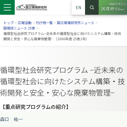
Webマガジン
EN
検索
（別ウイン
サイト内検索
トップ
>
広報活動
>
刊行物一覧
>
国立環境研究所ニュース
>
国環研ニュース 25巻
>
循環型社会研究プログラム−近未来の循環型社会に向けたシステム構築・技術
開発と安全・安心な廃棄物管理− （2006年度 25巻2号）
循環型社会研究プログラム −近未来の
循環型社会に向けたシステム構築・技
術開発と安全・安心な廃棄物管理−
ンドウで開きます）
ウインドウで開きます）
別ウインドウで開きます）
【重点研究プログラムの紹介】
森口 祐一