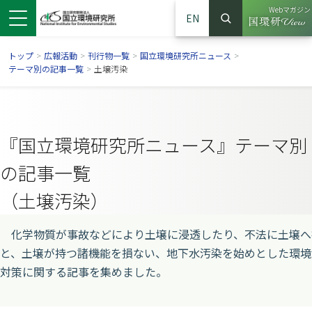
Webマガジン
EN
検索
（別ウイン
サイト内検索
トップ
>
広報活動
>
刊行物一覧
>
国立環境研究所ニュース
>
テーマ別の記事一覧
>
土壌汚染
『国立環境研究所ニュース』テーマ別
の記事一覧
（土壌汚染）
化学物質が事故などにより土壌に浸透したり、不法に土壌へ
ンドウで開きます）
ウインドウで開きます）
別ウインドウで開きます）
と、土壌が持つ諸機能を損ない、地下水汚染を始めとした環境
対策に関する記事を集めました。