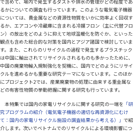
で含めて、場内で発生するダストや排水の管理がどの程度であ
るかについての調査も行っています。このような電気電子機器
については、貴金属などの資源性物質をいかに効率よく回収す
るか、エアコンや冷蔵庫に含まれる冷媒フロン（主に代替フロ
ン）の放出をどのように抑えて地球温暖化を防ぐか、といった
観点も含めた総合的な対策を国内とアジア諸国で検討していま
す。また、これらのリサイクルの過程で発生するプラスチック
は中国に輸出されてリサイクルされるものも多かったために、
中国の廃棄物輸入規制強化を契機に、国内でどのようにリサイ
クルを進めるかも重要な研究テーマになっています。このほか
にプロジェクト2では、産業廃棄物の処理に由来する重金属な
どの有害性物質の挙動把握に関する研究も行っています。
本特集では国内の家電リサイクルに関する研究の一端を
「研
究プログラムの紹介（電気電子機器の適切な再資源化にむけ
て：国内の家電リサイクル施設の調査結果から考える）」
で紹
介します。次いでベトナムでのリサイクルによる環境影響につ