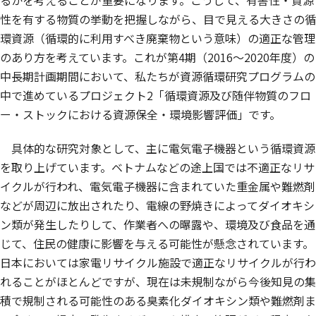
るかを考えることが重要になります。こうして、有害性・資源
性を有する物質の挙動を把握しながら、目で見える大きさの循
環資源（循環的に利用すべき廃棄物という意味）の適正な管理
のあり方を考えています。これが第4期（2016～2020年度）の
中長期計画期間において、私たちが資源循環研究プログラムの
中で進めているプロジェクト2「循環資源及び随伴物質のフロ
ー・ストックにおける資源保全・環境影響評価」です。
具体的な研究対象として、主に電気電子機器という循環資源
を取り上げています。ベトナムなどの途上国では不適正なリサ
イクルが行われ、電気電子機器に含まれていた重金属や難燃剤
などが周辺に放出されたり、電線の野焼きによってダイオキシ
ン類が発生したりして、作業者への曝露や、環境及び食品を通
じて、住民の健康に影響を与える可能性が懸念されています。
日本においては家電リサイクル施設で適正なリサイクルが行わ
れることがほとんどですが、現在は未規制ながら今後知見の集
積で規制される可能性のある臭素化ダイオキシン類や難燃剤ま