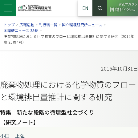
Webマガジン
EN
検索
（別ウイン
サイト内検索
トップ
>
広報活動
>
刊行物一覧
>
国立環境研究所ニュース
>
国環研ニュース 35巻
>
廃棄物処理における化学物質のフローと環境排出量推計に関する研究（2016年
度 35巻4号）
2016年10月31日
廃棄物処理における化学物質のフロー
と環境排出量推計に関する研究
ンドウで開きます）
ウインドウで開きます）
別ウインドウで開きます）
特集 新たな段階の循環型社会づくり
【研究ノート】
小口 正弘