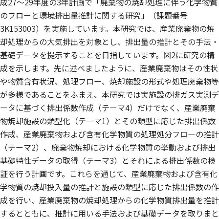
成27～29年度の3年計画で「廃棄物の焼却処理に伴う化学物質
のフローと環境排出量推計に関する研究」（課題番号
3K153003）を実施しています。本研究では、産業廃棄物の焼
却処理からの大気排出を対象とし、排出量の推計とその手法・
基礎データを提示することを目指しています。図2に研究の構
成を示します。先に述べましたように、産業廃棄物はその性状
や物質含有状況、処理フロー、焼却施設の形式や処理廃棄物等
が多様であることをふまえ、本研究では実施設の排ガス実測デ
ータに基づく排出係数作成（テーマ4）だけでなく、産業廃棄
物焼却施設の類型化（テーマ1）とその類型に応じた排出係数
作成、産業廃棄物および含有化学物質の処理処分フローの推計
（テーマ2）、廃棄物焼却における化学物質の挙動および排出
基礎特性データの取得（テーマ3）とそれによる排出係数の検
証を行う計画です。これらを通じて、産業廃棄物および含有化
学物質の焼却投入量の推計と施設の類型に応じた排出係数の作
成を行い、産業廃棄物の焼却処理からの化学物質排出量を推計
するとともに、推計に用いる手法および基礎データを取りまと