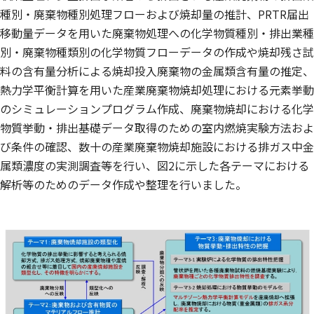
種別・廃棄物種別処理フローおよび焼却量の推計、PRTR届出
移動量データを用いた廃棄物処理への化学物質種別・排出業種
別・廃棄物種類別の化学物質フローデータの作成や焼却残さ試
料の含有量分析による焼却投入廃棄物の金属類含有量の推定、
熱力学平衡計算を用いた産業廃棄物焼却処理における元素挙動
のシミュレーションプログラム作成、廃棄物焼却における化学
物質挙動・排出基礎データ取得のための室内燃焼実験方法およ
び条件の確認、数十の産業廃棄物焼却施設における排ガス中金
属類濃度の実測調査等を行い、図2に示した各テーマにおける
解析等のためのデータ作成や整理を行いました。