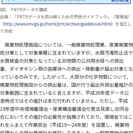
図1 PRTRデータの構成
出典：「PRTRデータを読み解くための市民ガイドブック」（環境省）
（別ウイ
（http://www.env.go.jp/chemi/prtr/archive/guidebook.html）
を加工し
て作成
廃棄物処理施設については、一般廃棄物処理業、産業廃棄物
処分業として対象業種に含まれていますが、水質汚濁防止法で
水質検査の対象となっている30物質の公共用水域への排出
量、ダイオキシン類の各媒体への排出・移動量が届出対象とな
っているのみです。したがって、大部分の化学物質について、
廃棄物処理施設からの排出量は、国が行う届出外排出量推計の
対象範囲に含まれていると言えますが、平成26年度データ公
表時点ではその推計は未だ行われていません。ただし、平成
19年度中央環境審議会・産業構造審議会化管法見直し合同会
合においてその推計の必要性が指摘されており、環境省ではこ
れをふまえて作業部会（平成19～24年度）を設置し、廃棄物
処理からの排出量推計を検討してきました。一般廃棄物の焼却