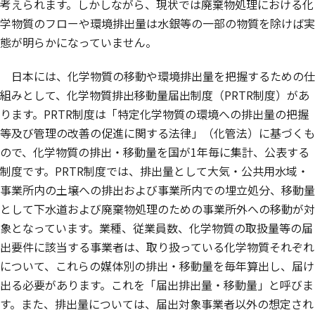
考えられます。しかしながら、現状では廃棄物処理における化
学物質のフローや環境排出量は水銀等の一部の物質を除けば実
態が明らかになっていません。
日本には、化学物質の移動や環境排出量を把握するための仕
組みとして、化学物質排出移動量届出制度（PRTR制度）があ
ります。PRTR制度は「特定化学物質の環境への排出量の把握
等及び管理の改善の促進に関する法律」（化管法）に基づくも
ので、化学物質の排出・移動量を国が1年毎に集計、公表する
制度です。PRTR制度では、排出量として大気・公共用水域・
事業所内の土壌への排出および事業所内での埋立処分、移動量
として下水道および廃棄物処理のための事業所外への移動が対
象となっています。業種、従業員数、化学物質の取扱量等の届
出要件に該当する事業者は、取り扱っている化学物質それぞれ
について、これらの媒体別の排出・移動量を毎年算出し、届け
出る必要があります。これを「届出排出量・移動量」と呼びま
す。また、排出量については、届出対象事業者以外の想定され