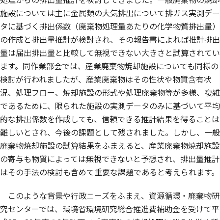
施設については主に金属類の大気排出について排ガス実測デー
タに基づく排出係数（廃棄物処理量あたりの化学物質排出量）
の作成と排出量推計が検討され、その報告書によれば推計排出
量は届出排出量と比較して無視できない大きさと試算されてい
ます。同作業部会では、産業廃棄物焼却施設についても同様の
検討が行われましたが、産業廃棄物はその性状や物質含有状
況、処理フロー、焼却施設の形式や処理廃棄物等が多様、複雑
であるために、限られた施設の実測データのみに基づいて平均
的な排出係数を作成しても、信頼できる推計結果を得ることは
難しいとされ、今後の課題として残されました。しかし、一般
廃棄物焼却施設の試算結果をふまえると、産業廃棄物焼却施設
の寄与も物質によっては無視できないと予想され、排出量推計
はその手法の検討も含めて重要な課題であると考えられます。
このような背景や行政ニーズをふまえ、資源循環・廃棄物研
究センターでは、環境省環境研究総合推進費補助金を受けて平