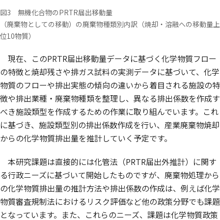
図3 無機化合物のPRTR届出移動量
（廃棄物としての移動）の廃棄物種類別内訳（焼却・溶融への移動量上
位10物質）
現在、このPRTR届出移動量データに基づく化学物質フロー
の特徴と焼却残さや排ガス試料の実測データに基づいて、化学
物質のフローや排出実態の傾向の違いから着目される施設の特
徴や排出業種・廃棄物種類を整理し、異なる排出係数を作成す
べき施設類型を作成するための作業に取り組んでいます。これ
に基づき、施設類型別の排出係数作成を行い、産業廃棄物焼却
からの化学物質排出量を推計していく予定です。
本研究課題は直接的には化管法（PRTR届出外推計）に関す
る行政ニーズに基づいて開始したものですが、廃棄物処理から
の化学物質排出量の推計方法や排出係数の作成は、例えば化学
物質審査規制法におけるリスク評価など他の政策分野でも課題
となっています。また、これらのニーズ、課題は化学物質政策