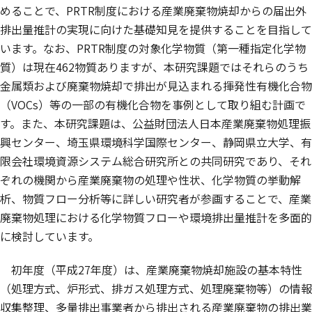
めることで、PRTR制度における産業廃棄物焼却からの届出外
排出量推計の実現に向けた基礎知見を提供することを目指して
います。なお、PRTR制度の対象化学物質（第一種指定化学物
質）は現在462物質ありますが、本研究課題ではそれらのうち
金属類および廃棄物焼却で排出が見込まれる揮発性有機化合物
（VOCs）等の一部の有機化合物を事例として取り組む計画で
す。また、本研究課題は、公益財団法人日本産業廃棄物処理振
興センター、埼玉県環境科学国際センター、静岡県立大学、有
限会社環境資源システム総合研究所との共同研究であり、それ
ぞれの機関から産業廃棄物の処理や性状、化学物質の挙動解
析、物質フロー分析等に詳しい研究者が参画することで、産業
廃棄物処理における化学物質フローや環境排出量推計を多面的
に検討しています。
初年度（平成27年度）は、産業廃棄物焼却施設の基本特性
（処理方式、炉形式、排ガス処理方式、処理廃棄物等）の情報
収集整理、多量排出事業者から排出される産業廃棄物の排出業