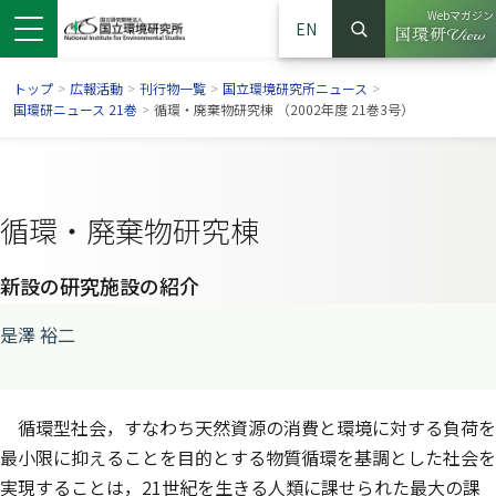
Webマガジン
EN
検索
（別ウイン
サイト内検索
トップ
>
広報活動
>
刊行物一覧
>
国立環境研究所ニュース
>
国環研ニュース 21巻
>
循環・廃棄物研究棟 （2002年度 21巻3号）
循環・廃棄物研究棟
新設の研究施設の紹介
是澤 裕二
ンドウで開きます）
ウインドウで開きます）
別ウインドウで開きます）
循環型社会，すなわち天然資源の消費と環境に対する負荷を
最小限に抑えることを目的とする物質循環を基調とした社会を
実現することは，21世紀を生きる人類に課せられた最大の課