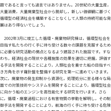
題であると言っても過言ではありません。20世紀の大量生産，
大量消費，大量廃棄型社会から脱却し，新しい価値観に基づく
循環型の経済社会を構築することなくして人類の持続可能な発
展はあり得ないでしょう。
2002年3月に竣工した循環・廃棄物研究棟は，循環型社会を
目指す私たちの行く手に待ち受ける数々の課題を克服するため
に必要な研究活動の拠点となるよう建設された施設です。すな
わち，経済社会の現状や各種施策の効果を適切に把握，評価す
る手法を開発することにより，人類社会を乗せた船の目指すべ
き方角を示す羅針盤を整備する研究を第一に進めていきます。
次に，廃棄物の発生抑制から資源化，処理処分に至る様々な局
面での対策技術やシステムを開発することにより，循環型社会
に向かう船のエンジンを高性能化する研究を行います。さら
に，循環・廃棄過程における有害物質の挙動を解明し，その制
御手法を開発することにより，航海の行く手に待ち受ける危険