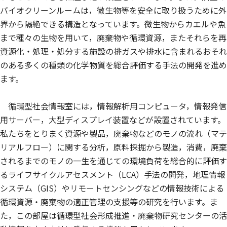
バイオクリーンルームは，微生物等を安全に取り扱うために外
界から隔絶できる構造となっています。微生物からカエルや魚
まで種々の生物を用いて，廃棄物や循環資源，またそれらを再
資源化・処理・処分する施設の排ガスや排水に含まれるおそれ
のある多くの種類の化学物質を総合評価する手法の開発を進め
ます。
循環型社会情報室には，情報解析用コンピュータ，情報発信
用サーバー，大型ディスプレイ装置などが設置されています。
私たちをとりまく資源や製品，廃棄物などのモノの流れ（マテ
リアルフロー）に関する分析，原料採掘から製造，消費，廃棄
されるまでのモノの一生を通じての環境負荷を総合的に評価す
るライフサイクルアセスメント（LCA）手法の開発，地理情報
システム（GIS）やリモートセンシングなどの情報技術による
循環資源・廃棄物の適正管理の支援等の研究を行います。ま
た，この部屋は循環型社会形成推進・廃棄物研究センターの活