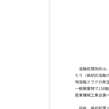
溶融処理技術は，
たり（焼却灰溶融
物溶融スラグの発生
一般廃棄物で158
産業機械工業会調
何故，焼却処理よ