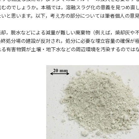
進むのでしょうか。本稿では，溶融スラグ化の意義を見つめ直
たいと思います。以下，考え方の部分については筆者個人の意
却，脱水などによる減量が難しい廃棄物（例えば，焼却灰や不
最終処分場の建設が反対され，処分に必要な埋立容量の確保が
れる有害物質が土壌・地下水などの周辺環境を汚染するのでは