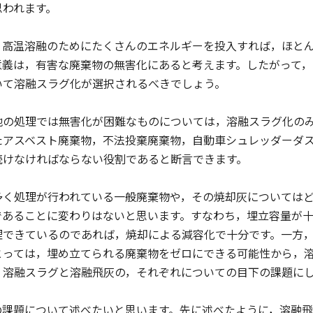
思われます。
高温溶融のためにたくさんのエネルギーを投入すれば，ほとん
意義は，有害な廃棄物の無害化にあると考えます。したがって
いて溶融スラグ化が選択されるべきでしょう。
の処理では無害化が困難なものについては，溶融スラグ化のみ
たアスベスト廃棄物，不法投棄廃棄物，自動車シュレッダーダ
続けなければならない役割であると断言できます。
く処理が行われている一般廃棄物や，その焼却灰についてはど
であることに変わりはないと思います。すなわち，埋立容量が
理できているのであれば，焼却による減容化で十分です。一方
とっては，埋め立てられる廃棄物をゼロにできる可能性から，
，溶融スラグと溶融飛灰の，それぞれについての目下の課題に
課題について述べたいと思います。先に述べたように，溶融飛