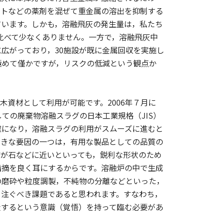
ートなどの薬剤を混ぜて重金属の溶出を抑制する
ています。しかも，溶融飛灰の発生量は，私たち
と比べて少なくありません。一方で，溶融飛灰中
広がっており，30施設が既に金属回収を実施し
極めて僅かですが，リスクの低減という観点か
資材として利用が可能です。2006年７月に
ての廃棄物溶融スラグの日本工業規格（JIS）
確になり，溶融スラグの利用がスムーズに進むと
大きな要因の一つは，有用な製品としての品質の
質が石などに近いといっても，鋭利な形状のため
指摘を良く耳にするからです。溶融炉の中で生成
の磨砕や粒度調製，不純物の分離などといった，
を注ぐべき課題であると思われます。すなわち，
造するという意識（覚悟）を持って臨む必要があ