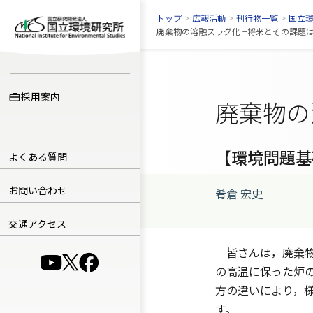
トップ
>
広報活動
>
刊行物一覧
>
国立
廃棄物の溶融スラグ化 −将来とその課題は？−
採用案内
廃棄物の
【環境問題基
よくある質問
お問い合わせ
肴倉 宏史
交通アクセス
皆さんは，廃棄物
（別ウインドウで開きます）
（別ウインドウで開きます）
（別ウインドウで開きます）
の高温に保った炉
方の違いにより，
す。