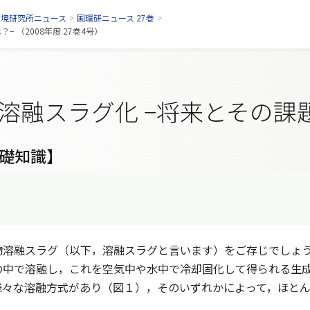
環境研究所ニュース
>
国環研ニュース 27巻
>
 （2008年度 27巻4号）
溶融スラグ化 −将来とその課
礎知識】
溶融スラグ（以下，溶融スラグと言います）をご存じでしょうか
の中で溶融し，これを空気中や水中で冷却固化して得られる生
様々な溶融方式があり（図１），そのいずれかによって，ほと