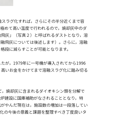
融スラグ化すれば，さらにその半分近くまで容
は極めて高い温度で行われるので，焼却灰中のダ
融飛灰」（写真２）と呼ばれるダストとなり，溶
溶融飛灰については後述します）。さらに，溶融
を格段に減らすことが可能となります。
，1979年に一号機が導入されてから1996
，高いお金をかけてまで溶融スラグ化に踏み切る
て，焼却灰に含まれるダイオキシン類を分解で
融炉建設に国庫補助がなされることとなり，特
風がやんだ現在は，施設数の増加は一段落してい
グ化の今後の意義と課題を整理すべき丁度良いタ