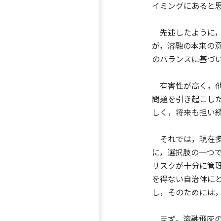
イミングにあると
先述したように，
が，溶融の本来の
のバランスに基づ
有害性が高く，他
問題を引き起こし
しく，将来も担い
それでは，現在多
に，選択肢の一つ
リスクが十分に管
を得ない自治体に
し，そのためには
まず，溶融飛灰の