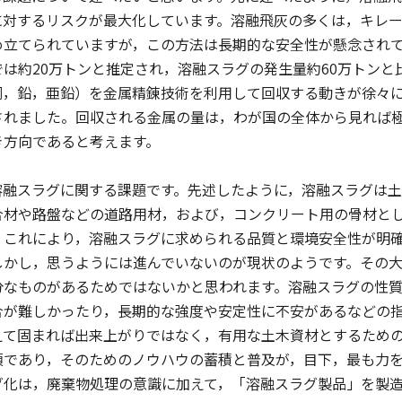
に対するリスクが最大化しています。溶融飛灰の多くは，キレ
め立てられていますが，この方法は長期的な安全性が懸念され
は約20万トンと推定され，溶融スラグの発生量約60万トン
銅，鉛，亜鉛）を金属精錬技術を利用して回収する動きが徐々に
されました。回収される金属の量は，わが国の全体から見れば
き方向であると考えます。
融スラグに関する課題です。先述したように，溶融スラグは土木
合材や路盤などの道路用材，および，コンクリート用の骨材とし
。これにより，溶融スラグに求められる品質と環境安全性が明
しかし，思うようには進んでいないのが現状のようです。その
分なものがあるためではないかと思われます。溶融スラグの性
合が難しかったり，長期的な強度や安定性に不安があるなどの
えて固まれば出来上がりではなく，有用な土木資材とするため
須であり，そのためのノウハウの蓄積と普及が，目下，最も力
グ化は，廃棄物処理の意識に加えて，「溶融スラグ製品」を製