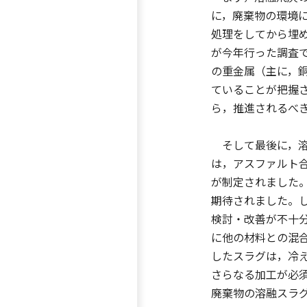
に，廃棄物の環境
処理をしてから埋
が今年行った調査で
の重金属（主に，
ていることが把握
ら，推進されるべ
そして最後に，溶
は，アスファルト
が制定されました
期待されました。
検討・改善が不十
に他の材料との混
したスラグは，冷
さらなる加工が必
廃棄物の溶融スラ