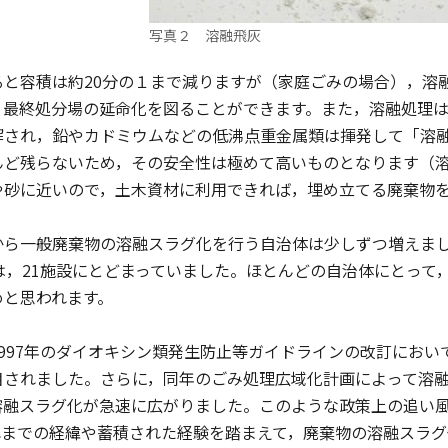
写真２ 溶融飛灰
と容積は約20分の１まで減りますが（家庭ごみの場合），溶
，最終処分場の延命化を図ることができます。また，溶融処理
解され，鉛やカドミウムなどの低沸点重金属類は揮発して「溶
んど残らないため，その安全性は極めて高いものとなります（
や砂に近いので，土木資材に利用できれば，埋め立てる廃棄物
一般廃棄物の溶融スラグ化を行う自治体は少しずつ増えましたが
は，21施設にとどまっていました。ほとんどの自治体にとって
めと思われます。
997年のダイオキシン類発生防止等ガイドラインの改訂におい
目されました。さらに，同年のごみ処理広域化計画によって溶
溶融スラグ化が急速に広がりました。このような政策上の追い
れまでの経緯や蓄積された経験を踏まえて，廃棄物の溶融スラ