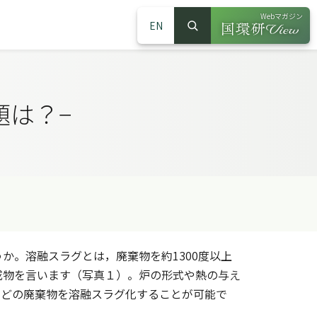
Webマガジン
EN
検索
（別ウインドウで
サイト内検索
題は？−
。溶融スラグとは，廃棄物を約1300度以上
成物を言います（写真１）。炉の形式や熱の与え
んどの廃棄物を溶融スラグ化することが可能で