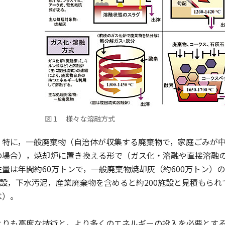
図１ 様々な溶融方式
特に，一般廃棄物（自治体が収集する廃棄物で，家庭ごみが中
の場合），焼却炉に置き換える形で（ガス化・溶融や直接溶融
量は年間約60万トンで，一般廃棄物焼却灰（約600万トン）
施設，下水汚泥，産業廃棄物を含めると約200施設と見積もられ
べ）。
りも高度な技術と，より多くのエネルギーの投入を必要とする