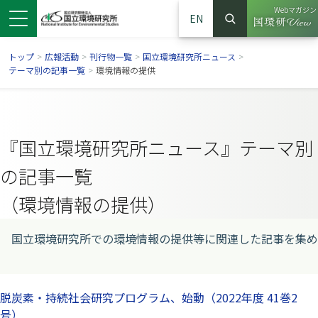
Webマガジン
EN
検索
（別ウイン
サイト内検索
トップ
>
広報活動
>
刊行物一覧
>
国立環境研究所ニュース
>
テーマ別の記事一覧
>
環境情報の提供
『国立環境研究所ニュース』テーマ別
の記事一覧
（環境情報の提供）
国立環境研究所での環境情報の提供等に関連した記事を集め
ンドウで開きます）
ウインドウで開きます）
別ウインドウで開きます）
脱炭素・持続社会研究プログラム、始動（2022年度 41巻2
号）