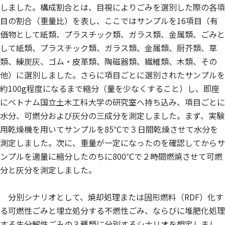
しました。構成割合とは、目視によりごみを選別した際の各項
目の割合（重量比）を表し、ここではサンプルを16項目（有
価物として紙類、プラスチック類、ガラス類、金属類、ごみと
して紙類、プラスチック類、ガラス類、金属類、厨芥類、草
類、練炭灰、ゴム・皮革類、陶磁器類、繊維類、木類、その
他）に選別しました。さらに項目ごとに選別されたサンプルを
約100g程度になるまで縮分（量を少なくすること）し、即座
にベトナム国立土木工科大学の研究室へ持ち込み、項目ごとに
水分、可燃分および灰分の三成分を測定しました。まず、実験
用乾燥機を用いてサンプルを85℃で３日間乾燥させて水分を
測定しました。次に、重量が一定になったのを確認してからサ
ンプルを適量に縮分したのちに800℃で２時間燃焼させて可燃
分と灰分を測定しました。
分別シナリオとして、焼却処理または固形燃料（RDF）化す
る可燃性ごみと埋立処分する不燃性ごみ、ならびに堆肥化処理
する生分解性ごみの３種類に分別するシナリオを想定しまし