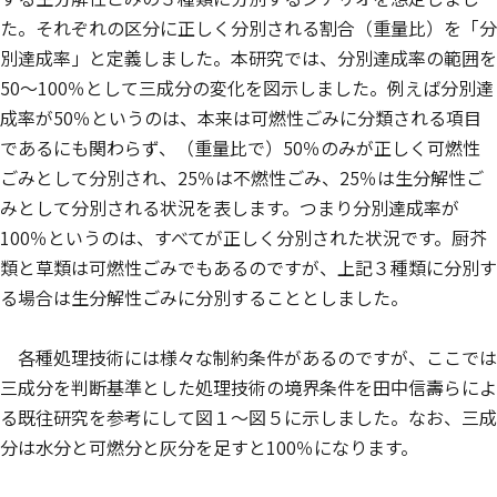
た。それぞれの区分に正しく分別される割合（重量比）を「分
別達成率」と定義しました。本研究では、分別達成率の範囲を
50～100％として三成分の変化を図示しました。例えば分別達
成率が50％というのは、本来は可燃性ごみに分類される項目
であるにも関わらず、（重量比で）50％のみが正しく可燃性
ごみとして分別され、25％は不燃性ごみ、25％は生分解性ご
みとして分別される状況を表します。つまり分別達成率が
100％というのは、すべてが正しく分別された状況です。厨芥
類と草類は可燃性ごみでもあるのですが、上記３種類に分別す
る場合は生分解性ごみに分別することとしました。
各種処理技術には様々な制約条件があるのですが、ここでは
三成分を判断基準とした処理技術の境界条件を田中信壽らによ
る既往研究を参考にして図１～図５に示しました。なお、三成
分は水分と可燃分と灰分を足すと100％になります。