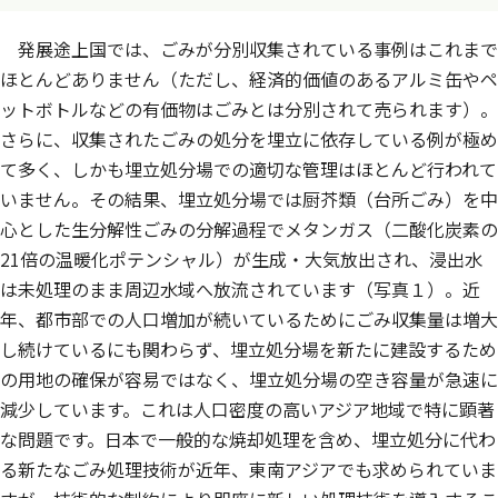
発展途上国では、ごみが分別収集されている事例はこれまで
ほとんどありません（ただし、経済的価値のあるアルミ缶やペ
ットボトルなどの有価物はごみとは分別されて売られます）。
さらに、収集されたごみの処分を埋立に依存している例が極め
て多く、しかも埋立処分場での適切な管理はほとんど行われて
いません。その結果、埋立処分場では厨芥類（台所ごみ）を中
心とした生分解性ごみの分解過程でメタンガス（二酸化炭素の
21倍の温暖化ポテンシャル）が生成・大気放出され、浸出水
は未処理のまま周辺水域へ放流されています（写真１）。近
年、都市部での人口増加が続いているためにごみ収集量は増大
し続けているにも関わらず、埋立処分場を新たに建設するため
の用地の確保が容易ではなく、埋立処分場の空き容量が急速に
減少しています。これは人口密度の高いアジア地域で特に顕著
な問題です。日本で一般的な焼却処理を含め、埋立処分に代わ
る新たなごみ処理技術が近年、東南アジアでも求められていま