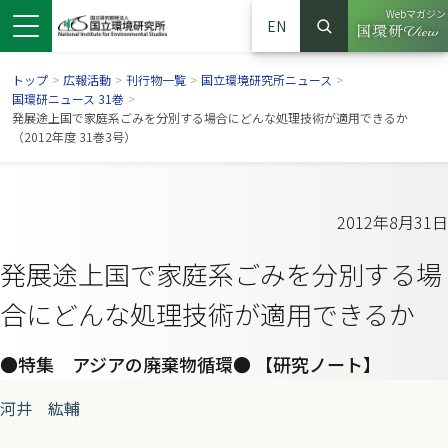
Webマガジン
EN
検索
（別ウイン
サイト内検索
トップ
>
広報活動
>
刊行物一覧
>
国立環境研究所ニュース
>
国環研ニュース 31巻
>
発展途上国で家庭系ごみを分別する場合にどんな処理技術が適用できるか
（2012年度 31巻3号）
2012年8月31日
発展途上国で家庭系ごみを分別する場
合にどんな処理技術が適用できるか
ンドウで開きます）
ウインドウで開きます）
別ウインドウで開きます）
●特集 アジアの廃棄物循環● 【研究ノート】
河井 紘輔