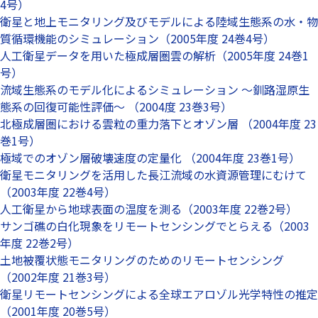
4号）
衛星と地上モニタリング及びモデルによる陸域生態系の水・物
質循環機能のシミュレーション（2005年度 24巻4号）
人工衛星データを用いた極成層圏雲の解析（2005年度 24巻1
号）
流域生態系のモデル化によるシミュレーション 〜釧路湿原生
態系の回復可能性評価〜 （2004度 23巻3号）
北極成層圏における雲粒の重力落下とオゾン層 （2004年度 23
巻1号）
極域でのオゾン層破壊速度の定量化 （2004年度 23巻1号）
衛星モニタリングを活用した長江流域の水資源管理にむけて
（2003年度 22巻4号）
人工衛星から地球表面の温度を測る（2003年度 22巻2号）
サンゴ礁の白化現象をリモートセンシングでとらえる（2003
年度 22巻2号）
土地被覆状態モニタリングのためのリモートセンシング
（2002年度 21巻3号）
衛星リモートセンシングによる全球エアロゾル光学特性の推定
（2001年度 20巻5号）