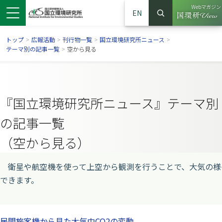
Webマガジン
EN
検索
（別ウイン
サイト内検索
トップ
>
広報活動
>
刊行物一覧
>
国立環境研究所ニュース
>
テーマ別の記事一覧
>
空から見る
『国立環境研究所ニュース』テーマ別
の記事一覧
（空から見る）
衛星や航空機を使って上空から観測を行うことで、大気の様
ンドウで開きます）
ウインドウで開きます）
別ウインドウで開きます）
できます。
民間旅客機から見た大気中CO2の変動