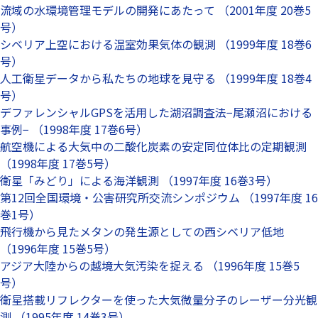
流域の水環境管理モデルの開発にあたって （2001年度 20巻5
号）
シベリア上空における温室効果気体の観測 （1999年度 18巻6
号）
人工衛星データから私たちの地球を見守る （1999年度 18巻4
号）
デファレンシャルGPSを活用した湖沼調査法−尾瀬沼における
事例− （1998年度 17巻6号）
航空機による大気中の二酸化炭素の安定同位体比の定期観測
（1998年度 17巻5号）
衛星「みどり」による海洋観測 （1997年度 16巻3号）
第12回全国環境・公害研究所交流シンポジウム （1997年度 16
巻1号）
飛行機から見たメタンの発生源としての西シベリア低地
（1996年度 15巻5号）
アジア大陸からの越境大気汚染を捉える （1996年度 15巻5
号）
衛星搭載リフレクターを使った大気微量分子のレーザー分光観
測 （1995年度 14巻3号）