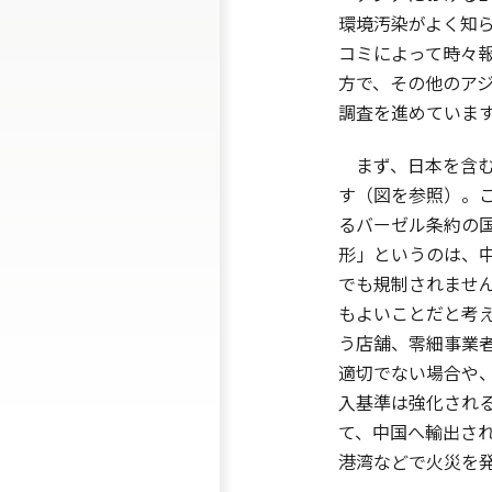
環境汚染がよく知ら
コミによって時々
方で、その他のア
調査を進めていま
まず、日本を含む
す（図を参照）。
るバーゼル条約の
形」というのは、
でも規制されませ
もよいことだと考
う店舗、零細事業
適切でない場合や
入基準は強化され
て、中国へ輸出さ
港湾などで火災を