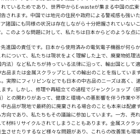
れているためであり、世界中からE-wasteが集まる中国の広
報告されます。中国では地元の住民や政府による警戒感も強い
ジア諸国にも同様の状況は存在しながら十分把握されていない
す。このような問題に対して、私たちは日本からどのような点
先進国の責任です。日本から使用済みの電気電子機器が何らか
これについて、私たちは現状をよく理解した上で、廃棄物処理
国内法）など私たちが持っている法律に沿って、輸出国として
中古品または金属スクラップとしての輸出のことを指していま
ん。実際にフィリピンなどでも日本の中古品のニーズは高く、
えます。しかし、修理や再組立ての過程でジャンクショップ（
者）との関わりがあって、健康と環境への悪影響を伴う作業や
、中古品が現地で最終的に廃棄される場合のことも本来は配慮
る方向であり、私たちもその議論に参加しています。一方、売
れて材料リサイクルされてしまうこともあります。金属スクラ
発生させたりするなど様々な問題があり、これらの改善策も環