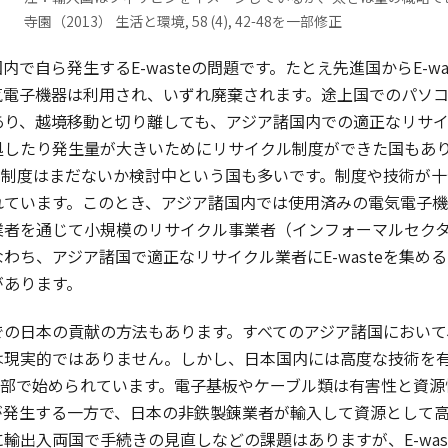
寺園（2013） 生活と環境, 58 (4), 42-48を一部修正
で自ら発生するE-wasteの問題です。たとえ先進国からE-w
電子機器は利用され、いずれ廃棄されます。途上国でのパソコン
あり、越境移動と切り離しても、アジア諸国内での適正なリサ
処したり発生量が大きいためにリサイクル制度ができた国もあり
クル制度はまだないか検討中という国も多いです。制度や技術が
れています。このとき、アジア諸国内では使用済みの電気電子
業者を通じて小規模のリサイクル事業者（インフォーマルセク
わち、アジア諸国で適正なリサイクル業者にE-wasteを集
があります。
日本の貢献の方法もあります。すべてのアジア諸国において、適
は現実的ではありません。しかし、日本国内には高度な技術を
入は一部で始められています。電子基板やケーブル類は有害性と
が発生する一方で、日本の非鉄製錬業者が輸入して資源として
輸出入両国で手続きの見直しなどの課題はありますが、E-wa