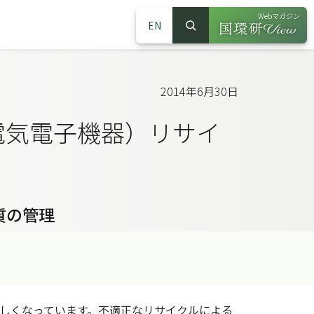
Webマガジン
EN
検索
（別ウインドウで
サイト内検索
2014年6月30日
廃電気電子機器）リサイ
質の管理
久しくなっています。不適正なリサイクルによる