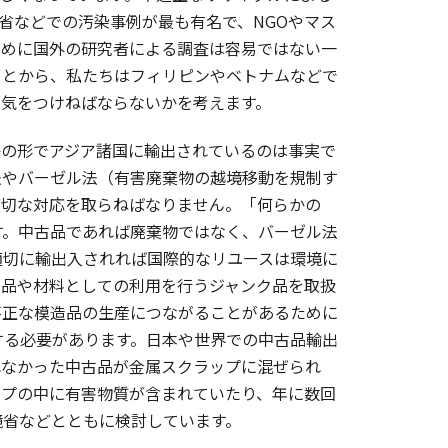
東省などでの汚染事例が最も有名で、NGOやマス
ために国外の研究者による調査は容易ではない一
ことから、私たちはフィリピンやベトナムなどで
に気をつけねばならないかを考えます。
の形でアジア諸国に輸出されているのは事実で
法やバーゼル法（有害廃棄物の越境移動を規制す
適切な対応を取らねばなりません。「何らかの
す。中古品であれば廃棄物ではなく、バーゼル法
適切に輸出入されれば国際的なリユースは環境に
部品や材料としての利用を行うジャンク品を取扱
不正な模造品の生産につながることがあるために
する必要があります。日本や世界での中古品輸出
れなかった中古品が金属スクラップに混ぜられ
ップの中に有害物質が含まれていたり、年に数回
境省などとともに検討しています。