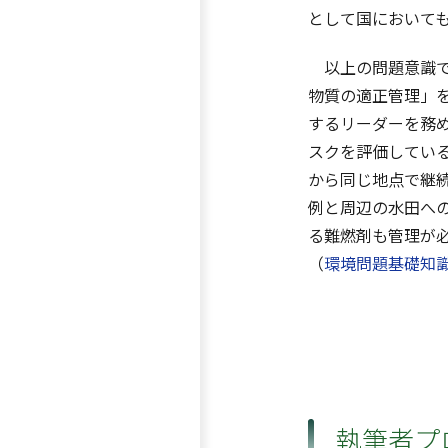
として国において
以上の問題意識で
物質の適正管理」
するリーダーを務め
スクを評価してい
から同じ地点で継
例と周辺の水田へ
る難燃剤も管理が
（
環境問題基礎知
執筆者プ