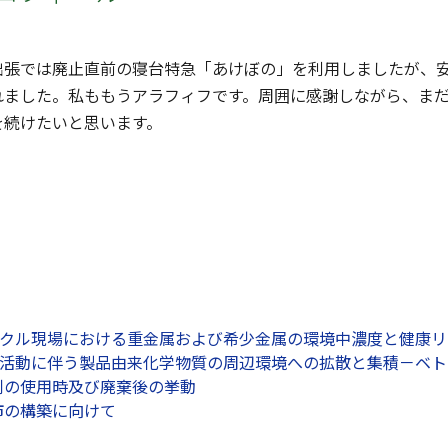
張では廃止直前の寝台特急「あけぼの」を利用しましたが、安
れました。私ももうアラフィフです。周囲に感謝しながら、ま
を続けたいと思います。
リサイクル現場における重金属および希少金属の環境中濃度と健康
イクル活動に伴う製品由来化学物質の周辺環境への拡散と集積－ベ
剤の使用時及び廃棄後の挙動
市の構築に向けて