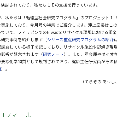
も検討されており、私たちもその支援を行っています。
、私たちは「循環型社会研究プログラム」のプロジェクト１「
を実施しており、今月号の特集でご紹介します。滝上室長はこ
ていて、フィリピンでのE-wasteリサイクル現場における
る研究事例を紹介します（
シリーズ重点研究プログラムの紹介
続調査している様子を記しており、リサイクル施設や野焼き現
の影響が懸念されます（
研究ノート
）。また、重金属やダイオ
必要な化学物質として規制されており、梶原主任研究員がその
識
）。
（てらぞの あつし
ロフィール