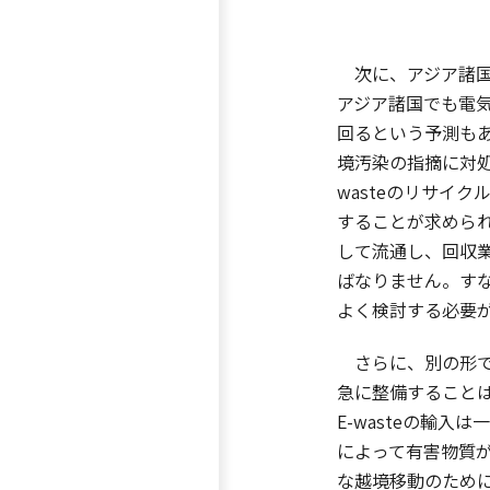
次に、アジア諸国内
アジア諸国でも電気
回るという予測も
境汚染の指摘に対
wasteのリサイ
することが求めら
して流通し、回収
ばなりません。すな
よく検討する必要
さらに、別の形での
急に整備すること
E-wasteの輸
によって有害物質
な越境移動のために