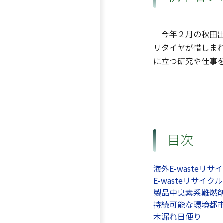
今年２月の秋田出
リタイヤが惜しま
に立つ研究や仕事
目次
海外E-waste
E-wasteリサ
製品中臭素系難燃
持続可能な環境都
木漏れ日便り