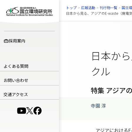
トップ
>
広報活動
>
刊行物一覧
>
国立
日本から見る、アジアのE-waste（廃電
採用案内
日本から
よくある質問
クル
お問い合わせ
特集 アジア
交通アクセス
寺園 淳
（別ウインドウで開きます）
（別ウインドウで開きます）
（別ウインドウで開きます）
アジアにおけるE-