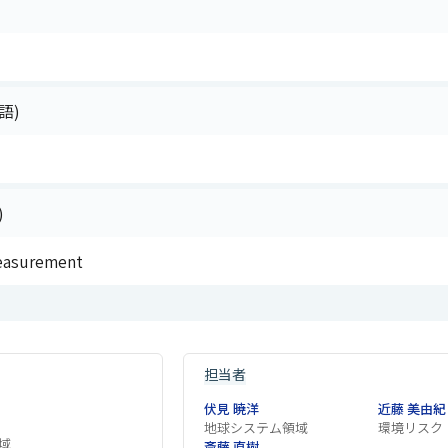
語)
)
easurement
担当者
伏見 暁洋
近藤 美由紀
地球システム領域
環境リスク
域
斎藤 直樹