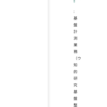
:
基
盤
計
測
業
務
（ウ
知
的
研
究
基
盤
整