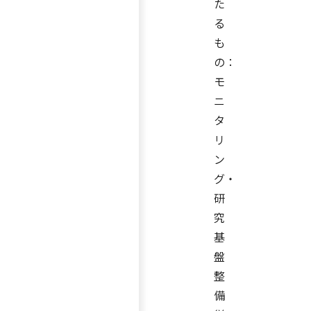
た
る
も
の：
モ
ニ
タ
リ
ン
グ・
研
究
基
盤
整
備