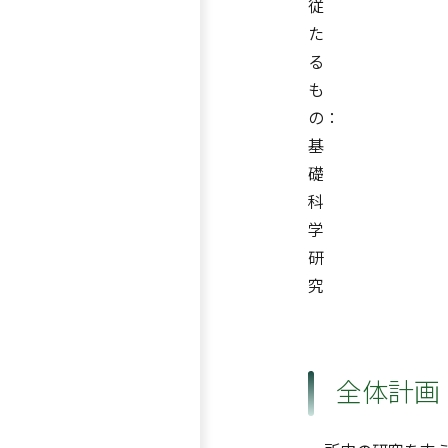
従
た
る
も
の：
基
礎
科
学
研
究
全体計画