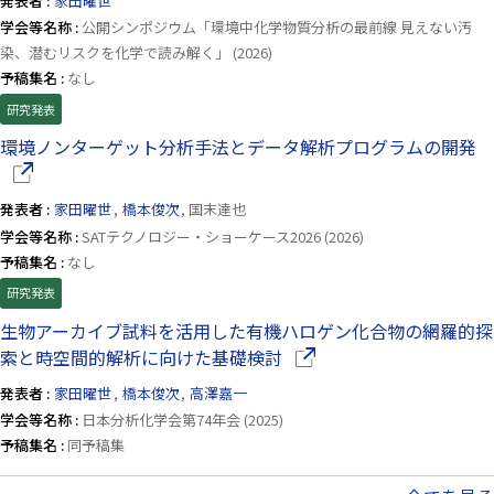
発表者 :
家田曜世
学会等名称 :
公開シンポジウム「環境中化学物質分析の最前線 見えない汚
染、潜むリスクを化学で読み解く」 (2026)
予稿集名 :
なし
研究発表
（
環境ノンターゲット分析手法とデータ解析プログラムの開発
発表者 :
家田曜世
,
橋本俊次
, 国末達也
学会等名称 :
SATテクノロジー・ショーケース2026 (2026)
予稿集名 :
なし
研究発表
生物アーカイブ試料を活用した有機ハロゲン化合物の網羅的探
（別ウインドウで開きます
索と時空間的解析に向けた基礎検討
発表者 :
家田曜世
,
橋本俊次
,
高澤嘉一
学会等名称 :
日本分析化学会第74年会 (2025)
予稿集名 :
同予稿集