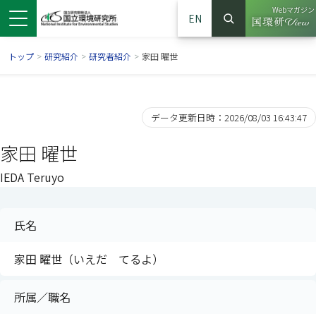
Webマガジン
EN
検索
（別ウイン
サイト内検索
トップ
>
研究紹介
>
研究者紹介
>
家田 曜世
データ更新日時：2026/08/03 16:43:47
家田 曜世
IEDA Teruyo
氏名
ンドウで開きます）
ウインドウで開きます）
別ウインドウで開きます）
家田 曜世（いえだ てるよ）
所属／職名