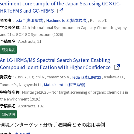
sediment core sample of the Japan Sea using GC×GC-
（別ウインドウで開きます）
HRToFMS and GC-HRMS
発表者 :
Ieda T.(家田曜世)
,
Hashimoto S.(橋本俊次)
, Kunisue T.
学会等名称 :
44th International Symposium on Capillary Chromatography
and 21st GC×GC Symposium (2026)
予稿集名 :
Abstracts, 21
研究発表
An LC-HRMS/MS Spectral Search System Enabling
（別ウイ
Compound Identification with Higher Confidence
発表者 :
Zushi Y., Eguchi A., Yamamoto A.,
Ieda T.(家田曜世)
, Asakawa D.,
Tanoue R., Nagayoshi H.,
Matsukami H.(松神秀徳)
学会等名称 :
Nontarget2026 - Nontarget screening of organic chemicals in
the environment (2026)
予稿集名 :
Abstracts, 102
研究講演
環境ノンターゲット分析手法開発とその応用事例