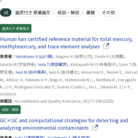
all
査読付き 原著論文
総説・解説
書籍
その他
査読付き 原著論文
Human hair certified reference material for total mercury,
（別ウインドウ
methylmercury, and trace element analyses
発表者 :
Yamakawa A.(山川茜)
, Nagano K.(永野公代), Onishi K.(大西薫),
Ukachi M.(宇加地幸),
Ieda T.(家田曜世)
, Kobayashi M.(小林美哉子), Sano T.(佐
野友春),
Iwai M.(岩井美幸)
, Iwai K.(岩井健太), Amouroux D., Tessier E., Horvat
M., Alilovic A., Klemencic P., Begu E., Hudobivnik M.J., Matthew R., Haraguchi
K., Li P., Rodriguez-Gonzalez P., Suarez-Criado L., Hu L., Takeda N., Li Y.-F.,
Uchida K.
掲載誌 :
Accreditation and Quality Assurance, 30:277-290 (2025)
総説・解説
GC×GC and computational strategies for detecting and
（別ウインドウで開き
analyzing environmental contaminants
発表者 :
Ieda T.(家田曜世)
,
Hashimoto S.(橋本俊次)