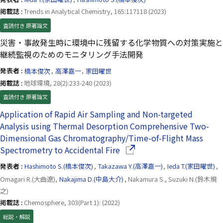
掲載誌 :
Trends in Analytical Chemistry, 165:117118 (2023)
査読付き 原著論文
災害・事故発生時に環境中に残留する化学物質への対策実施と
継続監視のためのモニタリング手法開発
発表者 :
橋本俊次
,
高澤嘉一
,
家田曜世
掲載誌 :
地球環境, 28(2):233-240 (2023)
査読付き 原著論文
Application of Rapid Air Sampling and Non-targeted
Analysis using Thermal Desorption Comprehensive Two-
Dimensional Gas Chromatography/Time-of-Flight Mass
（別ウインドウで開きます）
Spectrometry to Accidental Fire
発表者 :
Hashimoto S.(橋本俊次)
,
Takazawa Y.(高澤嘉一)
,
Ieda T.(家田曜世)
,
Omagari R.(大曲遼),
Nakajima D.(中島大介)
, Nakamura S., Suzuki N.(鈴木規
之)
掲載誌 :
Chemosphere, 303(Part 1): (2022)
総説・解説