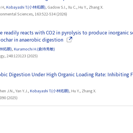
u H,
Kobayashi T.(小林拓朗)
, Gadow S.I., Xu C., Hu Y., Zhang X.
ronmental Sciences, 163:522-534 (2026)
e readily reacts with CO2 in pyrolysis to produce inorganic s
（別ウインドウで開きます）
ochar in anaerobic digestion
(小林拓朗)
,
Kuramochi H.(倉持秀敏)
gy, 248:123123 (2025)
ic Digestion Under High Organic Loading Rate: Inhibiting F
ンドウで開きます）
hen J.N., Yan Y.J.,
Kobayashi T.(小林拓朗)
, Hu Y., Zhang X.
090 (2025)