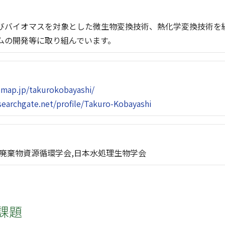
びバイオマスを対象とした微生物変換技術、熱化学変換技術を
ムの開発等に取り組んでいます。
hmap.jp/takurokobayashi/
earchgate.net/profile/Takuro-Kobayashi
,廃棄物資源循環学会,日本水処理生物学会
課題