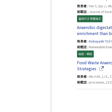
発表者 :
Yan Y, Qiu J., W
掲載誌 :
Journal of Envi
査読付き 原著論文
Anaerobic digestat
enrichment than bi
発表者 :
Kobayashi T.
掲載誌 :
Renewable Ener
総説・解説
Food Waste Anaerob
（別ウイ
Strategies
発表者 :
Wu H.M., Li X., C
掲載誌 :
processes, 13:2