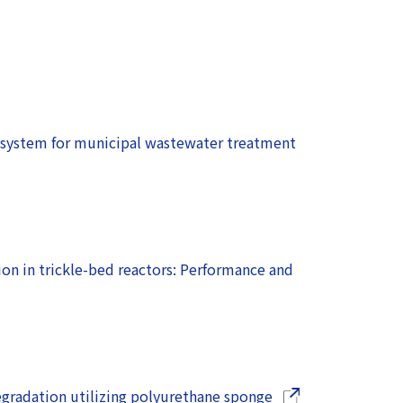
O) system for municipal wastewater treatment
ンドウで開きます）
on in trickle-bed reactors: Performance and
（別ウインドウで開
egradation utilizing polyurethane sponge