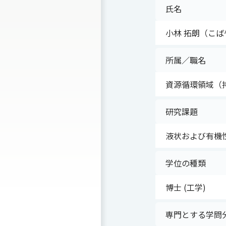
氏名
小林 拓朗（こば
所属／職名
資源循環領域（
研究課題
液状および有機
学位の種類
博士 (工学)
専門とする学問