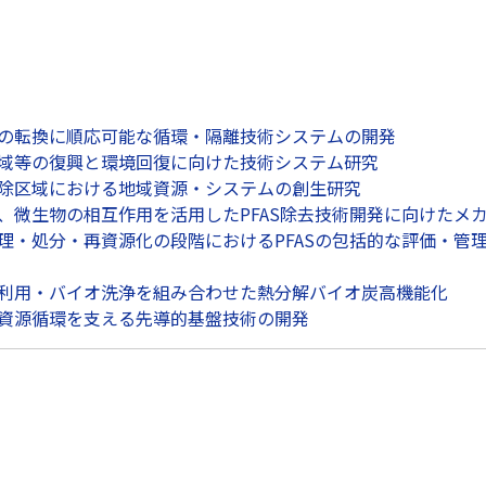
質フローの転換に順応可能な循環・隔離技術システムの開発
帰還地域等の復興と環境回復に向けた技術システム研究
指示解除区域における地域資源・システムの創生研究
、植物、微生物の相互作用を活用したPFAS除去技術開発に向けたメ
棄物の処理・処分・再資源化の段階におけるPFASの包括的な評価
質燃焼灰利用・バイオ洗浄を組み合わせた熱分解バイオ炭高機能化
可能な資源循環を支える先導的基盤技術の開発