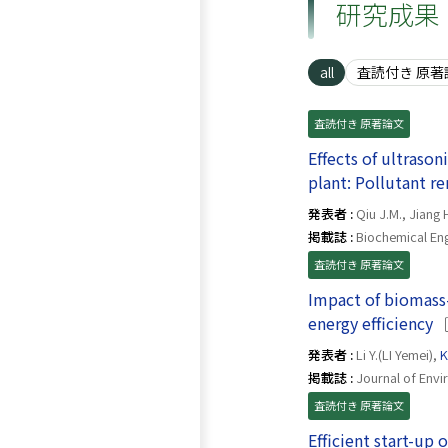
研究成果
all
査読付き 原著
査読付き 原著論文
Effects of ultraso
plant: Pollutant 
発表者 :
Qiu J.M., Jiang H.
掲載誌 :
Biochemical Eng
査読付き 原著論文
Impact of biomass-
（
energy efficiency
発表者 :
Li Y.(LI Yemei),
K
掲載誌 :
Journal of Env
査読付き 原著論文
Efficient start-up