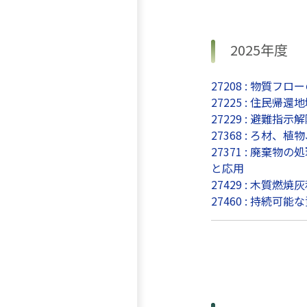
2025年度
27208 : 物
27225 : 住民
27229 : 避難
27368 : ろ材
27371 : 廃
と応用
27429 : 木
27460 : 持続