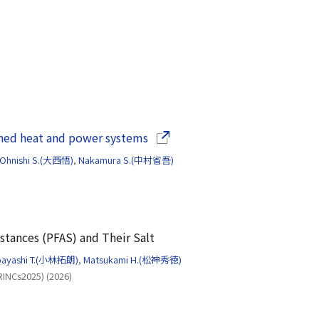
（別ウインドウで開きます）
ined heat and power systems
Ohnishi S.(大西悟)
,
Nakamura S.(中村省吾)
stances (PFAS) and Their Salt
ayashi T.(小林拓朗)
,
Matsukami H.(松神秀徳)
RINCs2025) (2026)