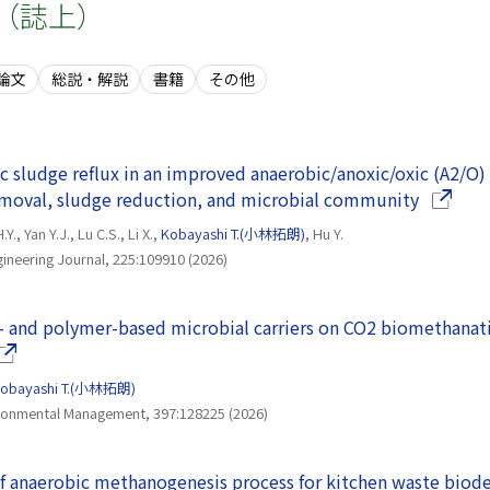
（誌上）
論文
総説・解説
書籍
その他
nic sludge reflux in an improved anaerobic/anoxic/oxic (A2/
（別ウイ
removal, sludge reduction, and microbial community
Y., Yan Y.J., Lu C.S., Li X.,
Kobayashi T.(小林拓朗)
, Hu Y.
ineering Journal, 225:109910 (2026)
 and polymer-based microbial carriers on CO2 biomethanati
別ウインドウで開きます）
obayashi T.(小林拓朗)
ironmental Management, 397:128225 (2026)
 of anaerobic methanogenesis process for kitchen waste biod