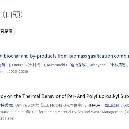
（口頭）
研究講演
 of biochar and by-products from biomass gasification comb
井土賢二)
, Omura S.(大村成二),
Kuramochi H.(倉持秀敏)
,
Kobayashi T.(小林拓朗)
,
mmit 2026 (2026)
y on the Thermal Behavior of Per- And Polyfluoroalkyl Sub
(倉持秀敏)
, Omura S.(大村成二), Motoki T.(元木俊幸),
SHIMADA T.(島田雄嗣)
,
Kob
ernational Scientific Conference on Material Cycles and Waste Management (3
 307-308