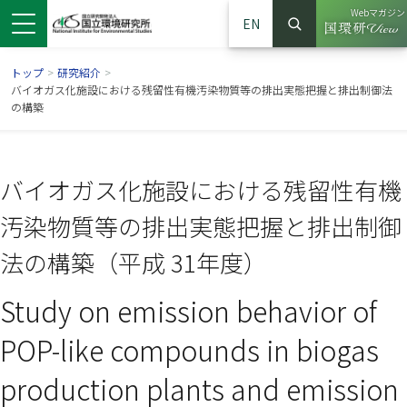
Webマガジン
EN
検索
（別ウイン
サイト内検索
トップ
>
研究紹介
>
バイオガス化施設における残留性有機汚染物質等の排出実態把握と排出制御法
の構築
バイオガス化施設における残留性有機
汚染物質等の排出実態把握と排出制御
法の構築（平成 31年度）
Study on emission behavior of
ンドウで開きます）
ウインドウで開きます）
別ウインドウで開きます）
POP-like compounds in biogas
production plants and emission