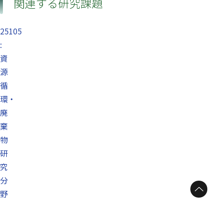
関連する研究課題
25105
:
資
源
循
環・
廃
棄
物
研
究
分
ページトップへ
野