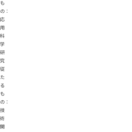
も
の：
応
用
科
学
研
究
従
た
る
も
の：
技
術
開