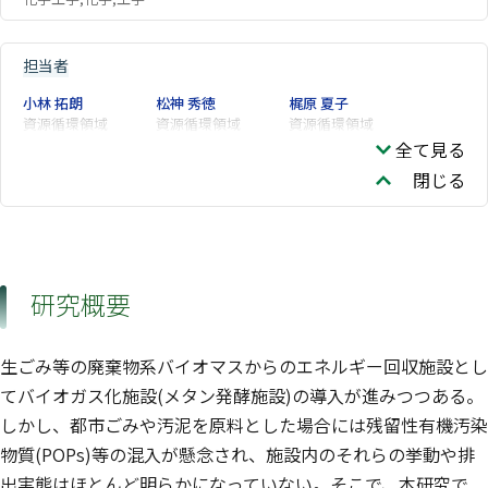
担当者
小林 拓朗
松神 秀徳
梶原 夏子
資源循環領域
資源循環領域
資源循環領域
全て見る
閉じる
研究概要
生ごみ等の廃棄物系バイオマスからのエネルギー回収施設とし
てバイオガス化施設(メタン発酵施設)の導入が進みつつある。
しかし、都市ごみや汚泥を原料とした場合には残留性有機汚染
物質(POPs)等の混入が懸念され、施設内のそれらの挙動や排
出実態はほとんど明らかになっていない。そこで、本研究で