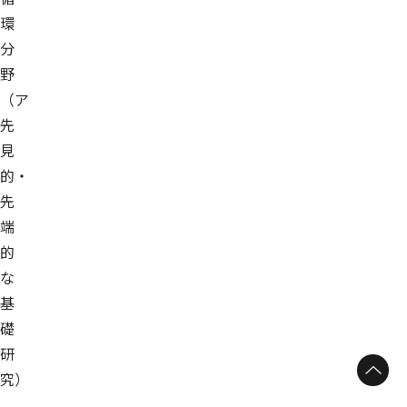
環
分
野
（ア
先
見
的・
先
端
的
な
基
礎
研
ページトップへ
究）