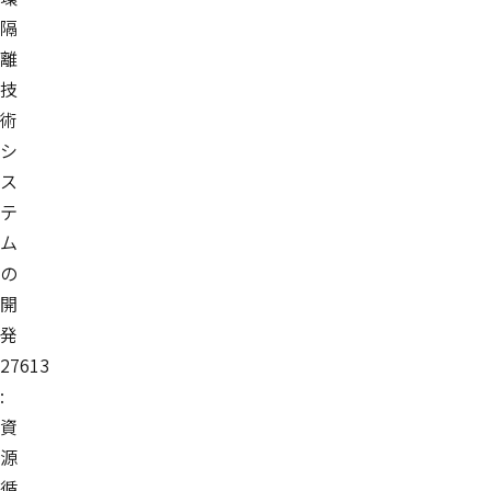
隔
離
技
術
シ
ス
テ
ム
の
開
発
27613
:
資
源
循