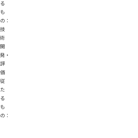
る
も
の：
技
術
開
発・
評
価
従
た
る
も
の：