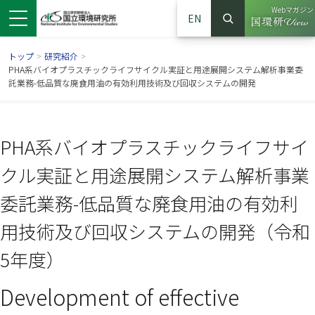
Webマガジン
EN
検索
（別ウイン
サイト内検索
トップ
>
研究紹介
>
PHA系バイオプラスチックライフサイクル実証と用途展開システム解析事業委
託業務-低品質な廃食用油の有効利用技術及び回収システムの開発
PHA系バイオプラスチックライフサイ
クル実証と用途展開システム解析事業
委託業務-低品質な廃食用油の有効利
用技術及び回収システムの開発（令和
ンドウで開きます）
ウインドウで開きます）
別ウインドウで開きます）
5年度）
Development of effective