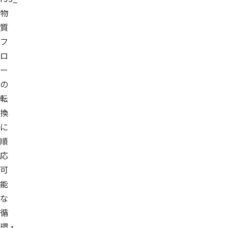
物
質
フ
ロ
ー
の
転
換
に
順
応
可
能
な
循
環・