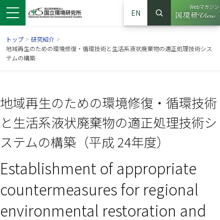
Webマガジン
EN
検索
（別ウイン
サイト内検索
トップ
>
研究紹介
>
地域再生のための環境修復・循環技術と生活系液状廃棄物の適正処理技術シス
テムの構築
地域再生のための環境修復・循環技術
と生活系液状廃棄物の適正処理技術シ
ステムの構築（平成 24年度）
Establishment of appropriate
ンドウで開きます）
ウインドウで開きます）
別ウインドウで開きます）
countermeasures for regional
environmental restoration and