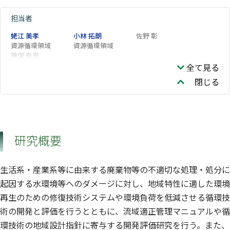
担当者
蛯江 美孝
小林 拓朗
佐野 彰
資源循環領域
資源循環領域
神保 有亮
全て見る
閉じる
研究概要
生活系・産業系等に由来する廃棄物等の不適切な処理・処分に
起因する水環境等へのダメージに対し、地域特性に適した環境
再生のための修復技術システムや環境負荷を低減させる循環技
術の開発と評価を行うとともに、流域適正管理マニュアルや循
環技術の地域設計指針に寄与する開発評価研究を行う。また、