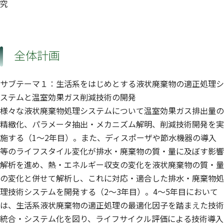
究
全体計画
サブテーマ１：生活系をはじめとする液状廃棄物の適正処理シ
ステムと温室効果ガス削減技術の開発
様々な液状廃棄物処理システムについて温室効果ガス排出量の
精緻化、パラメータ抽出・メカニズム解明、削減技術開発を実
施する（1〜2年目）。また、ディスポーザや節水機器の導入
等のライフスタイル変化が排水・廃棄物の質・量に及ぼす影響
解析を進め、熱・エネルギー収支の変化を液状廃棄物の質・量
の変化と併せて解析し、これに対応・適合した排水・廃棄物処
理技術システムを開発する（2〜3年目）。4〜5年目において
は、生活系液状廃棄物の適正処理の最適化因子を踏まえた技術
統合・システム化を図り、ライフサイクル評価による技術導入