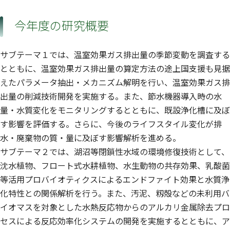
今年度の研究概要
サブテーマ１では、温室効果ガス排出量の季節変動を調査する
とともに、温室効果ガス排出量の算定方法の途上国支援も見据
えたパラメータ抽出・メカニズム解明を行い、温室効果ガス排
出量の削減技術開発を実施する。また、節水機器導入時の水
量・水質変化をモニタリングするとともに、既設浄化槽に及ぼ
す影響を評価する。さらに、今後のライフスタイル変化が排
水・廃棄物の質・量に及ぼす影響解析を進める。
サブテーマ２では、湖沼等閉鎖性水域の環境修復技術として、
沈水植物、フロート式水耕植物、水生動物の共存効果、乳酸菌
等活用プロバイオティクスによるエンドファイト効果と水質浄
化特性との関係解析を行う。また、汚泥、籾殻などの未利用バ
イオマスを対象とした水熱反応物からのアルカリ金属除去プロ
セスによる反応効率化システムの開発を実施するとともに、ア