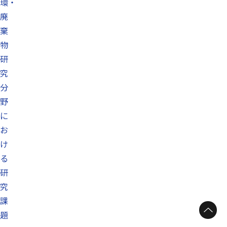
環・
廃
棄
物
研
究
分
野
に
お
け
る
研
究
課
題