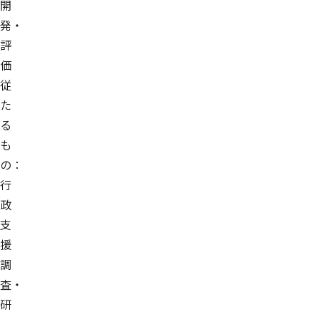
開
発・
評
価
従
た
る
も
の：
行
政
支
援
調
査・
研