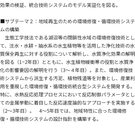
効果の検証、統合技術システムのモデル実証化を図る。
■サブテーマ２：地域再生のための環境修復・循環技術システ
ムの構築
生態工学技法である湖沼等の閉鎖性水域の環境修復技術とし
て、沈水・水耕・抽水系の水生植物等を活用した浄化技術の水
質保全再生に対する役割について解析し、水質浄化効果の解明
を図る（1~2年目）とともに、水生植物緩衝帯の役割と水質浄
化の影響要因の解明を行う（3〜４年目）。また、環境修復技
術システムから派生する汚泥、植物残渣等を対象とし、産業利
用を重視した環境修復・循環技術統合型システムを開発する。
特に、水熱反応処理プロセスにおいて反応制御パラメータとし
ての金属挙動に着目した反応速度論的なアプローチを実施する
（2〜3年目）。 4〜5年目では、地域特性に合った環境修
復・循環技術システムの設計指針を構築する。