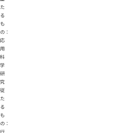
た
る
も
の：
応
用
科
学
研
究
従
た
る
も
の：
行