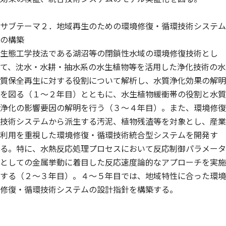
サブテーマ２．地域再生のための環境修復・循環技術システム
の構築
生態工学技法である湖沼等の閉鎖性水域の環境修復技術とし
て、沈水・水耕・抽水系の水生植物等を活用した浄化技術の水
質保全再生に対する役割について解析し、水質浄化効果の解明
を図る（１〜２年目）とともに、水生植物緩衝帯の役割と水質
浄化の影響要因の解明を行う（３〜４年目）。また、環境修復
技術システムから派生する汚泥、植物残渣等を対象とし、産業
利用を重視した環境修復・循環技術統合型システムを開発す
る。特に、水熱反応処理プロセスにおいて反応制御パラメータ
としての金属挙動に着目した反応速度論的なアプローチを実施
する（２〜３年目）。４〜５年目では、地域特性に合った環境
修復・循環技術システムの設計指針を構築する。