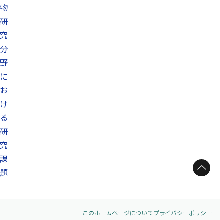
物
研
究
分
野
に
お
け
る
研
究
課
ページトップへ
題
このホームページについて
プライバシーポリシー