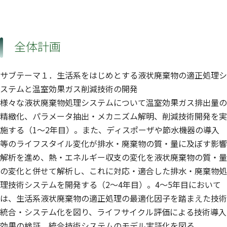
全体計画
サブテーマ１．生活系をはじめとする液状廃棄物の適正処理シ
ステムと温室効果ガス削減技術の開発
様々な液状廃棄物処理システムについて温室効果ガス排出量の
精緻化、パラメータ抽出・メカニズム解明、削減技術開発を実
施する（1〜2年目）。また、ディスポーザや節水機器の導入
等のライフスタイル変化が排水・廃棄物の質・量に及ぼす影響
解析を進め、熱・エネルギー収支の変化を液状廃棄物の質・量
の変化と併せて解析し、これに対応・適合した排水・廃棄物処
理技術システムを開発する（2〜4年目）。4〜5年目において
は、生活系液状廃棄物の適正処理の最適化因子を踏まえた技術
統合・システム化を図り、ライフサイクル評価による技術導入
効果の検証、統合技術システムのモデル実証化を図る。