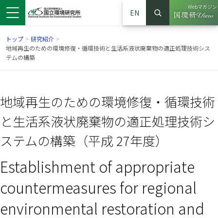
Webマガジン
EN
検索
（別ウイン
サイト内検索
トップ
>
研究紹介
>
地域再生のための環境修復・循環技術と生活系液状廃棄物の適正処理技術シス
テムの構築
地域再生のための環境修復・循環技術
と生活系液状廃棄物の適正処理技術シ
ステムの構築（平成 27年度）
Establishment of appropriate
ンドウで開きます）
ウインドウで開きます）
別ウインドウで開きます）
countermeasures for regional
environmental restoration and