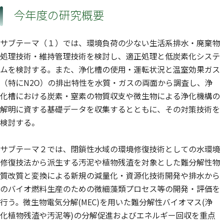
今年度の研究概要
サブテーマ（１）では、環境負荷の少ない生活系排水・廃棄物
処理技術・維持管理技術を検討し、適正処理と低炭素化システ
ムを検討する。また、浄化槽の使用・運転状況と温室効果ガス
（特にN2O）の排出特性を水質・ガスの両面から調査し、浄
化槽における炭素・窒素の物質収支や微生物による浄化機構の
解明に資する基礎データを収集するとともに、その対策技術を
検討する。
サブテーマ２では、閉鎖性水域の環境修復技術としての水環境
修復技法から派生する汚泥や植物残渣を対象とした難分解性物
質改質と変換による新規の減量化・資源化技術開発や排水から
のバイオ燃料生産のための微細藻類プロセス等の開発・評価を
行う。微生物電気分解(MEC)を用いた難分解性バイオマス(浄
化植物残渣や汚泥等)の分解促進およびエネルギー回収を重点