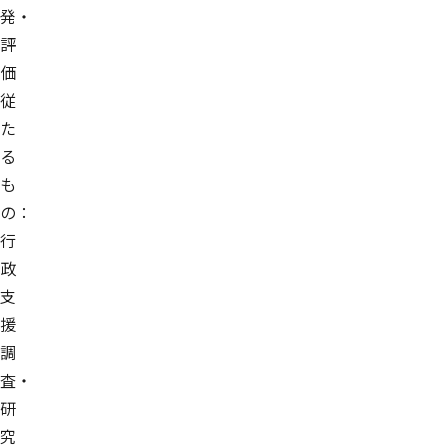
発・
評
価
従
た
る
も
の：
行
政
支
援
調
査・
研
究