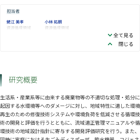
担当者
蛯江 美孝
小林 拓朗
資源循環領域
資源循環領域
全て見る
閉じる
研究概要
生活系・産業系等に由来する廃棄物等の不適切な処理・処分に
起因する水環境等へのダメージに対し、地域特性に適した環境
再生のための修復技術システムや環境負荷を低減させる循環技
術の開発と評価を行うとともに、流域適正管理マニュアルや循
環技術の地域設計指針に寄与する開発評価研究を行う。また、
同時に家庭における生ごみディスポーザ、節水機器、コジェネ