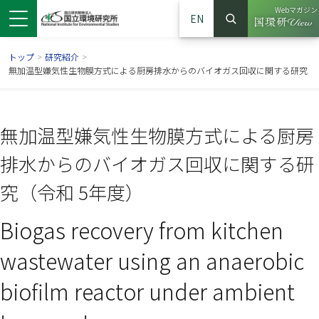
Webマガジン
EN
検索
（別ウイン
サイト内検索
トップ
>
研究紹介
>
無加温型嫌気性生物膜方式による厨房排水からのバイオガス回収に関する研究
無加温型嫌気性生物膜方式による厨房
排水からのバイオガス回収に関する研
究（令和 5年度）
Biogas recovery from kitchen
ンドウで開きます）
ウインドウで開きます）
別ウインドウで開きます）
wastewater using an anaerobic
biofilm reactor under ambient