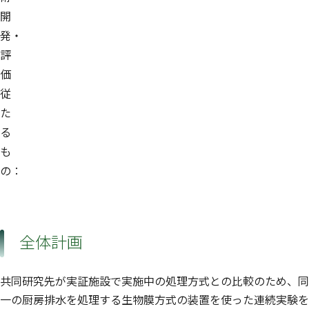
開
発・
評
価
従
た
る
も
の：
全体計画
共同研究先が実証施設で実施中の処理方式との比較のため、同
一の厨房排水を処理する生物膜方式の装置を使った連続実験を