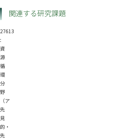
関連する研究課題
27613
:
資
源
循
環
分
野
（ア
先
見
的・
先