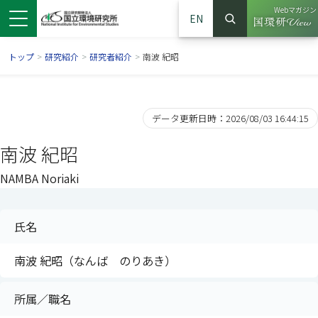
Webマガジン
EN
検索
（別ウイン
サイト内検索
トップ
>
研究紹介
>
研究者紹介
>
南波 紀昭
データ更新日時：2026/08/03 16:44:15
南波 紀昭
NAMBA Noriaki
氏名
ンドウで開きます）
ウインドウで開きます）
別ウインドウで開きます）
南波 紀昭（なんば のりあき）
所属／職名