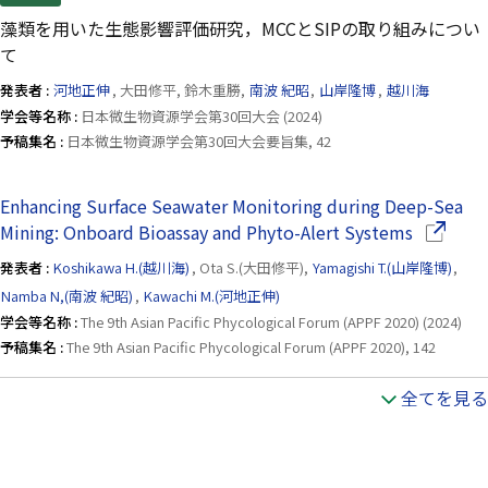
藻類を用いた生態影響評価研究，MCCとSIPの取り組みについ
て
発表者 :
河地正伸
, 大田修平, 鈴木重勝,
南波 紀昭
,
山岸隆博
,
越川海
学会等名称 :
日本微生物資源学会第30回大会 (2024)
予稿集名 :
日本微生物資源学会第30回大会要旨集, 42
Enhancing Surface Seawater Monitoring during Deep-Sea
（別ウイ
Mining: Onboard Bioassay and Phyto-Alert Systems
発表者 :
Koshikawa H.(越川海)
, Ota S.(大田修平),
Yamagishi T.(山岸隆博)
,
Namba N,(南波 紀昭)
,
Kawachi M.(河地正伸)
学会等名称 :
The 9th Asian Pacific Phycological Forum (APPF 2020) (2024)
予稿集名 :
The 9th Asian Pacific Phycological Forum (APPF 2020), 142
全てを見る