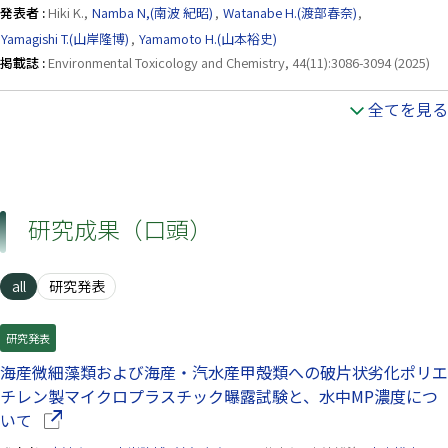
発表者 :
Hiki K.,
Namba N,(南波 紀昭)
,
Watanabe H.(渡部春奈)
,
Yamagishi T.(山岸隆博)
,
Yamamoto H.(山本裕史)
掲載誌 :
Environmental Toxicology and Chemistry, 44(11):3086-3094 (2025)
全てを見る
研究成果（口頭）
all
研究発表
研究発表
海産微細藻類および海産・汽水産甲殻類への破片状劣化ポリエ
チレン製マイクロプラスチック曝露試験と、水中MP濃度につ
（別ウインドウで開きます）
いて