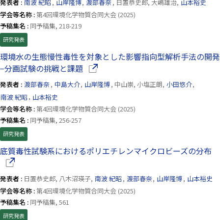
発表者 :
南波 紀昭
,
山岸隆博
,
渡部春奈
, 日置恭史郎, 大嶋雄治,
山本裕史
学会等名称 :
第4回環境化学物質合同大会 (2025)
予稿集名 :
同予稿集, 218-219
研究発表
環境水の生態慢性毒性を対象とした影響指向型解析手法の開発
（別ウインドウで開きます）
−分画試験の挑戦と課題
発表者 :
渡部春奈
,
中島大介
,
山岸隆博
, 中山崇, 小塩正朗,
小田悠介
,
南波 紀昭
,
山本裕史
学会等名称 :
第4回環境化学物質合同大会 (2025)
予稿集名 :
同予稿集, 256-257
研究発表
（
底質毒性試験系におけるポリエチレンマイクロビーズの分布
発表者 :
日置恭史郎, 八木沼瑛子,
南波 紀昭
,
渡部春奈
,
山岸隆博
,
山本裕史
学会等名称 :
第4回環境化学物質合同大会 (2025)
予稿集名 :
同予稿集, 561
研究発表