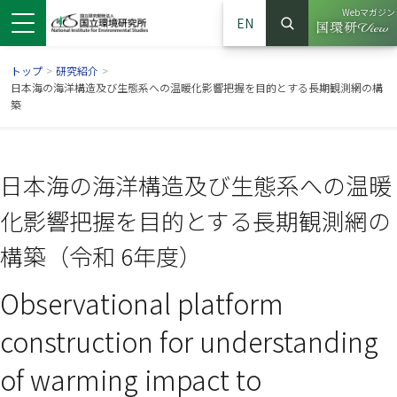
Webマガジン
EN
検索
（別ウイン
サイト内検索
トップ
>
研究紹介
>
日本海の海洋構造及び生態系への温暖化影響把握を目的とする長期観測網の構
築
日本海の海洋構造及び生態系への温暖
化影響把握を目的とする長期観測網の
構築（令和 6年度）
Observational platform
ンドウで開きます）
ウインドウで開きます）
別ウインドウで開きます）
construction for understanding
of warming impact to