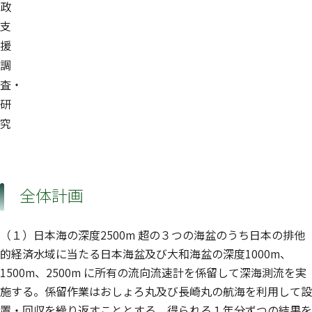
政
支
援
調
査・
研
究
全体計画
（１）日本海の深度2500m 超の３つの海盆のうち日本の排他
的経済水域に当たる日本海盆及び大和海盆の深度1000m、
1500m、2500m に所有の流向流速計を係留して深海測流を実
施する。係留作業はおしょろ丸及び長崎丸の航海を利用して設
置・回収を繰り返すこととする。得られる１年分ずつの結果を