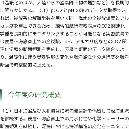
（温暖化のほか、大陸からの窒素降下物の増加など）を長期的
に明らかにする。（３）pCO2 とpH の精密データが取得でき
れば、炭酸系の解離常数を用いて同一海水の全炭酸濃度とアル
カリ度を算出できるため、練習船航行海域表層のCO2 関連化
学種を長期的にモニタリングすることが可能となる実習航海で
は表層〜海底直上での全炭酸、pH、アルカリ度などのCO2 関
連化学種の断面観測を実施し、表層と断面のデータ統合によ
り、温暖化に伴う炭素循環の変化や海洋酸性化の進行度を海洋
断面で時空間的に捉える。
今年度の研究概要
（１）日本海盆及び大和海盆に流向流速計を係留して深海測流
を継続する。表層〜海底直上での海水特性や化学トレーサーの
断面観測を継続し、深海における海洋構造の変化をモニタリン