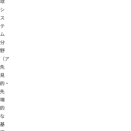
球
シ
ス
テ
ム
分
野
（ア
先
見
的・
先
端
的
な
基