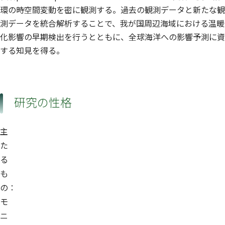
環の時空間変動を密に観測する。過去の観測データと新たな観
測データを統合解析することで、我が国周辺海域における温暖
化影響の早期検出を行うとともに、全球海洋への影響予測に資
する知見を得る。
研究の性格
主
た
る
も
の：
モ
ニ