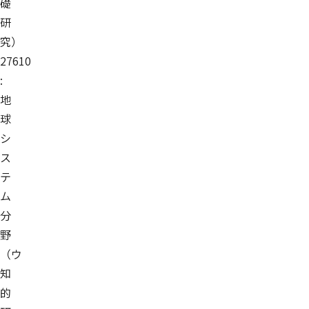
礎
研
究）
27610
:
地
球
シ
ス
テ
ム
分
野
（ウ
知
的