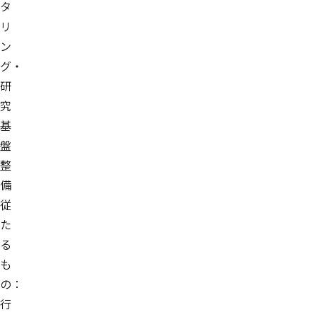
タ
リ
ン
グ・
研
究
基
盤
整
備
従
た
る
も
の：
行