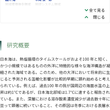
地域環境保全領域
地球システム領域
全て見る
閉じる
研究概要
日本海は、熱塩循環のタイムスケールがおよそ100 年と短く、
かつ小規模ではあるものの外洋に特徴的な様々な海洋構造が凝
縮された海域である。このため、他の大洋において将来的に生
じると予測される温暖化影響が比較的早期に顕れ始めると考え
られている。例えば、過去100 年の我が国周辺の海面水温の上
昇は約1℃であるが、日本海北部域は1.7℃に達すると報告され
ている。また、深層における溶存酸素濃度減少が過去数十年に
亘って顕著に続いていること、その原因は冬季における表層水