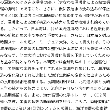
の深海への沈み込み規模の縮小（すなわち温暖化による熱塩循
環の抑制）であること、さらに、仮に表層水の沈み込みが停止
すると100 年以内に日本海底層が無酸素化する可能性があるな
ど、温暖化による海洋構造への甚大な影響が検知され始めてい
る。したがって、日本海は、我が国周辺海域における温暖化影
響の監視対象の中で極めて重要である。さらに、日本海を循環
時間スケールの短い「ミニチュア大洋」として捉えれば、その
海洋環境への影響の長期的な監視は日本海における影響把捉の
みならず、他の大洋における温暖化影響を予測していくための
有益な知見となりうる。本研究では全球海洋の中でも温暖化に
対して鋭敏な応答を示すとされる日本海を対象として、海洋構
造の変化及びそれに連動した海洋生態系の変化を検出するため
の長期観測網を構築する。長期観測網では、北海道大学と長崎
大学の練習船の協力により、流向流速計及び溶存酸素計を深海
に長期係留する。また、海水循環の化学トレーサー、CO2 関
連化学種，栄養塩類等の断面観測を行う。さらに、両練習船に
表層pCO2 及びpH 計測システムを常設し、海洋表層の炭素循