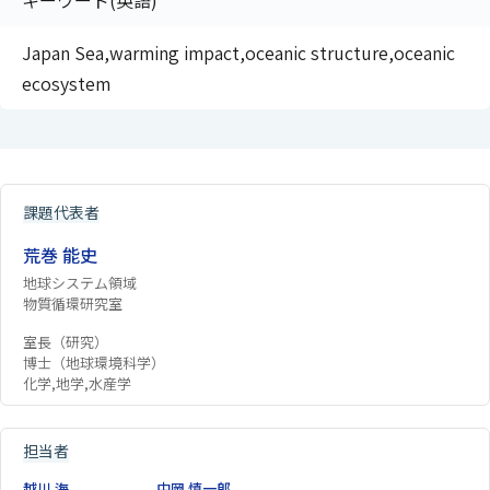
キーワード(英語)
Japan Sea,warming impact,oceanic structure,oceanic
ecosystem
課題代表者
荒巻 能史
地球システム領域
物質循環研究室
室長（研究）
博士（地球環境科学）
化学,地学,水産学
担当者
越川 海
中岡 慎一郎