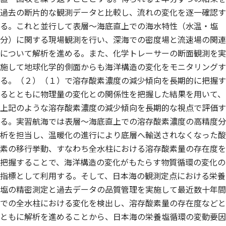
過去の断片的な観測データと比較し、流れの変化を逐一確認す
る。これと並行して表層〜海底直上での海水特性（水温・塩
分）に関する現場観測を行い、深海での密度場と流速場の関連
について解析を進める。また、化学トレーサーの断面観測を実
施して地球化学的側面からも海洋構造の変化をモニタリングす
る。（２）（１）で溶存酸素濃度の減少傾向を長期的に把握す
るとともに物理量の変化との関係性を把握した結果を用いて、
上記のような溶存酸素濃度の減少傾向を長期的な視点で評価す
る。実習航海では表層〜海底直上での溶存酸素濃度の高精度分
析を担当し、温暖化の進行により底層へ輸送されなくなった酸
素の移行挙動、すなわち全水柱における溶存酸素量の存在度を
把握することで、海洋構造の変化がもたらす物質循環の変化の
指標として利用する。そして、日本海の観測定点における栄養
塩の精密測定と過去データの品質管理を実施して最近数十年間
での全水柱における変化を検出し、溶存酸素量の存在度などと
ともに解析を進めることから、日本海の栄養塩循環の変動要因