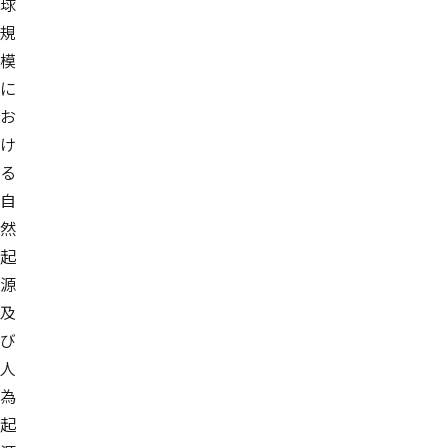
球
規
模
に
お
け
る
自
然
起
源
及
び
人
為
起