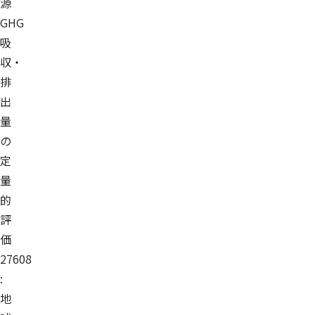
源
GHG
吸
収・
排
出
量
の
定
量
的
評
価
27608
:
地