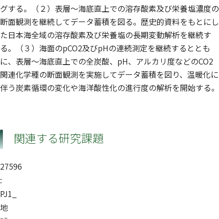
グする。（２）表層〜海底直上での溶存酸素及び栄養塩濃度の
断面観測を継続してデータ蓄積を図る。歴史的資料をもとにし
た日本海全域の溶存酸素及び栄養塩の長期変動解析を継続す
る。（３）海面のpCO2及びpHの連続測定を継続するととも
に、表層〜海底直上での全炭酸、pH、アルカリ度などのCO2
関連化学種の断面観測を実施してデータ蓄積を図り、温暖化に
伴う炭素循環の変化や海洋酸性化の進行度の解析を開始する。
関連する研究課題
27596
:
PJ1_
地