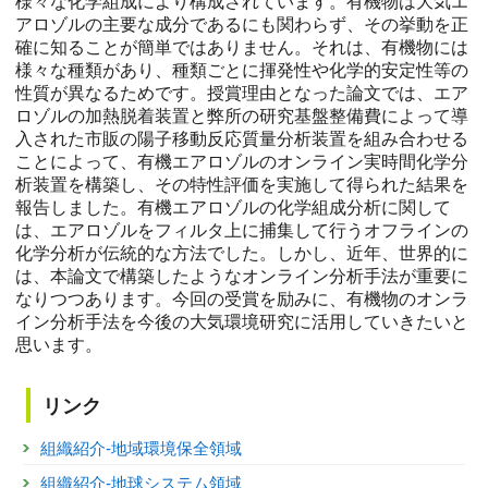
様々な化学組成により構成されています。有機物は大気エ
アロゾルの主要な成分であるにも関わらず、その挙動を正
確に知ることが簡単ではありません。それは、有機物には
様々な種類があり、種類ごとに揮発性や化学的安定性等の
性質が異なるためです。授賞理由となった論文では、エア
ロゾルの加熱脱着装置と弊所の研究基盤整備費によって導
入された市販の陽子移動反応質量分析装置を組み合わせる
ことによって、有機エアロゾルのオンライン実時間化学分
析装置を構築し、その特性評価を実施して得られた結果を
報告しました。有機エアロゾルの化学組成分析に関して
は、エアロゾルをフィルタ上に捕集して行うオフラインの
化学分析が伝統的な方法でした。しかし、近年、世界的に
は、本論文で構築したようなオンライン分析手法が重要に
なりつつあります。今回の受賞を励みに、有機物のオンラ
イン分析手法を今後の大気環境研究に活用していきたいと
思います。
リンク
組織紹介-地域環境保全領域
組織紹介-地球システム領域