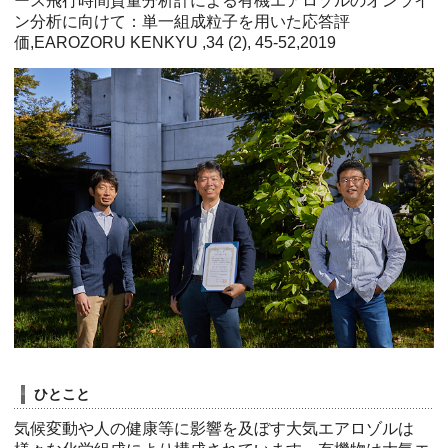
ース飛行時間質量分析計による有機エアロゾルのオンライ
ン分析に向けて：単一組成粒子を用いた応答評
価,EAROZORU KENKYU ,34 (2), 45-52,2019
ひとこと
気候変動や人の健康等に影響を及ぼす大気エアロゾルは