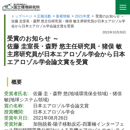
トップページ
>
広報活動
>
新着情報
>
2021年度
>
受賞のお知らせ ～
佐藤 圭室長・森野 悠主任研究員・猪俣 敏主席研究員が日本エアロゾル学
会から日本エアロゾル学会論文賞を受賞
2021年10月26日
受賞のお知らせ ～
佐藤 圭室長・森野 悠主任研究員・猪俣 敏
主席研究員が日本エアロゾル学会から日本
エアロゾル学会論文賞を受賞
概要
受賞者氏名:
佐藤 圭・森野 悠(地域環境保全領域)・猪俣
敏(地球システム領域)
賞の名称:
日本エアロゾル学会論文賞
授賞機関:
日本エアロゾル学会
受賞年月日:
2021年08月26日
受賞対象:
加熱脱着-陽子移動反応-四重極インターフェ