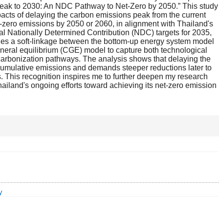
eak to 2030: An NDC Pathway to Net-Zero by 2050.” This study
cts of delaying the carbon emissions peak from the current
-zero emissions by 2050 or 2060, in alignment with Thailand's
l Nationally Determined Contribution (NDC) targets for 2035,
shes a soft-linkage between the bottom-up energy system model
eral equilibrium (CGE) model to capture both technological
rbonization pathways. The analysis shows that delaying the
cumulative emissions and demands steeper reductions later to
s. This recognition inspires me to further deepen my research
hailand's ongoing efforts toward achieving its net-zero emission
y