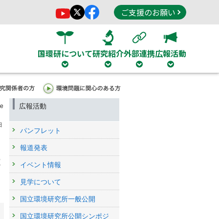
ご支援のお願い
国環研について
研究紹介
外部連携
広報活動
広報活動
ce
日
パンフレット
報道発表
t
イベント情報
見学について
国立環境研究所一般公開
国立環境研究所公開シンポジ