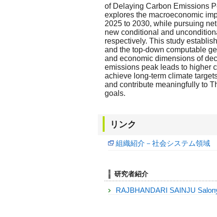
of Delaying Carbon Emissions P
explores the macroeconomic impa
2025 to 2030, while pursuing net
new conditional and unconditiona
respectively. This study establi
and the top-down computable gen
and economic dimensions of deca
emissions peak leads to higher 
achieve long-term climate target
and contribute meaningfully to T
goals.
リンク
組織紹介－社会システム領域
研究者紹介
RAJBHANDARI SAINJU Salon