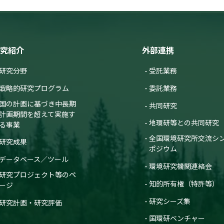
究紹介
外部連携
研究分野
受託業務
戦略的研究プログラム
委託業務
国の計画に基づき中長期
共同研究
計画期間を超えて実施す
地環研等との共同研究
る事業
全国環境研究所交流シ
研究成果
ポジウム
データベース／ツール
環境研究機関連絡会
研究プロジェクト等のペ
知的所有権（特許等）
ージ
研究シーズ集
研究計画・研究評価
国環研ベンチャー