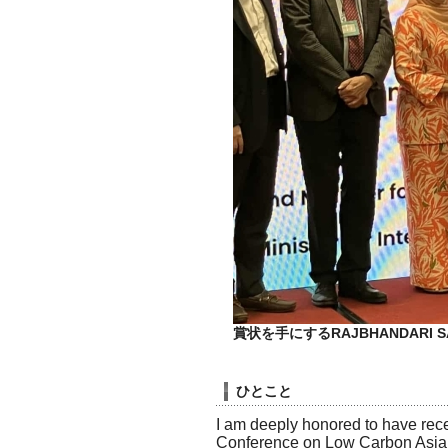
賞状を手にするRAJBHANDARI S
ひとこと
I am deeply honored to have rece
Conference on Low Carbon Asia f