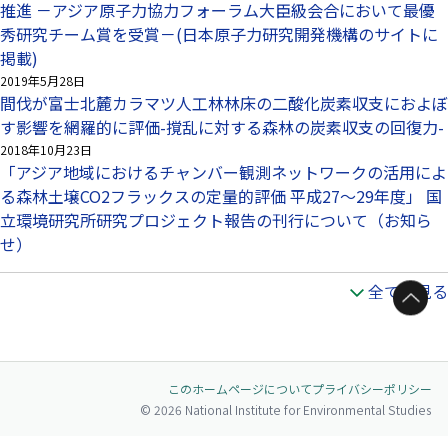
推進 －アジア原子力協力フォーラム大臣級会合において最優
秀研究チーム賞を受賞－(日本原子力研究開発機構のサイトに
掲載)
2019年5月28日
間伐が富士北麓カラマツ人工林林床の二酸化炭素収支におよぼ
す影響を網羅的に評価-撹乱に対する森林の炭素収支の回復力-
2018年10月23日
「アジア地域におけるチャンバー観測ネットワークの活用によ
る森林土壌CO2フラックスの定量的評価 平成27～29年度」 国
立環境研究所研究プロジェクト報告の刊行について（お知ら
せ）
全てを見る
ページトップへ
このホームページについて
プライバシーポリシー
© 2026 National Institute for Environmental Studies