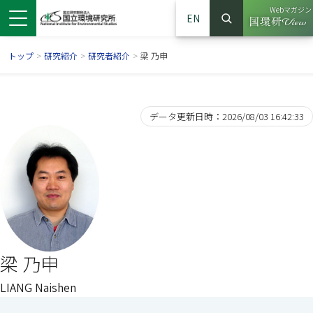
Webマガジン
EN
検索
（別ウイン
サイト内検索
トップ
>
研究紹介
>
研究者紹介
>
梁 乃申
データ更新日時：2026/08/03 16:42:33
ンドウで開きます）
ウインドウで開きます）
別ウインドウで開きます）
梁 乃申
LIANG Naishen