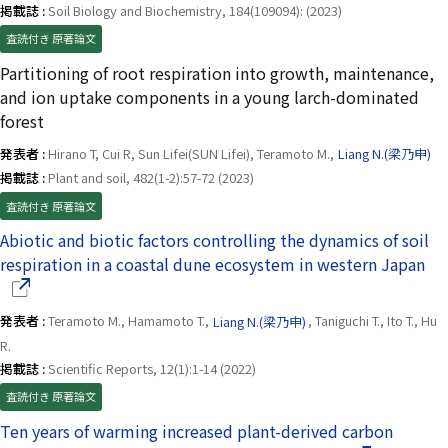
掲載誌 :
Soil Biology and Biochemistry, 184(109094): (2023)
査読付き 原著論文
Partitioning of root respiration into growth, maintenance,
and ion uptake components in a young larch-dominated
forest
発表者 :
Hirano T, Cui R, Sun Lifei(SUN Lifei), Teramoto M.,
Liang N.(梁乃申)
掲載誌 :
Plant and soil, 482(1-2):57-72 (2023)
査読付き 原著論文
Abiotic and biotic factors controlling the dynamics of soil
（
respiration in a coastal dune ecosystem in western Japan
発表者 :
Teramoto M., Hamamoto T.,
Liang N.(梁乃申)
, Taniguchi T., Ito T., Hu
R.
掲載誌 :
Scientific Reports, 12(1):1-14 (2022)
査読付き 原著論文
Ten years of warming increased plant-derived carbon