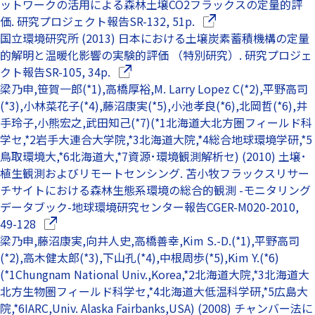
ットワークの活用による森林土壌CO2フラックスの定量的評
（別ウインドウで開き
価. 研究プロジェクト報告SR-132, 51p.
国立環境研究所 (2013) 日本における土壌炭素蓄積機構の定量
的解明と温暖化影響の実験的評価 （特別研究）. 研究プロジェ
（別ウインドウで開きます）
クト報告SR-105, 34p.
梁乃申,笹賀一郎(*1),高橋厚裕,M. Larry Lopez C(*2),平野高司
(*3),小林菜花子(*4),藤沼康実(*5),小池孝良(*6),北岡哲(*6),井
手玲子,小熊宏之,武田知己(*7)(*1北海道大北方圏フィールド科
学セ,*2岩手大連合大学院,*3北海道大院,*4総合地球環境学研,*5
鳥取環境大,*6北海道大,*7資源･環境観測解析セ) (2010) 土壌･
植生観測およびリモートセンシング. 苫小牧フラックスリサー
チサイトにおける森林生態系環境の総合的観測 -モニタリング
データブック-地球環境研究センター報告CGER-M020-2010,
（別ウインドウで開きます）
49-128
梁乃申,藤沼康実,向井人史,高橋善幸,Kim S.-D.(*1),平野高司
(*2),高木健太郎(*3),下山孔(*4),中根周歩(*5),Kim Y.(*6)
(*1Chungnam National Univ.,Korea,*2北海道大院,*3北海道大
北方生物圏フィールド科学セ,*4北海道大低温科学研,*5広島大
院,*6IARC,Univ. Alaska Fairbanks,USA) (2008) チャンバー法に