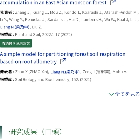
（別ウインド
accumulation in an East Asian monsoon forest
発表者 :
Zhang J., Kuang L., Mou Z., Kondo T., Koarashi J., Atarashi-Andoh M.,
Li Y., Wang Y., Penuelas J., Sardans J., Hui D., Lambers H., Wu W., Kaal J, Li J.,
Liang N.(梁乃申)
, Liu Z.
掲載誌 :
Plant and Soil, 2022:1-17 (2022)
査読付き 原著論文
A simple model for partitioning forest soil respiration
（別ウインドウで開きます）
based on root allometry
発表者 :
Zhao X.(ZHAO Xin),
Liang N.(梁乃申)
, Zeng J.(曾継業), Mohti A.
掲載誌 :
Soil Biology and Biochemistry, 152: (2021)
全てを見る
研究成果（口頭）