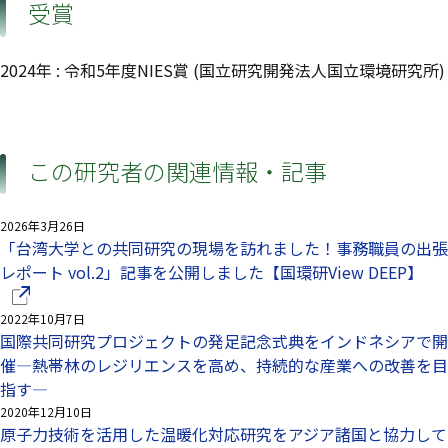
受賞
2024年 : 令和5年度NIES賞 (国立研究開発法人国立環境研究所)
この研究者の関連情報・記事
2026年3月26日
「台湾大学との共同研究の現場を訪れました！事務職員の出張
（
レポート vol.2」記事を公開しました【国環研View DEEP】
2022年10月7日
国際共同研究プロジェクトの発足記念式典をインドネシアで開
催—熱帯林のレジリエンスを高め、持続的な産業への改善を目
指す—
2020年12月10日
原子力技術を活用した温暖化対応研究をアジア諸国と協力して