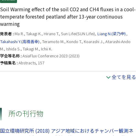
Soil Warming effect of the soil CO2 and CH4 fluxes in a cool-
temperate forested peatland after 13-year continuous
warming
発表者 :
Ma R., Takagi K., Hirano T., Sun Lifei(SUN Lifei),
Liang N.(梁乃申)
,
Takahashi Y.(高橋善幸)
, Teramoto M., Kondo T., Koarashi J., Atarashi-Ando
M., Ishida S., Takagi M., Ichii K.
学会等名称 :
AsiaFlux Conference 2023 (2023)
予稿集名 :
Abstracts, 157
全てを見る
所の刊行物
国立環境研究所 (2018) アジア地域におけるチャンバー観測ネ