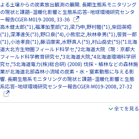
よる土壌からの炭素放出観測の展開. 長期生態系モニタリング
の現状と課題−温暖化影響と生態系応答−地球環境研究センタ
（別ウインドウで開きます）
ー報告CGER-M019-2008, 33-36
高木健太郎(*1),福澤加里部(*2),梁乃申,野村睦(*1),柴田英昭
(*1),深澤達矢(*3),野口泉(*4),小熊宏之,秋林幸男(*1),笹賀一郎
(*1),小池孝良(*1),藤沼康実,水野真人(*5),村山岳史(*5)(*1北海
道大北方生物圏フィールド科学セ,*2北海道大院（現：京都大
フィールド科学教育研究セ,*3北海道大院,*4北海道環境科学研
究セ,*5北海道電力(株)総合研) (2008) 伐採・植林などの森林施
業が北海道北部森林小流域の炭素・水・窒素動態に与える影
響. 長期生態系モニタリングの現状と課題−温暖化影響と生態
（
系応答−地球環境研究センター報告CGER-M019-2008, 27-32
全てを見る