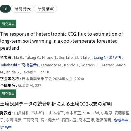
all
研究発表
研究講演
研究発表
The response of heterotrophic CO2 flux to estimation of
long-term soil warming in a cool-temperate foreseted
peatland
発表者 :
Ma R., Takagi K., Hirano T., Sun Lifei(SUN Lifei),
Liang N.(梁乃申)
,
Takahashi Y.(高橋善幸)
, Teramoto M., Kondo T., Koarashi J., Atarashi-Ando
M., Ishida S., Takagi M., Ichii K.
学会等名称 :
日本農業気象学会 2024年大会 (2024)
予稿集名 :
講演要旨, 227
研究発表
土壌観測データの統合解析による土壌CO2収支の解明
発表者 :
山貫緋称, 市井和仁, 山本雄平, 寺本宗正, SUN Lifei, 小嵐淳, 安藤麻里
子, 永野博彦, 平野高司, 高木健太郎, 石田祐宣, 高木正博, 近藤俊明,
高橋善幸
,
梁乃申