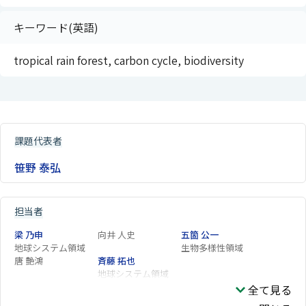
キーワード(英語)
tropical rain forest, carbon cycle, biodiversity
課題代表者
笹野 泰弘
担当者
梁 乃申
向井 人史
五箇 公一
地球システム領域
生物多様性領域
唐 艶鴻
斉藤 拓也
地球システム領域
全て見る