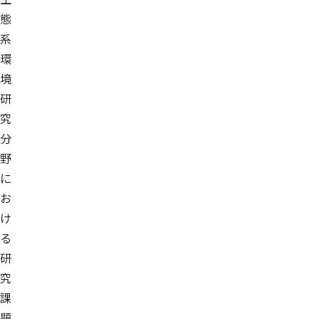
態
系
環
境
研
究
分
野
に
お
け
る
研
究
課
題