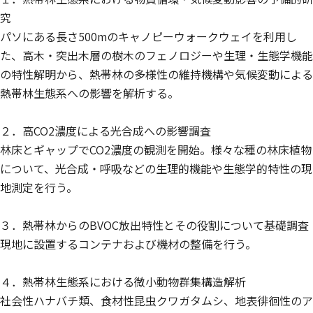
究
パソにある長さ500mのキャノピーウォークウェイを利用し
た、高木・突出木層の樹木のフェノロジーや生理・生態学機能
の特性解明から、熱帯林の多様性の維持機構や気候変動による
熱帯林生態系への影響を解析する。
２．高CO2濃度による光合成への影響調査
林床とギャップでCO2濃度の観測を開始。様々な種の林床植物
について、光合成・呼吸などの生理的機能や生態学的特性の現
地測定を行う。
３．熱帯林からのBVOC放出特性とその役割について基礎調査
現地に設置するコンテナおよび機材の整備を行う。
４．熱帯林生態系における微小動物群集構造解析
社会性ハナバチ類、食材性昆虫クワガタムシ、地表徘徊性のア