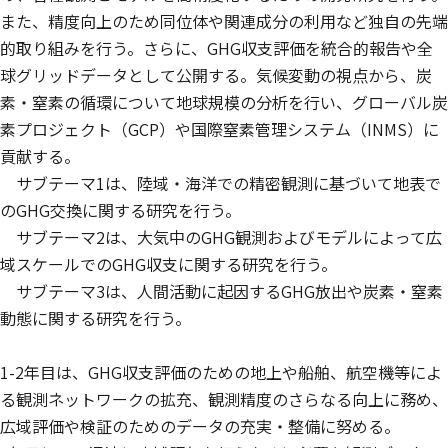
また、精度向上のため同位体や関連成分の利用など独自の先端
的取り組みを行う。さらに、GHG収支評価を統合的報告や全
球グリッドデータとして公開する。気候変動の視点から、炭
素・窒素の循環について地球規模の分析を行い、グローバル炭
素プロジェクト（GCP）や国際窒素管理システム（INMS）に
貢献する。
サブテーマ1は、陸域・海洋での精密観測に基づいて地表で
のGHG交換に関する研究を行う。
サブテーマ2は、大気中のGHG観測およびモデルによって広
域スケールでのGHG収支に関する研究を行う。
サブテーマ3は、人間活動に起因するGHG放出や炭素・窒素
動態に関する研究を行う。
1-2年目は、GHG収支評価のための地上や船舶、航空機等によ
る観測ネットワークの拡充、観測精度のさらなる向上に務め、
広域評価や検証のためのデータの充実・整備に努める。