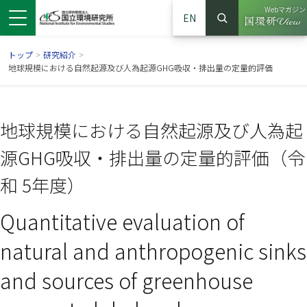
Webマガジン
EN
検索
（別ウイン
サイト内検索
トップ
>
研究紹介
>
地球規模における自然起源及び人為起源GHG吸収・排出量の定量的評価
地球規模における自然起源及び人為起
源GHG吸収・排出量の定量的評価（令
和 5年度）
Quantitative evaluation of
ンドウで開きます）
ウインドウで開きます）
別ウインドウで開きます）
natural and anthropogenic sinks
and sources of greenhouse