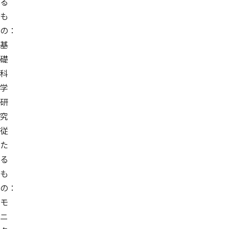
る
も
の：
基
礎
科
学
研
究
従
た
る
も
の：
モ
ニ