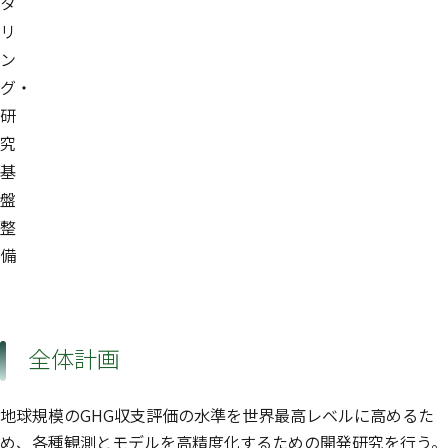
タ
リ
ン
グ・
研
究
基
盤
整
備
全体計画
地球規模のGHG収支評価の水準を世界最高レベルに高めるた
め、各種観測とモデルを高精度化するための開発研究を行う。