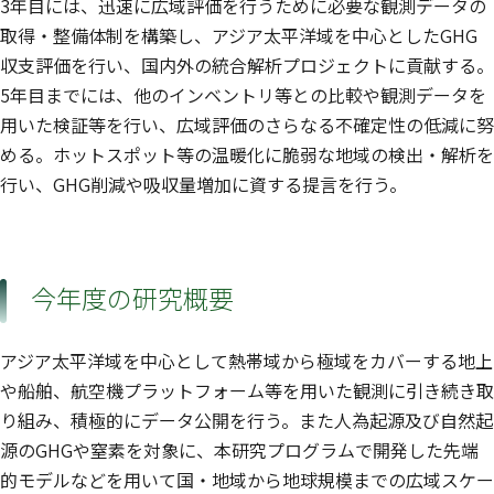
3年目には、迅速に広域評価を行うために必要な観測データの
取得・整備体制を構築し、アジア太平洋域を中心としたGHG
収支評価を行い、国内外の統合解析プロジェクトに貢献する。
5年目までには、他のインベントリ等との比較や観測データを
用いた検証等を行い、広域評価のさらなる不確定性の低減に努
める。ホットスポット等の温暖化に脆弱な地域の検出・解析を
行い、GHG削減や吸収量増加に資する提言を行う。
今年度の研究概要
アジア太平洋域を中心として熱帯域から極域をカバーする地上
や船舶、航空機プラットフォーム等を用いた観測に引き続き取
り組み、積極的にデータ公開を行う。また人為起源及び自然起
源のGHGや窒素を対象に、本研究プログラムで開発した先端
的モデルなどを用いて国・地域から地球規模までの広域スケー