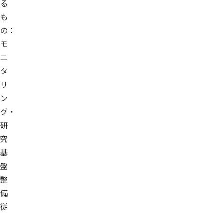
る
も
の：
モ
ニ
タ
リ
ン
グ・
研
究
基
盤
整
備
従