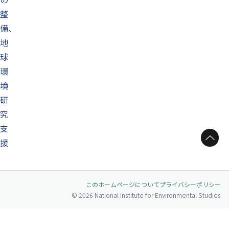
整
備、
地
球
環
境
研
究
支
ページトップへ
援
このホームページについて
プライバシーポリシー
© 2026 National Institute for Environmental Studies