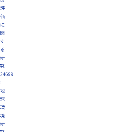
評
価
に
関
す
る
研
究
24699
:
地
球
環
境
研
究