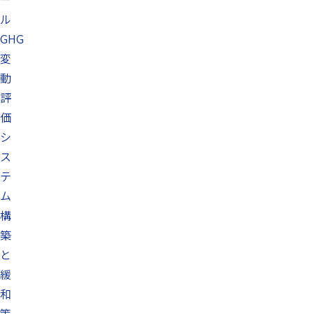
ル
GHG
変
動
評
価
シ
ス
テ
ム
構
築
と
緩
和
策