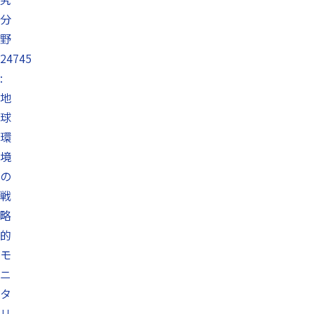
分
野
24745
:
地
球
環
境
の
戦
略
的
モ
ニ
タ
リ