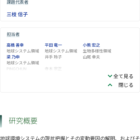
課題代表者
三枝 信子
担当者
高橋 善幸
平田 竜一
小熊 宏之
地球システム領域
地球システム領域
生物多様性領域
梁 乃申
井手 玲子
山尾 幸夫
地球システム領域
PINGCHUN
寺本 宗正
全て見る
閉じる
研究概要
地球環境システムの現状把握とその変動要因の解明、およびそ