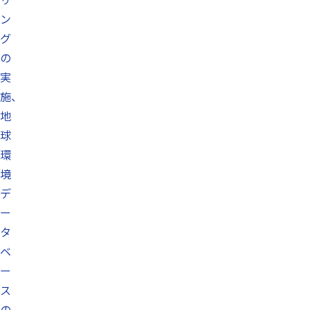
ン
グ
の
実
施、
地
球
環
境
デ
ー
タ
ベ
ー
ス
の