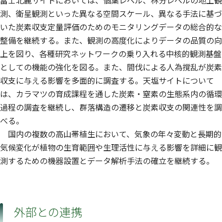
富士北麓サイトにおいては、個葉レベル、林分レベルの地上観
測、衛星観測といった異なる空間スケール、異なる手法に基づ
いた炭素収支定量評価のためのモニタリングデータの総合的な
整備を継続する。また、観測の高度化によりデータの品質の向
上を図り、各種研究ネットワークの乗り入れる中核的観測基盤
としての機能の強化を図る。また、間伐による人為撹乱が炭素
収支に与える影響を多面的に調査する。天塩サイトについて
は、カラマツの育成課程を通した炭素・窒素の生態系内の循環
過程の調査を継続し、群落構造の遷移と炭素収支の関連性を調
べる。
国内の複数の高山帯植生において、気象の年々変動と長期的
気候変化が植物の生育範囲や生理活性に与える影響を詳細に観
測するための機器設置とデータ解析手法の確立を継続する。
外部との連携