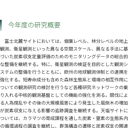
今年度の研究概要
富士北麓サイトにおいては、個葉レベル、林分レベルの地上
観測、衛星観測といった異なる空間スケール、異なる手法に基
づいた炭素収支定量評価のためのモニタリングデータの総合的
な整備を継続する。特に、衛星観測の検証を目的とした観測シ
ステムの整備を行うとともに、欧州の地球観測体制との連携を
強化する。短寿命成分も含めた森林生態系と環境の相互作用に
ついての観測研究の検討を行うなど各種研究ネットワークの乗
り入れる中核的観測基盤としての機能の強化を測る。間伐によ
る人為撹乱やその後の大規模風害により発生した風倒木の増加
が炭素収支に与える影響の追跡調査を継続する。天塩サイトに
ついては、カラマツの育成課程を通した炭素・窒素の生態系内
の循環過程の調査を継続し、群落構造の遷移と炭素収支の関連