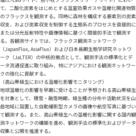
て、二酸化炭素をはじめとする温室効果ガスや温暖化関連物質
のフラックスを観測する。同時に森林を構成する要素別の炭素
収支、および炭素収支を制御する生態系のプロセスを直接的に
または分光反射特性や画像情報に基づく間接的手法で観測す
る。各観測サイトでは、フラックス観測ネットワーク
（JapanFlux, AsiaFlux）および日本長期生態学研究ネットワ
ーク（JaLTER）の中核的拠点として、観測手法の標準化とデ
ータ流通促進に取り組み、特にアジアにおける観測ネットワー
クの強化に貢献する。
（高山帯植生における温暖化影響モニタリング）
地球温暖化の影響を早期に受けることが予想される高山帯植生
を対象として、積雪・融雪時期，植生種の分布や活動状況を山
岳地域に設置した自動撮影型カメラの画像や航空写真に基づい
て観測する。また、高山帯植生への温暖化影響に関する国内観
測ネットワークの構築を進め、観測手法の標準化およびデータ
収集と公開を推進する。