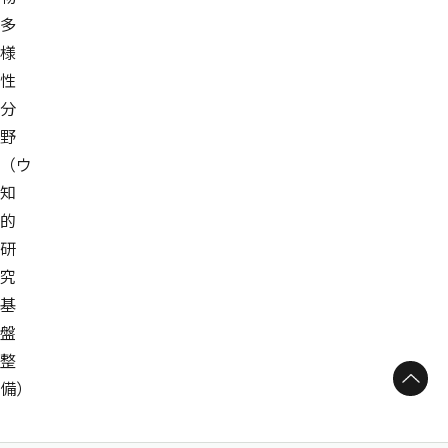
多
様
性
分
野
（ウ
知
的
研
究
基
盤
整
ページトップへ
備）