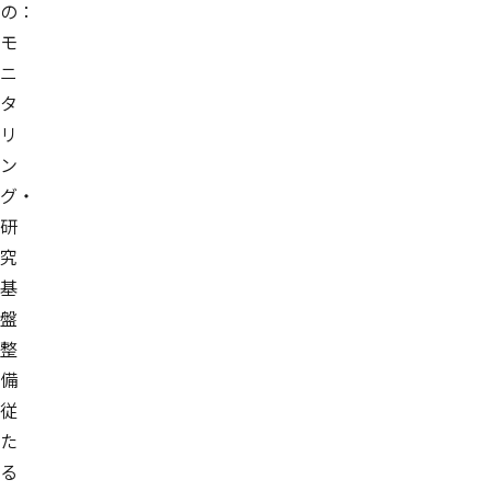
の：
モ
ニ
タ
リ
ン
グ・
研
究
基
盤
整
備
従
た
る