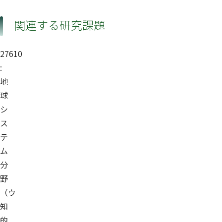
関連する研究課題
27610
:
地
球
シ
ス
テ
ム
分
野
（ウ
知
的