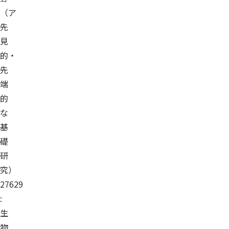
（ア
先
見
的・
先
端
的
な
基
礎
研
究）
27629
:
生
物