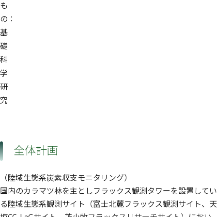
も
の：
基
礎
科
学
研
究
全体計画
（陸域生態系炭素収支モニタリング）
国内のカラマツ林を主としフラックス観測タワーを設置してい
る陸域生態系観測サイト（富士北麓フラックス観測サイト、天
塩CC-LaGサイト、苫小牧フラックスリサーチサイト）におい