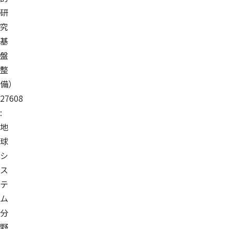
研
究
基
盤
整
備）
27608
:
地
球
シ
ス
テ
ム
分
野