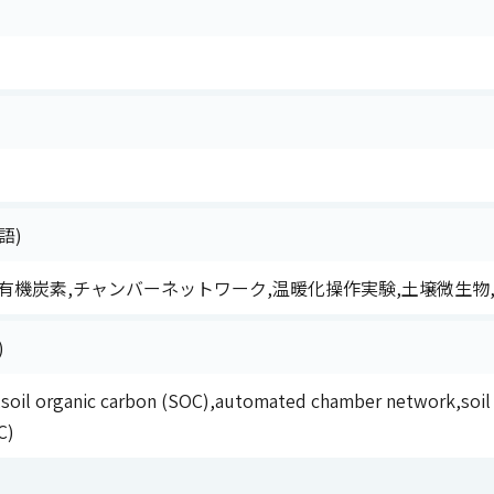
語)
有機炭素,チャンバーネットワーク,温暖化操作実験,土壌微生物,
)
soil organic carbon (SOC),automated chamber network,soil 
C)