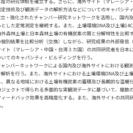
年度の研究体制を確立する。さらに、海外サイト（マレーシア
測定技術及び観測データの解析方法などについてのキャパシテ
確立・強化されたチャンバー研究ネットワークを活用し、国内
とした定常測定を継続する。また、土壌環境DNA及び土壌14
海外森林土壌と日本森林土壌の有機炭素の質と分解特性を比較
の個別結果を比較分析（交換）しながら、研究成果の外部発信
サイト（マレーシア・中国・台湾３カ国）の共同研究者を日本
ついてのキャパシティ・ビルディングを行う。
チャンバーネットワークによる国内及び海外サイトにおける観
解析を行う。また、海外サイトにおける土壌環境DNA及び土壌
し、異なる地域における土壌有機炭素の蓄積及び長期的な温暖
ロジェクトで得られる多面的な実観測データに基づいて、複数
フィードバック効果を高精度化する。また、海外サイトの共同
る。