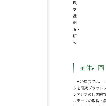
政
支
援
調
査・
研
究
全体計画
H29年度では、
クを研究プラット
ンアジアの代表的
ルデータの取得・