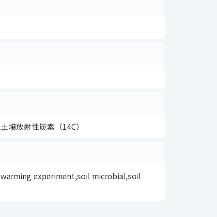
土壌放射性炭素（14C）
warming experiment,soil microbial,soil