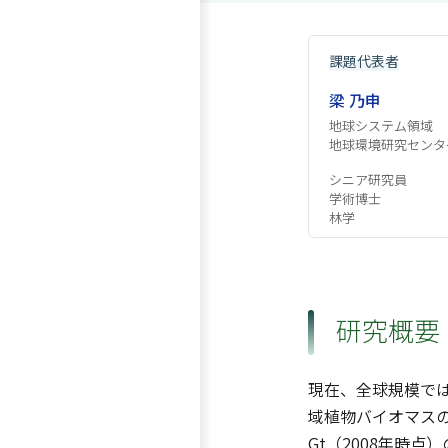
課題代表者
梁 乃申
地球システム領域
地球環境研究センタ
シニア研究員
学術博士
林学
研究概要
現在、全球規模では
域植物バイオマス
Gt（2008年時