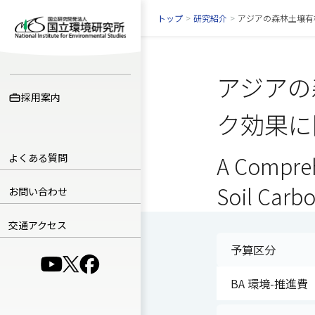
トップ
>
研究紹介
>
アジアの森林土壌有
アジアの
採用案内
ク効果に
よくある質問
A Compreh
Soil Carb
お問い合わせ
交通アクセス
予算区分
（別ウインドウで開きます）
（別ウインドウで開きます）
（別ウインドウで開きます）
BA 環境-推進費（