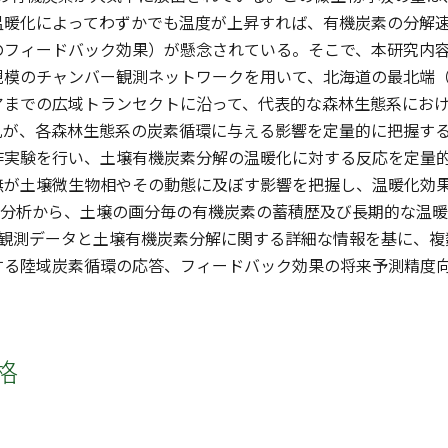
温暖化によってわずかでも温度が上昇すれば、有機炭素の分解
のフィードバック効果）が懸念されている。そこで、本研究内容
規模のチャンバー観測ネットワークを用いて、北海道の最北端（
アまでの広域トランセクトに沿って、代表的な森林生態系にお
乱が、各森林生態系の炭素循環に与える影響を定量的に把握する
実験を行い、土壌有機炭素分解の温暖化に対する反応を定量的に
が土壌微生物相やその動態に及ぼす影響を把握し、温暖化効果の
）の分析から、土壌の画分毎の有機炭素の蓄積歴及び長期的な温
期観測データと土壌有機炭素分解に関する詳細な情報を基に、複
する陸域炭素循環の応答、フィードバック効果の将来予測精度
格