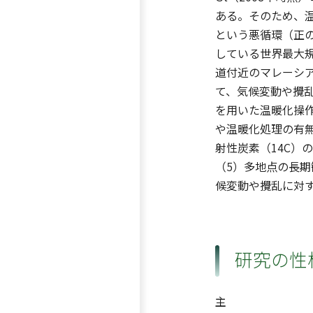
ある。そのため、
という悪循環（正
している世界最大
道付近のマレーシ
て、気候変動や攪
を用いた温暖化操作
や温暖化処理の有無
射性炭素（14C
（5）多地点の長
候変動や攪乱に対
研究の性
主