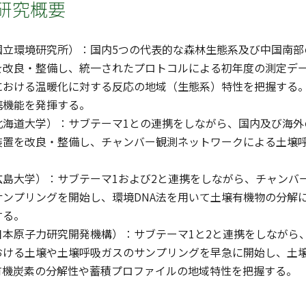
研究概要
立環境研究所）：国内5つの代表的な森林生態系及び中国南部
を改良・整備し、統一されたプロトコルによる初年度の測定デ
における温暖化に対する反応の地域（生態系）特性を把握する
携機能を発揮する。
海道大学）：サブテーマ1との連携をしながら、国内及び海外の
装置を改良・整備し、チャンバー観測ネットワークによる土壌
島大学）：サブテーマ1および2と連携をしながら、チャンバ
サンプリングを開始し、環境DNA法を用いて土壌有機物の分解
する。
本原子力研究開発機構）：サブテーマ1と2と連携をしながら
おける土壌や土壌呼吸ガスのサンプリングを早急に開始し、土壌
有機炭素の分解性や蓄積プロファイルの地域特性を把握する。