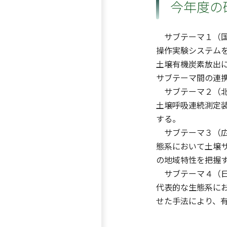
今年度の
サブテーマ１（国
操作実験システム
土壌有機炭素放出
サブテーマ間の連
サブテーマ２（北
土壌呼吸連続測定
する。
サブテーマ３（広
態系において土壌
の地域特性を把握
サブテーマ４（日
代表的な生態系に
せた手法により、