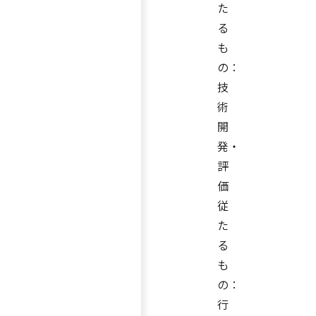
た
る
も
の：
技
術
開
発・
評
価
従
た
る
も
の：
行