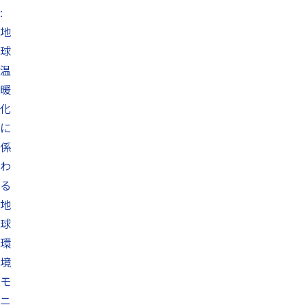
:
地
球
温
暖
化
に
係
わ
る
地
球
環
境
モ
ニ