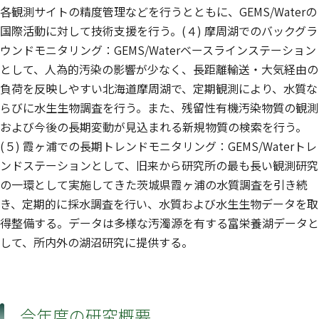
各観測サイトの精度管理などを行うとともに、GEMS/Waterの
国際活動に対して技術支援を行う。(４) 摩周湖でのバックグラ
ウンドモニタリング：GEMS/Waterベースラインステーション
として、人為的汚染の影響が少なく、長距離輸送・大気経由の
負荷を反映しやすい北海道摩周湖で、定期観測により、水質な
らびに水生生物調査を行う。また、残留性有機汚染物質の観測
および今後の長期変動が見込まれる新規物質の検索を行う。
(５) 霞ヶ浦での長期トレンドモニタリング：GEMS/Waterトレ
ンドステーションとして、旧来から研究所の最も長い観測研究
の一環として実施してきた茨城県霞ヶ浦の水質調査を引き続
き、定期的に採水調査を行い、水質および水生生物データを取
得整備する。データは多様な汚濁源を有する富栄養湖データと
して、所内外の湖沼研究に提供する。
今年度の研究概要