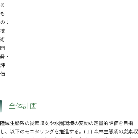
る
も
の：
技
術
開
発・
評
価
全体計画
陸域生態系の炭素収支や水圏環境の変動の定量的評価を目指
し、以下のモニタリングを推進する。(１) 森林生態系の炭素収