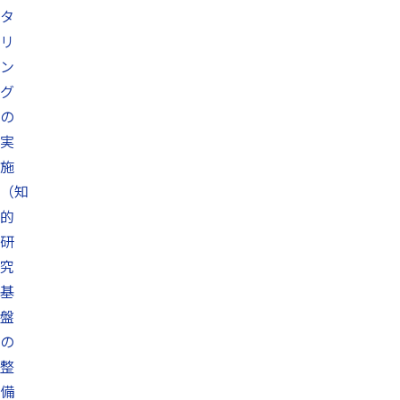
タ
リ
ン
グ
の
実
施
（知
的
研
究
基
盤
の
整
備