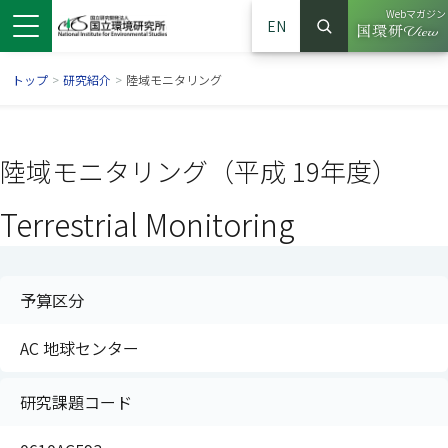
Webマガジン
EN
検索
（別ウイン
サイト内検索
トップ
>
研究紹介
>
陸域モニタリング
陸域モニタリング（平成 19年度）
Terrestrial Monitoring
予算区分
AC 地球センター
ンドウで開きます）
ウインドウで開きます）
別ウインドウで開きます）
研究課題コード