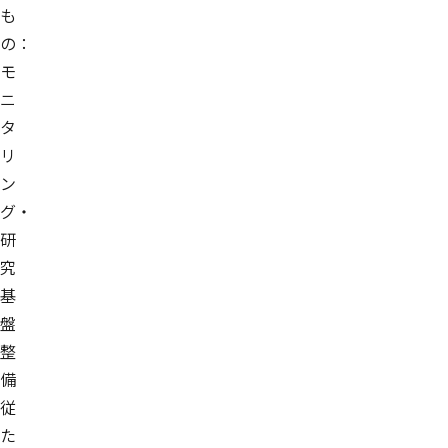
も
の：
モ
ニ
タ
リ
ン
グ・
研
究
基
盤
整
備
従
た