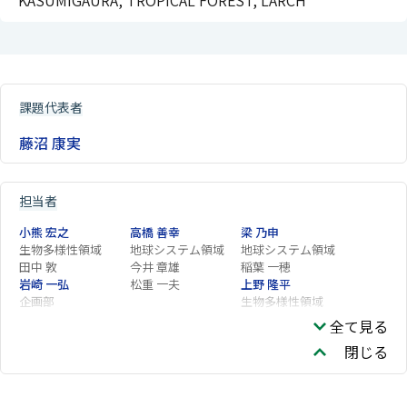
KASUMIGAURA, TROPICAL FOREST, LARCH
課題代表者
藤沼 康実
担当者
小熊 宏之
高橋 善幸
梁 乃申
生物多様性領域
地球システム領域
地球システム領域
田中 敦
今井 章雄
稲葉 一穂
岩崎 一弘
松重 一夫
上野 隆平
企画部
生物多様性領域
高村 典子
冨岡 典子
西川 雅高
全て見る
高澤 嘉一
武田 知己
中路 達郎
閉じる
環境リスク・健康領
域
油田 さと子
井手 玲子