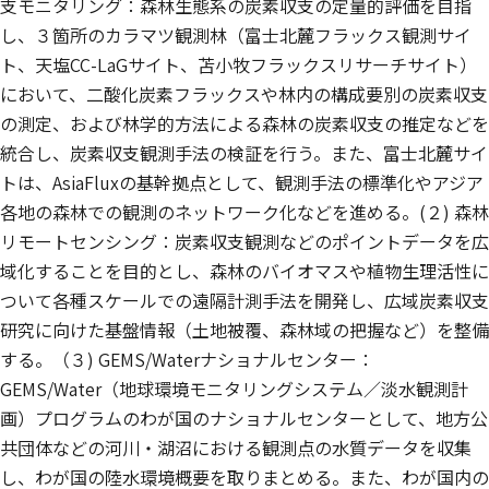
支モニタリング：森林生態系の炭素収支の定量的評価を目指
し、３箇所のカラマツ観測林（富士北麓フラックス観測サイ
ト、天塩CC-LaGサイト、苫小牧フラックスリサーチサイト）
において、二酸化炭素フラックスや林内の構成要別の炭素収支
の測定、および林学的方法による森林の炭素収支の推定などを
統合し、炭素収支観測手法の検証を行う。また、富士北麓サイ
トは、AsiaFluxの基幹拠点として、観測手法の標準化やアジア
各地の森林での観測のネットワーク化などを進める。(２) 森林
リモートセンシング：炭素収支観測などのポイントデータを広
域化することを目的とし、森林のバイオマスや植物生理活性に
ついて各種スケールでの遠隔計測手法を開発し、広域炭素収支
研究に向けた基盤情報（土地被覆、森林域の把握など）を整備
する。（３) GEMS/Waterナショナルセンター：
GEMS/Water（地球環境モニタリングシステム／淡水観測計
画）プログラムのわが国のナショナルセンターとして、地方公
共団体などの河川・湖沼における観測点の水質データを収集
し、わが国の陸水環境概要を取りまとめる。また、わが国内の