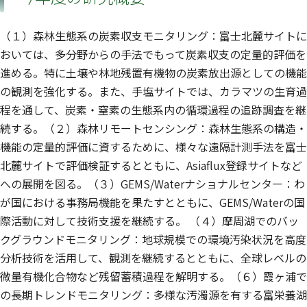
（１）森林生態系の炭素収支モニタリング：富士北麓サイトに
おいては、多分野からの手法でもって炭素収支の定量的評価を
進める。特に土壌や林地残置有機物の炭素放出源としての機能
の観測を強化する。また、手塩サイトでは、カラマツの生育過
程を通して、炭素・窒素の生態系内の循環過程の追跡調査を継
続する。（２）森林リモートセンシング：森林生態系の構造・
機能の定量的評価に資するために、様々な遠隔計測手法を富士
北麓サイトで評価検証するとともに、Asiaflux登録サイトなど
への展開を図る。（３）GEMS/Waterナショナルセンター：わ
が国における事務局機能を果たすとともに、GEMS/Waterの国
際活動に対して技術支援を継続する。 （４）摩周湖でのバッ
クグラウンドモニタリング：地球規模での環境汚染状況を高度
分析技術を活用して、観測を継続するとともに、全球レベルの
微量有機化合物など残留蓄積過程を解明する。（６）霞ヶ浦で
の長期トレンドモニタリング：多様な汚濁源を有する富栄養湖