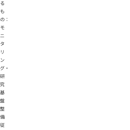
る
も
の：
モ
ニ
タ
リ
ン
グ・
研
究
基
盤
整
備
従