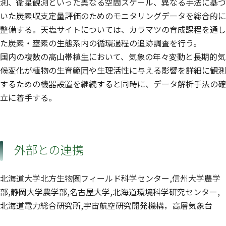
測、衛星観測といった異なる空間スケール、異なる手法に基づ
いた炭素収支定量評価のためのモニタリングデータを総合的に
整備する。天塩サイトについては、カラマツの育成課程を通し
た炭素・窒素の生態系内の循環過程の追跡調査を行う。
国内の複数の高山帯植生において、気象の年々変動と長期的気
候変化が植物の生育範囲や生理活性に与える影響を詳細に観測
するための機器設置を継続すると同時に、データ解析手法の確
立に着手する。
外部との連携
北海道大学北方生物圏フィールド科学センター,信州大学農学
部,静岡大学農学部,名古屋大学,北海道環境科学研究センター,
北海道電力総合研究所,宇宙航空研究開発機構，高層気象台