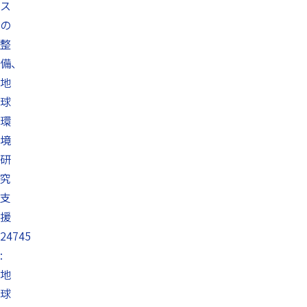
ス
の
整
備、
地
球
環
境
研
究
支
援
24745
:
地
球