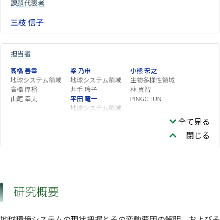
課題代表者
三枝 信子
担当者
高橋 善幸
梁 乃申
小熊 宏之
地球システム領域
地球システム領域
生物多様性領域
高橋 厚裕
井手 玲子
林 真智
山尾 幸夫
平田 竜一
PINGCHUN
地球システム領域
田中 佐和子
Tan Zhenghong
寺本 宗正
全て見る
閉じる
研究概要
地球環境システムの現状把握とその変動要因の解明、およびそ