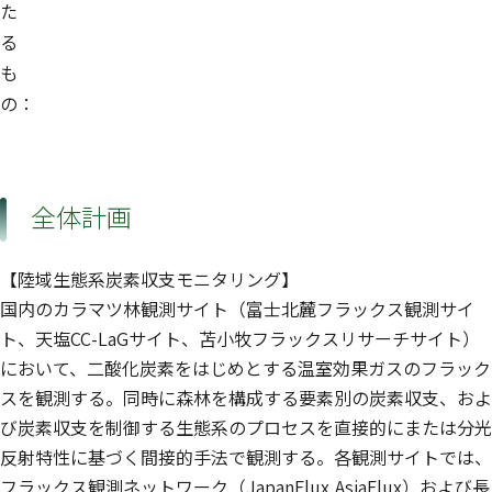
た
る
も
の：
全体計画
【陸域生態系炭素収支モニタリング】
国内のカラマツ林観測サイト（富士北麓フラックス観測サイ
ト、天塩CC-LaGサイト、苫小牧フラックスリサーチサイト）
において、二酸化炭素をはじめとする温室効果ガスのフラック
スを観測する。同時に森林を構成する要素別の炭素収支、およ
び炭素収支を制御する生態系のプロセスを直接的にまたは分光
反射特性に基づく間接的手法で観測する。各観測サイトでは、
フラックス観測ネットワーク（JapanFlux,AsiaFlux）および長