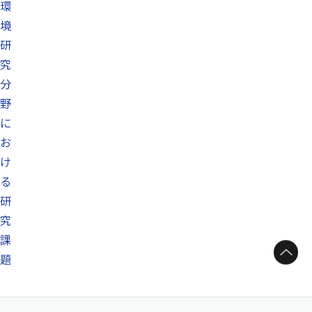
環
境
研
究
分
野
に
お
け
る
研
究
課
ページトップへ
題