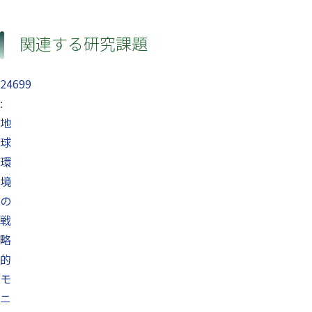
関連する研究課題
24699
:
地
球
環
境
の
戦
略
的
モ
ニ