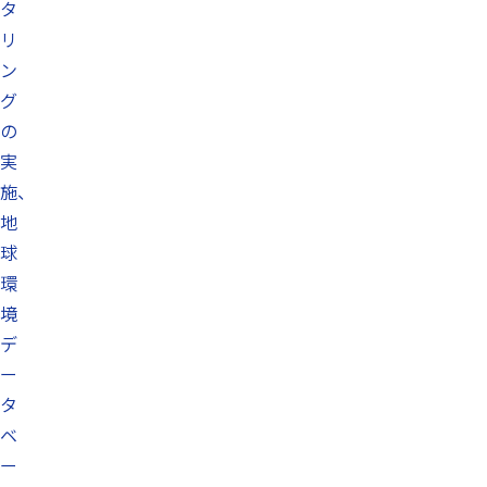
タ
リ
ン
グ
の
実
施、
地
球
環
境
デ
ー
タ
ベ
ー