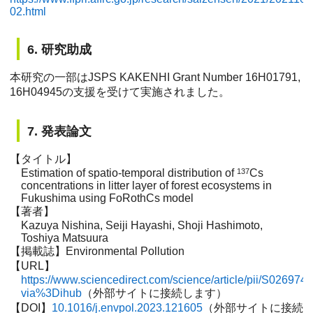
02.html
6. 研究助成
本研究の一部はJSPS KAKENHI Grant Number 16H01791,
16H04945の支援を受けて実施されました。
7. 発表論文
【タイトル】
Estimation of spatio-temporal distribution of
137
Cs
concentrations in litter layer of forest ecosystems in
Fukushima using FoRothCs model
【著者】
Kazuya Nishina, Seiji Hayashi, Shoji Hashimoto,
Toshiya Matsuura
【掲載誌】Environmental Pollution
【URL】
https://www.sciencedirect.com/science/article/pii/S0269
via%3Dihub
（外部サイトに接続します）
【DOI】
10.1016/j.envpol.2023.121605
（外部サイトに接続