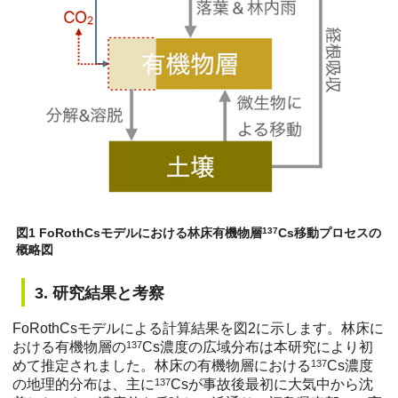
図1 FoRothCsモデルにおける林床有機物層
137
Cs移動プロセスの
概略図
3. 研究結果と考察
FoRothCsモデルによる計算結果を図2に示します。林床に
おける有機物層の
137
Cs濃度の広域分布は本研究により初
めて推定されました。林床の有機物層における
137
Cs濃度
の地理的分布は、主に
137
Csが事故後最初に大気中から沈