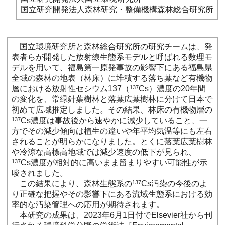
国立研究開発法人森林研究・整備機構森林総合研究所
国立環境研究所と森林総合研究所の研究チームは、発
表者らが開発した放射線生態系モデルと呼ばれる数理モ
デルを用いて、福島第一原発事故の影響下にある福島県
全域の森林の地表（林床）に堆積する落ち葉など有機物
層における放射性セシウム137（
137
Cs）濃度の20年間
の変化を、常緑針葉樹林と落葉広葉樹林に分けて日本で
初めて広域推定しました。その結果、林床の有機物層の
137
Cs濃度は事故後から速やかに減少していること、一
方でその減少傾向は植生の違いや年平均気温等にも左右
されることが明らかになりました。とくに落葉広葉樹林
や冷涼な高標高地域では減少速度の低下が見られ、
137
Cs濃度が相対的に高いまま留まりやすい可能性が示
唆されました。
この結果により、森林生態系の
137
Cs汚染の今後のよ
り正確な把握やその影響下にある流域生態系における効
率的な汚染管理への応用が期待されます。
本研究の成果は、2023年6月1日付でElsevier社から刊