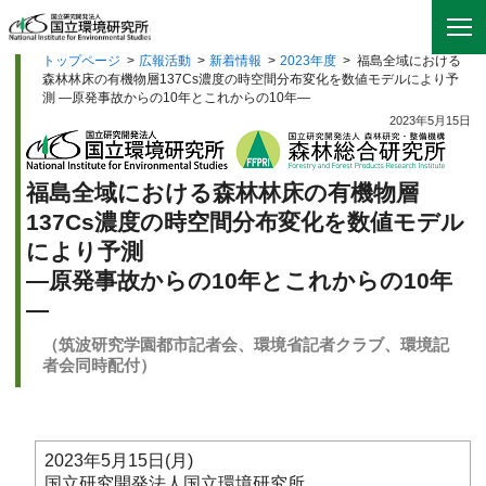
トップページ
>
広報活動
>
新着情報
>
2023年度
>
福島全域における
森林林床の有機物層137Cs濃度の時空間分布変化を数値モデルにより予
測 —原発事故からの10年とこれからの10年—
2023年5月15日
福島全域における森林林床の有機物層
137Cs濃度の時空間分布変化を数値モデル
により予測
—原発事故からの10年とこれからの10年
—
（筑波研究学園都市記者会、環境省記者クラブ、環境記
者会同時配付）
2023年5月15日(月)
国立研究開発法人国立環境研究所