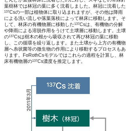
葉樹林では林冠の葉に多く沈着しました。林冠に沈着した
137
Csの一部は植物体に取り込まれますが、その他は降雨
による洗い流しや落葉落枝によって林床に移動します。そ
して、林床の有機物層に移動した
137
Csは、有機物の分解
や降雨による溶脱作用をうけて土壌層に移動します。土壌
の
137
Csは樹木の根から吸収されて再び林冠の葉に移動
し、この循環を繰り返します。また土壌から上方の有機物
層へ糸状菌等の微生物の作用により移動するプロセスもあ
ります。FoRothCsモデルではこれらの過程を計算し、林
床有機物層の
137
Cs濃度を推定します。