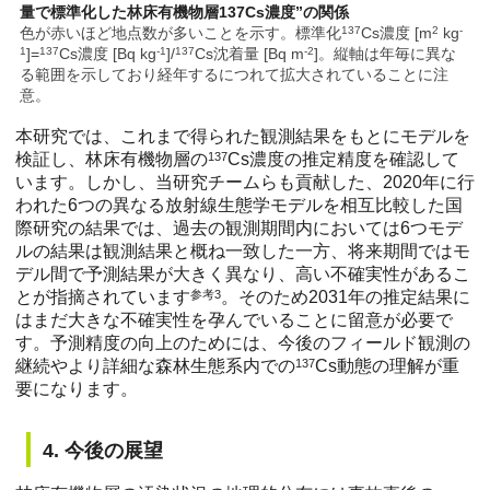
量で標準化した林床有機物層137Cs濃度”の関係
色が赤いほど地点数が多いことを示す。標準化
137
Cs濃度 [m
2
kg
-
1
]=
137
Cs濃度 [Bq kg
-1
]/
137
Cs沈着量 [Bq m
-2
]。縦軸は年毎に異な
る範囲を示しており経年するにつれて拡大されていることに注
意。
本研究では、これまで得られた観測結果をもとにモデルを
検証し、林床有機物層の
137
Cs濃度の推定精度を確認して
います。しかし、当研究チームらも貢献した、2020年に行
われた6つの異なる放射線生態学モデルを相互比較した国
際研究の結果では、過去の観測期間内においては6つモデ
ルの結果は観測結果と概ね一致した一方、将来期間ではモ
デル間で予測結果が大きく異なり、高い不確実性があるこ
とが指摘されています
参考3
。そのため2031年の推定結果に
はまだ大きな不確実性を孕んでいることに留意が必要で
す。予測精度の向上のためには、今後のフィールド観測の
継続やより詳細な森林生態系内での
137
Cs動態の理解が重
要になります。
4. 今後の展望