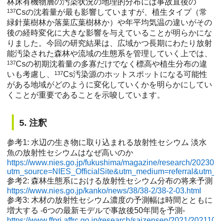
林床有機物層の汚染状況の地理的分布には事故直後の
137
Csの沈着量が最も影響していますが、植生タイプ（常
緑針葉樹林か落葉広葉樹林か）や年平均気温の違いがその
後の経時変化に大きな影響を与えていることが明らかにな
りました。今回の研究結果は、広域かつ長期にわたり放射
能汚染された森林や流域の生態系を管理していく上では、
137
Csの初期沈着量の多寡だけでなく標高や植生分布の違
いも考慮し、
137
Cs汚染源のホットスポットになる可能性
がある地域がどのように変化していくかを明らかにしてい
くことが重要であることを示唆しています。
5. 注釈
参考1: 水辺の生き物に取り込まれる放射性セシウム 淡水
魚の放射性セシウムはなぜ高いのか
https://www.nies.go.jp/fukushima/magazine/research/202303
utm_source=NIES_OfficialSite&utm_medium=referral&utm
参考2: 森林生態系における放射性セシウム分布の将来予測
https://www.nies.go.jp/kanko/news/38/38-2/38-2-03.html
参考3: 木材の放射性セシウム濃度の予測幅は時間とともに
増大する -6つの最新モデルで事故後50年間を予測-
https://www.ffpri.affrc.go.jp/research/saizensen/2021/2021101