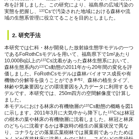
布を計算しました。この研究により、福島県の広域汚染の
実態を把握し、
137
Csで汚染された地域における森林や流
域の生態系管理に役立てることを目的としました。
2. 研究手法
本研究では仁科・林が開発した放射線生態学モデルの一つ
であるFoRothCsモデルを用いて、福島県下で1m
2
あたり
10,000Bq以上の
137
Cs沈着があった森林生態系において、
森林生態系内の
137
Cs動態の2011年から20年間の変化を評
価しました。FoRothCsモデルは森林バイオマス成長や有
機物の分解等を扱うことができ
参考2
、森林の植生タイプ、
林齢や気象要因などの環境要因を入力データに利用するモ
デルです。本研究では、250m四方の空間解像度で計算し
ました。
本モデルにおける林床の有機物層の
137
Cs動態の概略を図1
に示します。2011年3月に大気中から降下した
137
Csは林冠
の樹木の葉や林床の有機物層に沈着しました。林冠と林床
のどちらに沈着するかは事故時の植生の展葉状況で異な
り、コナラなどの落葉広葉樹林では展葉前であったためほ
とんどが直接林床に沈着したのに対し、スギなどの常緑針