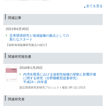
2023年3月9日
全てを見る
自動撮影によって赤とんぼの定量的調査に成功
—福島県の営農再開水田等で実証—
関連記事
（福島県県政記者クラブ、郡山記者クラブ、筑波研究学園都市記者会、環境
省記者クラブ、環境記者会、農政クラブ、農林記者会、農業技術クラブ、青
2021年6月30日
森県政記者クラブ、岩手県政記者クラブ、宮城県政記者クラブ、秋田県政記
者クラブ、山形県政記者クラブ同時配付）
災害環境研究と地域協働の拠点としての
新たなスタート
2022年10月7日
【福島地域協働研究拠点の紹介】
国際共同研究プロジェクトの発足記念式典を
インドネシアで開催
—熱帯林のレジリエンスを高め、持続的な産業への改善を
関連研究報告書
目指す—
2022年7月14日
2016年1月28日
水生昆虫への放射性セシウム粒子の移行を解明
内湾生態系における放射性核種の挙動と影響評価
—体組織への吸収は確認されず—
に関する研究（分野横断型提案研究）
平成24～26年度
（筑波研究学園都市記者会、環境省記者クラブ、環境記者会、郡山記者クラ
ブ、エネルギー記者会、文部科学記者会・科学記者会、原子力規制庁記者会
国立環境研究所研究プロジェクト報告 SR-111-2015
（仮称）、いわき記者クラブ、いわき記者会、農政クラブ、農林記者会、農
業技術クラブ、東北6県県政記者会同時配付）
関連研究者
2022年2月25日