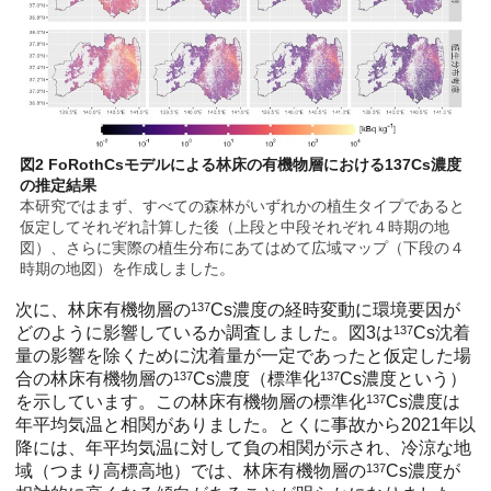
図2 FoRothCsモデルによる林床の有機物層における137Cs濃度
の推定結果
本研究ではまず、すべての森林がいずれかの植生タイプであると
仮定してそれぞれ計算した後（上段と中段それぞれ４時期の地
図）、さらに実際の植生分布にあてはめて広域マップ（下段の４
時期の地図）を作成しました。
次に、林床有機物層の
137
Cs濃度の経時変動に環境要因が
どのように影響しているか調査しました。図3は
137
Cs沈着
量の影響を除くために沈着量が一定であったと仮定した場
合の林床有機物層の
137
Cs濃度（標準化
137
Cs濃度という）
を示しています。この林床有機物層の標準化
137
Cs濃度は
年平均気温と相関がありました。とくに事故から2021年以
降には、年平均気温に対して負の相関が示され、冷涼な地
域（つまり高標高地）では、林床有機物層の
137
Cs濃度が