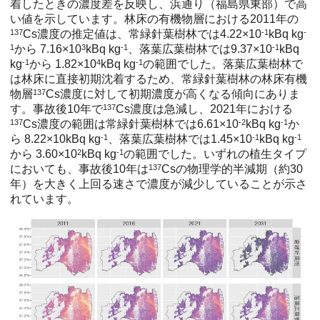
着したときの濃度差を反映し、浜通り（福島県東部）で高
い値を示しています。林床の有機物層における2011年の
137
Cs濃度の推定値は、常緑針葉樹林では4.22×10
-1
kBq kg
-
1
から 7.16×10
3
kBq kg
-1
、落葉広葉樹林では9.37×10
-1
kBq
kg
-1
から 1.82×10
4
kBq kg
-1
の範囲でした。落葉広葉樹林で
は林床に直接初期沈着するため、常緑針葉樹林の林床有機
物層
137
Cs濃度に対して初期濃度が高くなる傾向にありま
す。事故後10年で
137
Cs濃度は急減し、2021年における
137
Cs濃度の範囲は常緑針葉樹林では6.61×10
-2
kBq kg
-1
か
ら 8.22×10kBq kg
-1
、落葉広葉樹林では1.45×10
-1
kBq kg
-1
から 3.60×10
2
kBq kg
-1
の範囲でした。いずれの植生タイプ
においても、事故後10年は
137
Csの物理学的半減期（約30
年）を大きく上回る速さで濃度が減少していることが示さ
れています。