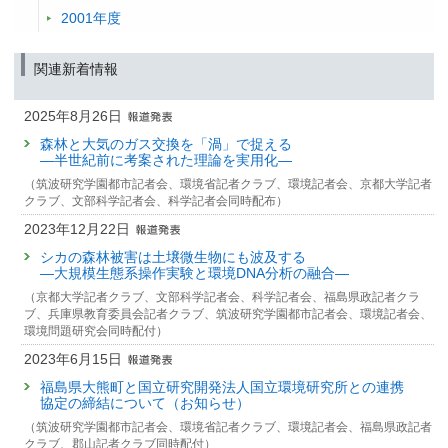
2001年度
関連新着情報
2025年8月26日
森林と大気のガス交換を「渦」で捉える
—半世紀前に考案された理論を実用化—
（筑波研究学園都市記者会、環境省記者クラブ、環境記者会、京都大学記者
クラブ、⽂部科学記者会、科学記者会同時配布）
2023年12月22日
シカの森林被害は土壌微生物にも波及する
—大規模生態系操作実験と環境DNA分析の融合—
（京都大学記者クラブ、文部科学記者会、科学記者会、福島県政記者クラ
ブ、兵庫県教育委員会記者クラブ、筑波研究学園都市記者会、環境記者会、
環境問題研究会同時配付）
2023年6月15日
福島県大熊町と国立研究開発法人国立環境研究所との連携
協定の締結について（お知らせ）
（筑波研究学園都市記者会、環境省記者クラブ、環境記者会、福島県政記者
クラブ、郡山記者クラブ同時配付）