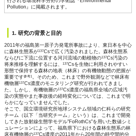
行される環境科学分野の学術誌『Environmental
Pollution』に掲載されます。
1. 研究の背景と目的
2011年の福島第一原子力発電所事故により、東日本を中心
に森林生態系が
137
Csで広く汚染されました。森林生態系
ならびに下流に位置する河川流域の動植物の
137
Cs汚染の
将来推移を理解するには、
137
Csを生物に利用されやすい
形態で保持する森林の地表（林床）の有機物動態の把握が
重要です
参考1
。そのため、これまで野外観測などで林床有
機物層
137
Cs濃度のモニタリング研究が行われてきまし
た。しかし、有機物層の
137
Cs濃度の福島県全域の広域汚
染の実態やまた事故後の経時変化については、これまで明
らかになっていませんでした。
そこで、国立環境研究所地球システム領域の仁科らの研究
チーム（以下「当研究チーム」という）は、これまで開発
してきた放射線生態学モデル”FoRothCs”を用いた数値シミ
ュレーションによって、福島県下における森林生態系の林
床有機物層の
137
Cs濃度の2011年から20年間の時空間的分