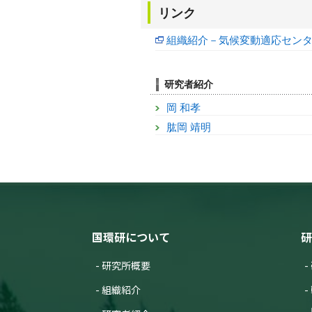
リンク
組織紹介－気候変動適応セン
研究者紹介
岡 和孝
肱岡 靖明
国環研について
研
研究所概要
組織紹介