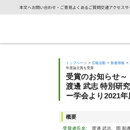
本文へ
お問い合わせ・ご意見
よくあるご質問
交通アクセス
サ
トップページ
>
広報活動
>
新着情報
>
年度論文賞を受賞
受賞のお知らせ～
渡邊 武志 特別
ー学会より2021
概要
受賞者氏名:
渡邊 武志、岡 和孝