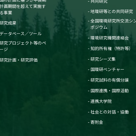
共同研究
計画期間を超えて実施す
地環研等との共同研究
る事業
全国環境研究所交流シ
研究成果
ポジウム
データベース／ツール
環境研究機関連絡会
研究プロジェクト等のペ
知的所有権（特許等）
ージ
研究シーズ集
研究計画・研究評価
国環研ベンチャー
研究試料の有償分譲
国際連携・国際活動
連携大学院
社会との対話・協働
寄附金