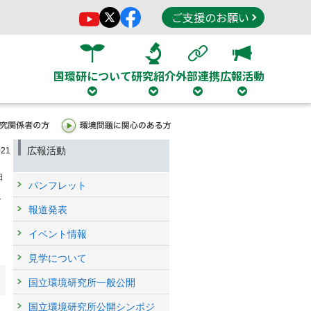
ご支援のお願い
国環研について
研究紹介
外部連携
広報活動
広報活動
21
日
パンフレット
ギ
報道発表
イベント情報
見学について
国立環境研究所一般公開
国立環境研究所公開シンポジ