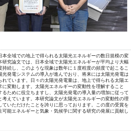
日本全域での地上で得られる太陽光エネルギーの数日規模の変
本研究論文では、日本全域で太陽光エネルギーが平均より大幅
度持続し、このような現象は数年に１度程度の頻度で起こるこ
陽光発電システムの導入が進んでおり、将来には太陽光発電は
られています。日々の太陽光発電量は、地上で得られる太陽エ
常に変動します。太陽光エネルギーの変動性を理解すること
するために役立ちますし、太陽光発電の導入量の増加に従って
と考えています。本研究論文が太陽光エネルギーの変動性の理
していただけたことを誇りに思っております。この度の受賞を
生可能エネルギーと気象・気候学に関する研究の発展に貢献し