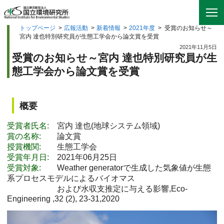
トップページ
>
広報活動
>
新着情報
>
2021年度
>
受賞のお知らせ～
宮内 達也特別研究員が生態工学会から論文賞を受賞
2021年11月5日
受賞のお知らせ～宮内 達也特別研究員が生
態工学会から論文賞を受賞
概要
受賞者氏名:
宮内 達也(地球システム領域)
賞の名称:
論文賞
授賞機関:
生態工学会
受賞年月日:
2021年06月25日
受賞対象:
Weather generatorで生成した気象値が生態
系プロセスモデルによるバイオマス
および水収支推定に与える影響,Eco-
Engineering ,32 (2), 23-31,2020