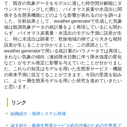
て、既存の気象データをモデルに適した時空間分解能にダ
ウンスケーリングした際に、バイオマス炭素や水流出に関
係する生態系機能にどのような影響が表れるのかを調べま
した。分析結果として、weather generatorで生成した気象
値は観測気象データの統計量をよく再現しているにも関わ
らず、バイオマス炭素量・水流出のモデル予測に誤差が生
じ、特に水流出は顕著で、乾燥地域の例でより大きな相対
誤差が生じることが分かりました。この原因として、
weather generatorで用いる統計量のパラメータでは再現し
きれない気象の傾向（連続降水日数に伴う降水強度の変化
など）がモデル推定に影響を与えていたことが分かりまし
た。これらの知見はモデルを用いた生態系サービス・機能
の将来予測に役立てることができます。今回の受賞を励み
に、より一層生態系モデルを用いた研究を進めていきたい
と思います。
リンク
組織紹介－地球システム領域
論文紹介－森林生態系サービス総合評価のための生態系プ