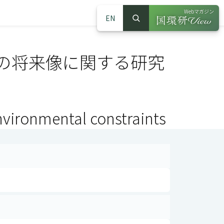
Webマガジン
EN
検索
（別ウインドウで
サイト内検索
の将来像に関する研究
nvironmental constraints