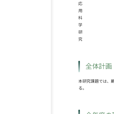
応
用
科
学
研
究
全体計画
本研究課題では、
る。