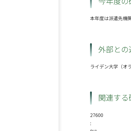
今年度の
本年度は派遣先機
外部との
ライデン大学（オ
関連する
27600
: