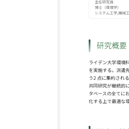
主任研究員
博士（環境学）
システム工学,機械
研究概要
ライデン大学環境
を実施する。派遣
う2 点に集約さ
共同研究が継続的
タベースの全てに
化する上で最適な