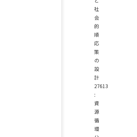
と
社
会
的
順
応
策
の
設
計
27613
:
資
源
循
環