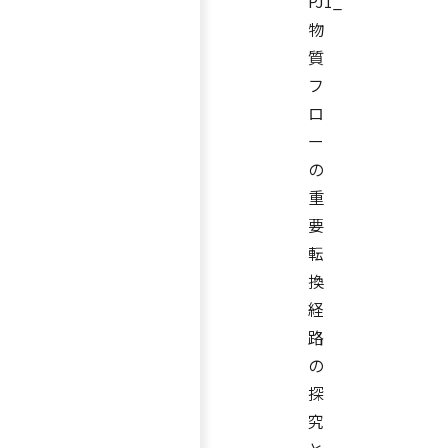
PJ1_
物
質
フ
ロ
ー
の
重
要
転
換
経
路
の
探
究