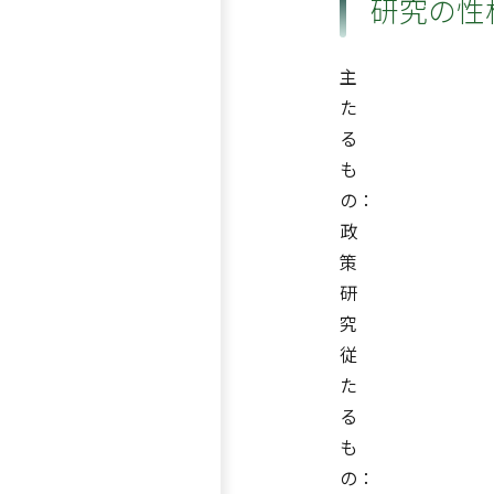
研究の性
主
た
る
も
の：
政
策
研
究
従
た
る
も
の：