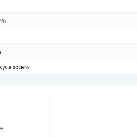
語)
)
cycle society
室