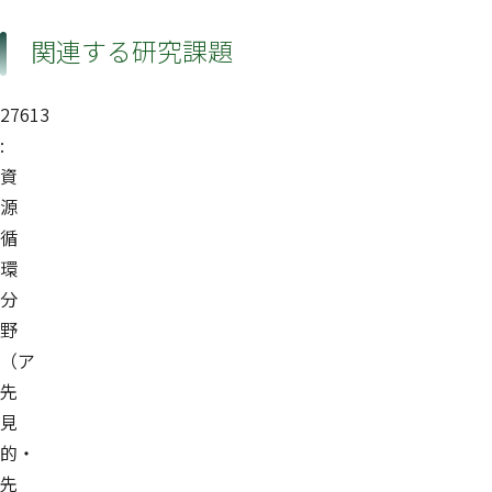
関連する研究課題
27613
:
資
源
循
環
分
野
（ア
先
見
的・
先