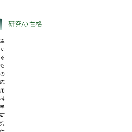
研究の性格
主
た
る
も
の：
応
用
科
学
研
究
従