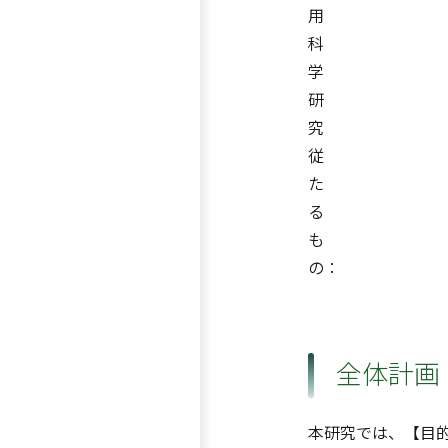
用
科
学
研
究
従
た
る
も
の：
全体計画
本研究では、【目