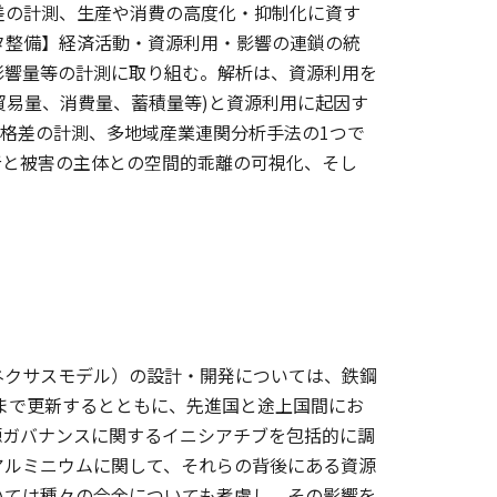
格差の計測、生産や消費の高度化・抑制化に資す
ータ整備】経済活動・資源利用・影響の連鎖の統
影響量等の計測に取り組む。解析は、資源利用を
貿易量、消費量、蓄積量等)と資源利用に起因す
・格差の計測、多地域産業連関分析手法の1つで
で影響の原因者と被害の主体との空間的乖離の可視化、そし
ネクサスモデル）の設計・開発については、鉄鋼
年まで更新するとともに、先進国と途上国間にお
源ガバナンスに関するイニシアチブを包括的に調
アルミニウムに関して、それらの背後にある資源
いては種々の合金についても考慮し、その影響を