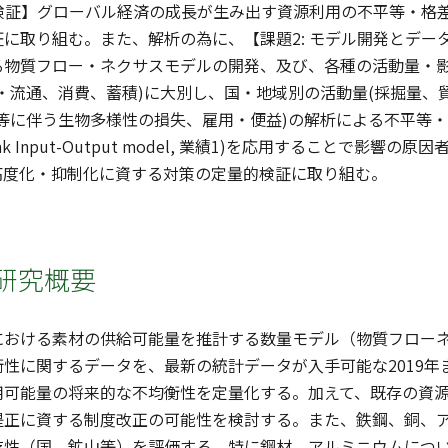
の検証】グローバル経済の成長が生み出す資源利用の不平等・
に取り組む。また、解析の為に、【課題2: モデル開発とデ
る物質フロー・ネクサスモデルの開発、及び、各種の活動量・
・流通、消費、蓄積)に大別し、国・地域別の活動量(採掘量、
等に伴う生物多様性の損失、雇用・便益)の解析による不平等
allink Input-Output model, 業績1)を応用すること
高度化・抑制化に資する対策の定量的検証に取り組む。
研究概要
における素材の供給可能量を推計する数量モデル（物質フロー
性に関するデータを、最新の統計データが入手可能な2019
用可能量の将来的な不均衡性を定量化する。加えて、既存の資
是正に資する制度改正の可能性を検討する。また、鉄鋼、銅、
存性（国、鉱山等）を評価する。特に鋼材、アルミニウムにつ