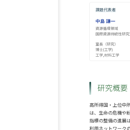
課題代表者
中島 謙一
資源循環領域
国際資源持続性研究
室長（研究）
博士(工学)
工学,材料工学
研究概要
高所得国・上位中
は、生命の危機や
指標の整備の進展
利用ネットワーク