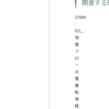
関連する
27600
:
PJ1_
物
質
フ
ロ
ー
の
重
要
転
換
経