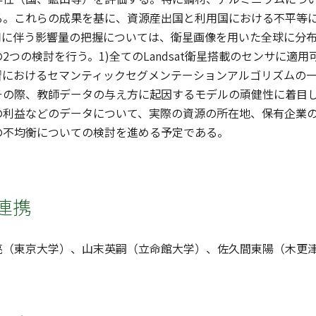
る。これらの成果を基に、資源産出国と利用国における不平等
に伴う影響量の把握については、衛星画像を用いた全球に分布
2つの検討を行う。1)全てのLandsat衛星搭載のセンサに
習におけるセマンティックセグメンテーションアルゴリズムの一
その際、教師データの与え方に起因するモデルの頑健性に着目
の利益などのデータについて、実際の資源の所在地、保有企業
の不均衡についての検討を進める予定である。
連携
亮（東京大学）、山末英嗣（立命館大学）、佐久間東陽（木更