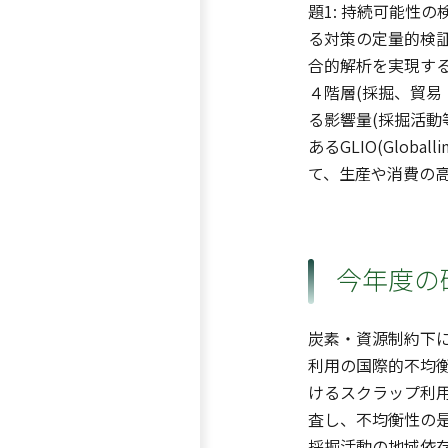
題1: 持続可能性
る対策の定量的検証
合的解析を実現す
４階層(採掘、貿易
る影響量(採掘活動
あるGLIO(Glob
て、生産や消費の
今年度の
炭素・資源制約下
利用の国際的不均衡
けるスクラップ利
査し、不均衡性の
採掘活動の地域依