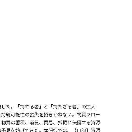
出した。「持てる者」と「持たざる者」の拡大
、持続可能性の喪失を招きかねない。物質フロー
う物質の蓄積、消費、貿易、採掘と伝播する資源
の予見を妨げてきた。本研究では、【目的】資源