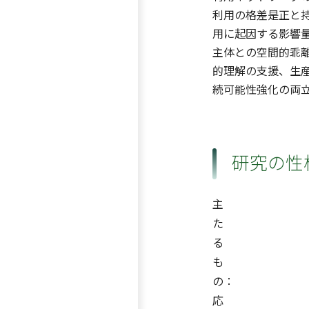
利用の格差是正と
用に起因する影響
主体との空間的乖
的理解の支援、生
続可能性強化の両
研究の性
主
た
る
も
の：
応