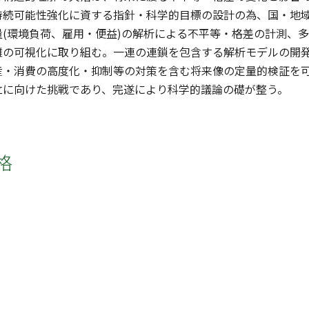
持続可能性強化に資する指針・科学的目標の設計の為、国・地域
量(環境負荷、雇用・便益)の解析による不平等・格差の計測、
離の可視化に取り組む。一連の連鎖を包含する解析モデルの開
産・消費の高度化・抑制等の対策を含む将来像の定量的検証を
立に向けた挑戦であり、完遂により科学的議論の礎が整う。
格