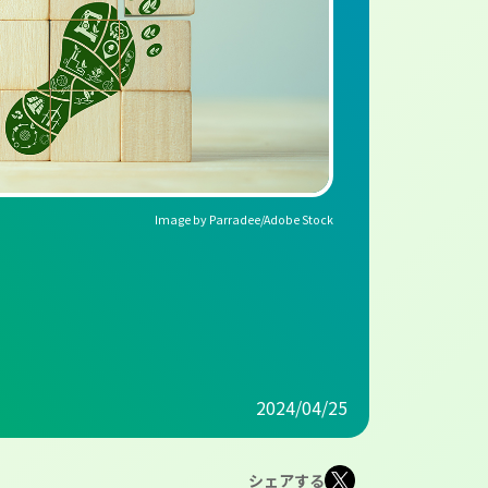
Image by Parradee/Adobe Stock
2024/04/25
シェアする