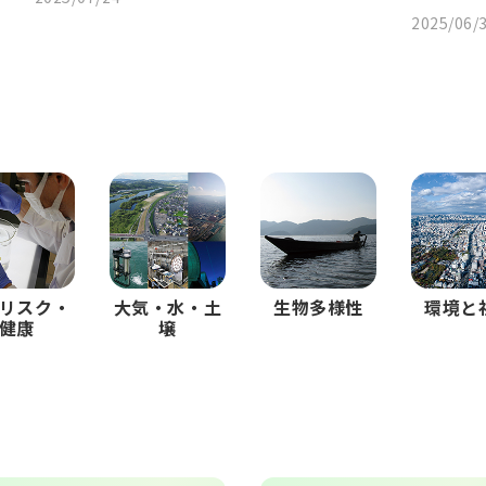
2025/06/
リスク・
大気・水・土
生物多様性
環境と
健康
壌