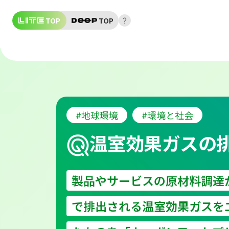
TOP
TOP
#地球環境
#環境と社会
温室効果ガスの
製品やサービスの原材料調達
で排出される温室効果ガスを