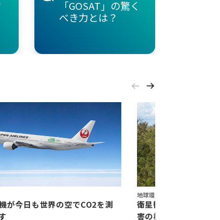
「GOSAT」の驚く
らえ
宙
べき力とは？
の異
地球環境
機が今日も世界の空でCO2を測
衛星観測を用いたボル
す
害の検出