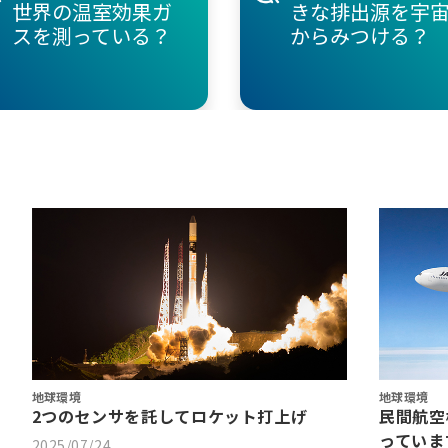
世界の温室効果ガ
きな排出源を宇
スを測っている？
からみつける？
地球環境
地球環境
2つのセンサを託してロケット打上げ
民間航空
っていま
2025/07/24