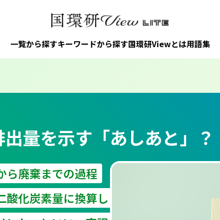
一覧から探す
キーワードから探す
国環研Viewとは
用語集
排出量を示す「あしあと」？
から廃棄までの過程
二酸化炭素量に換算し