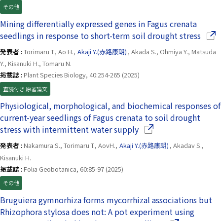
その他
Mining differentially expressed genes in Fagus crenata
（別
seedlings in response to short-term soil drought stress
発表者 :
Torimaru T., Ao H.,
Akaji Y.(赤路康朗)
, Akada S., Ohmiya Y., Matsuda
Y., Kisanuki H., Tomaru N.
掲載誌 :
Plant Species Biology, 40:254-265 (2025)
査読付き 原著論文
Physiological, morphological, and biochemical responses of
current-year seedlings of Fagus crenata to soil drought
（別ウインドウで開き
stress with intermittent water supply
発表者 :
Nakamura S., Torimaru T., AovH.,
Akaji Y.(赤路康朗)
, Akadav S.,
Kisanuki H.
掲載誌 :
Folia Geobotanica, 60:85-97 (2025)
その他
Bruguiera gymnorhiza forms mycorrhizal associations but
Rhizophora stylosa does not: A pot experiment using