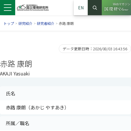
Webマガジン
EN
検索
（別ウイン
サイト内検索
トップ
>
研究紹介
>
研究者紹介
>
赤路 康朗
データ更新日時：2026/08/03 16:43:56
赤路 康朗
AKAJI Yasuaki
氏名
ンドウで開きます）
ウインドウで開きます）
別ウインドウで開きます）
赤路 康朗（あかじ やすあき）
所属／職名