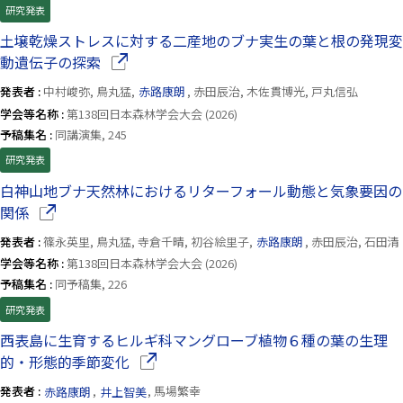
研究発表
土壌乾燥ストレスに対する二産地のブナ実生の葉と根の発現変
（別ウインドウで開きます）
動遺伝子の探索
発表者 :
中村峻弥, 鳥丸猛,
赤路康朗
, 赤田辰治, 木佐貫博光, 戸丸信弘
学会等名称 :
第138回日本森林学会大会 (2026)
予稿集名 :
同講演集, 245
研究発表
白神山地ブナ天然林におけるリターフォール動態と気象要因の
（別ウインドウで開きます）
関係
発表者 :
篠永英里, 鳥丸猛, 寺倉千晴, 初谷絵里子,
赤路康朗
, 赤田辰治, 石田清
学会等名称 :
第138回日本森林学会大会 (2026)
予稿集名 :
同予稿集, 226
研究発表
西表島に生育するヒルギ科マングローブ植物６種の葉の生理
（別ウインドウで開きます）
的・形態的季節変化
発表者 :
赤路康朗
,
井上智美
, 馬場繁幸