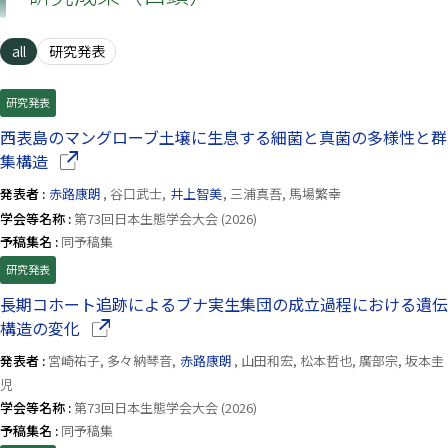
all
研究発表
研究発表
西表島のマングローブ土壌に生息する細菌と真菌の多様性と群
（別ウインドウで開きます）
集構造
発表者 :
赤路康朗
, 谷口武士,
井上智美
, 三浦真吾, 馬場繁幸
学会等名称 :
第73回日本生態学会大会 (2026)
予稿集名 :
同予稿集
研究発表
長期コホート追跡によるブナ実生集団の成立過程における遺伝
（別ウインドウで開きます）
構造の変化
発表者 :
宮崎祐子, 多々納琴音,
赤路康朗
, 山田和宏, 松本哲也, 廣部宗, 坂本圭
児
学会等名称 :
第73回日本生態学会大会 (2026)
予稿集名 :
同予稿集