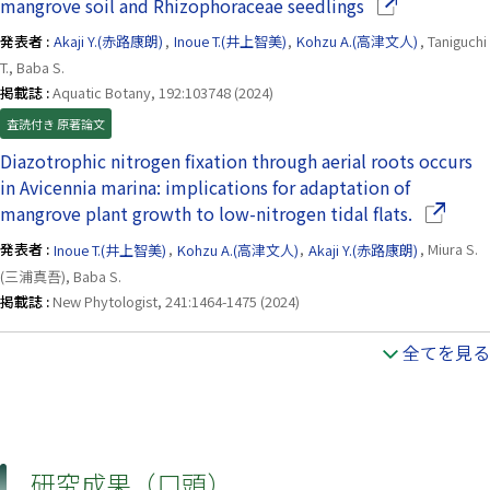
（別ウインドウ
mangrove soil and Rhizophoraceae seedlings
発表者 :
Akaji Y.(赤路康朗)
,
Inoue T.(井上智美)
,
Kohzu A.(高津文人)
, Taniguchi
T., Baba S.
掲載誌 :
Aquatic Botany, 192:103748 (2024)
査読付き 原著論文
Diazotrophic nitrogen fixation through aerial roots occurs
in Avicennia marina: implications for adaptation of
（別ウイ
mangrove plant growth to low-nitrogen tidal flats.
発表者 :
Inoue T.(井上智美)
,
Kohzu A.(高津文人)
,
Akaji Y.(赤路康朗)
, Miura S.
(三浦真吾), Baba S.
掲載誌 :
New Phytologist, 241:1464-1475 (2024)
全てを見る
研究成果（口頭）