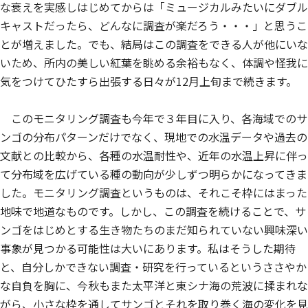
な衰えを実感しはじめてからは「ミュージカルみたいにダブル
キャストだったら、どんなに調査が楽だろう・・・」と思うこ
とが増えました。でも、結局はこの調査をできる人が他にいな
いため、所内の美しい紅葉を眺める余裕もなく、体調や怪我に
気をつけてひたすら出張する日々が12月上旬まで続きます。
このモニタリング調査も今年で３年目に入り、各海域でのサ
ンゴの分布パターンだけでなく、現地での水温データや過去の
文献との比較から、各種の水温耐性や、近年の水温上昇に伴っ
て分布域を広げている種の動向が少しずつ明らかになってきま
した。モニタリング調査というものは、それこそ枠にはまった
地味で地道なものです。しかし、この調査を続けることで、サ
ンゴをはじめとする生き物たちのまだ知られていない興味深い
事象が見つかる可能性は大いにあります。私はそうした期待
と、自分しかできない調査・研究を行っているというささやか
な自負を胸に、今秋もまた太平洋と東シナ海の荒波に揉まれな
がら、小さな枠を通してサンゴとそれを取り巻く海の変化を見