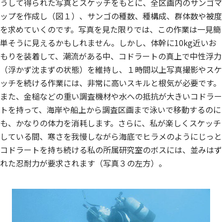
うして得られた写真とスケッチをもとに、全区画内のサンゴマ
ップを作成し（図１）、サンゴの種数、種構成、群体数や被度
を求めていくのです。写真を見た限りでは、この作業は一見簡
単そうに見えるかもしれません。しかし、体幹に10kg近いお
もりを装着して、潮流がある中、コドラートの真上で中性浮力
（浮かず沈まずの状態）を維持し、１時間以上写真撮影やスケ
ッチを続ける作業には、非常に高いスキルと根気が必要です。
また、金槌などの重い調査機材や水への抵抗が大きいコドラー
トを持って、海岸や船上から調査区画まで泳いで移動するのに
も、かなりの体力を消耗します。さらに、私が楽しくスケッチ
している間、寒さを我慢しながら海底でヒラメのようにじっと
コドラートを持ち続ける私の所属研究室のボスには、並みはず
れた忍耐力が要求されます（写真３の左方）。