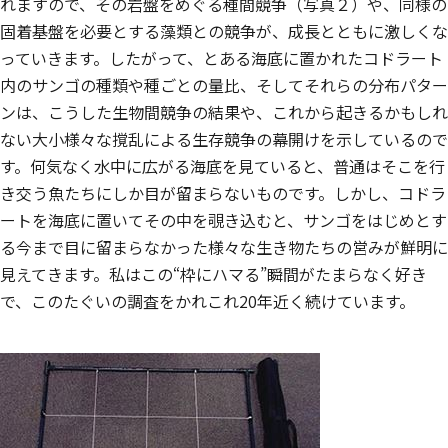
れますので、その岩盤をめぐる種間競争（写真２）や、同様の
固着基盤を必要とする藻類との競争が、成長とともに激しくな
っていきます。したがって、とある海底に置かれたコドラート
内のサンゴの種類や種ごとの量比、そしてそれらの分布パター
ンは、こうした生物間競争の結果や、これから起きるかもしれ
ない大小様々な撹乱による生存競争の幕開けを示しているので
す。何気なく水中に広がる海底を見ていると、普通はそこを行
き交う魚たちにしか目が留まらないものです。しかし、コドラ
ートを海底に置いてその中を覗き込むと、サンゴをはじめとす
る今まで目に留まらなかった様々な生き物たちの営みが鮮明に
見えてきます。私はこの“枠にハマる”瞬間がたまらなく好き
で、このたぐいの調査をかれこれ20年近く続けています。