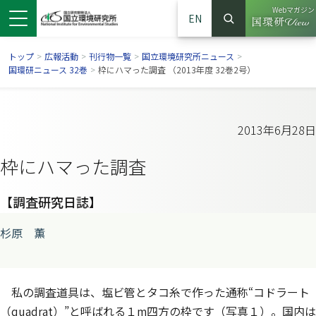
Webマガジン
EN
検索
（別ウイン
サイト内検索
トップ
>
広報活動
>
刊行物一覧
>
国立環境研究所ニュース
>
国環研ニュース 32巻
>
枠にハマった調査 （2013年度 32巻2号）
2013年6月28日
枠にハマった調査
【調査研究日誌】
杉原 薫
ンドウで開きます）
ウインドウで開きます）
別ウインドウで開きます）
私の調査道具は、塩ビ管とタコ糸で作った通称“コドラート
（quadrat）”と呼ばれる１m四方の枠です（写真１）。国内は