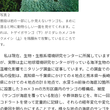
写真２
普段は岩の一部にしか見えないサンゴも、まめに
潜ると時に動物らしい一面を見せてくれます。こ
れは、トゲイボサンゴ（下）がミダレカメノコキ
クメイシ（上）を隔膜糸で攻撃しているところで
す。
私は現在、生物・生態系環境研究センターに所属しています
が、実際は主に地球環境研究センターが行っている海洋生物の
温暖化影響モニタリング調査に従事しています。この調査での
私の役割は、高知県～千葉県にかけての４地点と熊本県～長崎
県にかけての４地点の計８地点で、水深５m前後の海底32箇所
に設置した３m×３mの方形区画内のサンゴの種構成、被度
（サンゴが海底を覆っている割合）や群体数などを、年に一回
コドラートを使って定量的に記録し、それらの経年変化や変化
の要因を明らかにすることです。様々な地点の海底のサンゴを