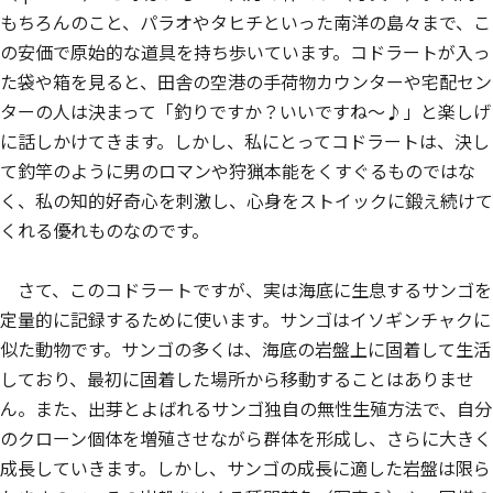
もちろんのこと、パラオやタヒチといった南洋の島々まで、こ
の安価で原始的な道具を持ち歩いています。コドラートが入っ
た袋や箱を見ると、田舎の空港の手荷物カウンターや宅配セン
ターの人は決まって「釣りですか？いいですね～♪」と楽しげ
に話しかけてきます。しかし、私にとってコドラートは、決し
て釣竿のように男のロマンや狩猟本能をくすぐるものではな
く、私の知的好奇心を刺激し、心身をストイックに鍛え続けて
くれる優れものなのです。
さて、このコドラートですが、実は海底に生息するサンゴを
定量的に記録するために使います。サンゴはイソギンチャクに
似た動物です。サンゴの多くは、海底の岩盤上に固着して生活
しており、最初に固着した場所から移動することはありませ
ん。また、出芽とよばれるサンゴ独自の無性生殖方法で、自分
のクローン個体を増殖させながら群体を形成し、さらに大きく
成長していきます。しかし、サンゴの成長に適した岩盤は限ら