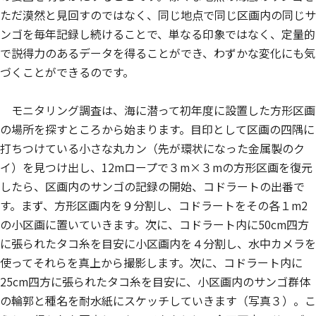
ただ漠然と見回すのではなく、同じ地点で同じ区画内の同じサ
ンゴを毎年記録し続けることで、単なる印象ではなく、定量的
で説得力のあるデータを得ることができ、わずかな変化にも気
づくことができるのです。
モニタリング調査は、海に潜って初年度に設置した方形区画
の場所を探すところから始まります。目印として区画の四隅に
打ちつけている小さな丸カン（先が環状になった金属製のク
イ）を見つけ出し、12mロープで３m×３mの方形区画を復元
したら、区画内のサンゴの記録の開始、コドラートの出番で
す。まず、方形区画内を９分割し、コドラートをその各１m2
の小区画に置いていきます。次に、コドラート内に50cm四方
に張られたタコ糸を目安に小区画内を４分割し、水中カメラを
使ってそれらを真上から撮影します。次に、コドラート内に
25cm四方に張られたタコ糸を目安に、小区画内のサンゴ群体
の輪郭と種名を耐水紙にスケッチしていきます（写真３）。こ