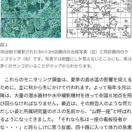
図１
36分割で撮影された3m×3m区画内の合成写真（左）と同区画内のサ
ンゴマップ（右）です。写真では岩盤にしか見えないところにも、実は
多くのサンゴがいることがマップからわかります。
これらのモニタリング調査は、夏季の高水温の影響を捉える
ために、主に秋から冬にかけて行われます。よって毎年９月以
降は、大量の潜水器材や水中撮影機材を持って全国８地点を飛
び回らなければなりません。最近は、その旅芸人のような慌た
だしい姿と所属研究室のボスの名前から、“山野一座”と呼ばれ
るようになってきました。「それなら私は一座の看板役者か
な・・・」と誇らしげに思う反面、四十路に入って体力の急激