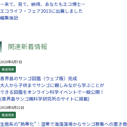
－来て、見て、納得、あなたもエコ博士－
エコライフ・フェア2013に出展しました
編集後記
関連新着情報
2020年8月7日
報道発表
喜界島のサンゴ図鑑（ウェブ版）完成
⼤⼈から⼦供までサンゴに親しみながら学ぶことが
できる図鑑をオンライン科学イベントで⼀般公開！
(喜界島サンゴ礁科学研究所のサイトに掲載)
2018年8月21日
報道発表
生態系の“熱帯化”：温帯で海藻藻場からサンゴ群集への置き換